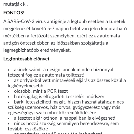
mutatják ki.
FONTOS!
A SARS-CoV-2 vírus antigénje a legtöbb esetben a tünetek
megjelenését követő 5-7 napon belül van jelen kimutatható
mértékben a fertőzött személyben, ezért ez az automata
antigén önteszt ebben az időszakban szolgáltatja a
legmegbízhatóbb eredményeket.
Legfontosabb előnyei
akinek számít a design, annak minden bizonnyal
tetszeni fog ez az automata tollteszt!
az orrlyukból vett mintavételi eljárás az összes közül a
legkényelmesebb
olcsóbb, mint a PCR teszt
hatóságilag is elfogadott tesztelési módszer
bárki letesztelheti magát, hiszen használatához nincs
szükség üzemorvos, háziorvos, gyógyszerész vagy más
egészségügyi szakember közreműködésére
a tesztet akár otthon, a nappaliban is elvégezheti
nincs hozzá szükség semmilyen berendezésre, sem
további eszközökre