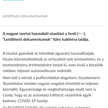
Letölthető dokumentumok
A magyar nyelvű használati utasítást a fenti (↑↑↑),
"Letölthető dokumentumok" fülre kattintva találja.
A tesztet gyerekek és felnőttek egyaránt használhatják,
hiszen közreműködésük az orrlyukból vett mintavételre, és a
teszteredmény értelmezésére terjed ki, ezen kívül a készülék
valóban teljesen automatikusan működik.
Nem kell a mintát a pufferoldattal elegyíteni, összekeverni.
Teszteléskor minden nagyon magától értetődő és teljesen
kézreálló. Egyszerűsége és megbízhatósága miatt nem is
csoda, hogy ez az automata tollteszt vásárlóink egyik
kedvenc COVID-19 tesztje.
Az ECOTEST COVID-19 antigén orrlyukas automata