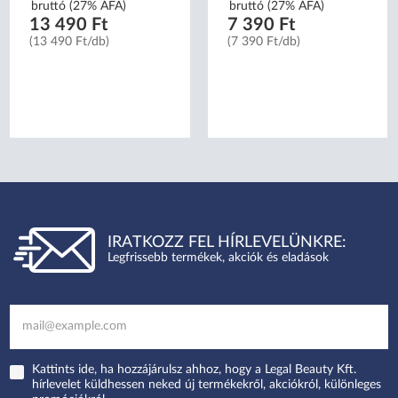
bruttó (27% ÁFA)
bruttó (27% ÁFA)
13 490 Ft
7 390 Ft
(13 490 Ft/db)
(7 390 Ft/db)
IRATKOZZ FEL HÍRLEVELÜNKRE:
Legfrissebb termékek, akciók és eladások
Kattints ide, ha hozzájárulsz ahhoz, hogy a Legal Beauty Kft.
hírlevelet küldhessen neked új termékekről, akciókról, különleges