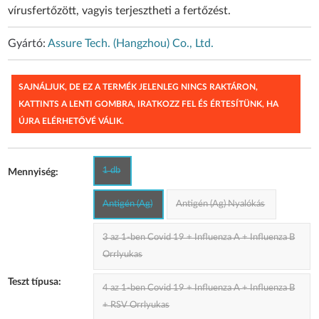
vírusfertőzött, vagyis terjesztheti a fertőzést.
Gyártó:
Assure Tech. (Hangzhou) Co., Ltd.
SAJNÁLJUK, DE EZ A TERMÉK JELENLEG NINCS RAKTÁRON,
KATTINTS A LENTI GOMBRA, IRATKOZZ FEL ÉS ÉRTESÍTÜNK, HA
ÚJRA ELÉRHETŐVÉ VÁLIK.
1 db
Mennyiség:
Antigén (Ag)
Antigén (Ag) Nyalókás
3 az 1-ben Covid 19 + Influenza A + Influenza B
Orrlyukas
Teszt típusa:
4 az 1-ben Covid 19 + Influenza A + Influenza B
+ RSV Orrlyukas