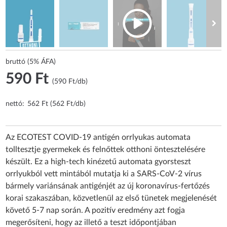
bruttó (5% ÁFA)
590 Ft
(590 Ft/db)
nettó:
562 Ft (562 Ft/db)
Az ECOTEST COVID-19 antigén orrlyukas automata
tolltesztje gyermekek és felnőttek otthoni öntesztelésére
készült. Ez a high-tech kinézetű automata gyorsteszt
orrlyukból vett mintából mutatja ki a SARS-CoV-2 vírus
bármely variánsának antigénjét az új koronavírus-fertőzés
korai szakaszában, közvetlenül az első tünetek megjelenését
követő 5-7 nap során. A pozitív eredmény azt fogja
megerősíteni, hogy az illető a teszt időpontjában