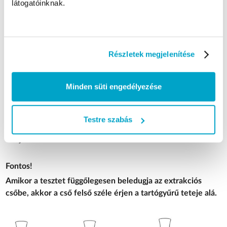
látogatóinknak.
amíg a gyűjtőcső
felső széle a
tartógyűrű felső
széle alá nem kerül.
Részletek megjelenítése
8. 15 perc elteltével olvassa le
az eredményt.
Minden süti engedélyezése
9. Tesztelés után tegye a
felhasznált tesztet a
Testre szabás
hulladékgyűjtő tasakba, majd
dobja ki.
Fontos!
Amikor a tesztet függőlegesen beledugja az extrakciós
csőbe, akkor a cső felső széle érjen a tartógyűrű teteje alá.