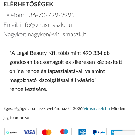
ELÉRHETŐSÉGEK
Telefon:
+36-70-799-9999
Email:
info@virusmaszk.hu
Nagyker:
nagyker@virusmaszk.hu
*A Legal Beauty Kft. több mint 490 334 db
gondosan becsomagolt és sikeresen kézbesített
online rendelés tapasztalatával, valamint
megbízható kiszolgálással áll vásárlói
rendelkezésére.
Egészségügyi arcmaszk webáruház © 2026
Vírusmaszk.hu
Minden
jog fenntartva!