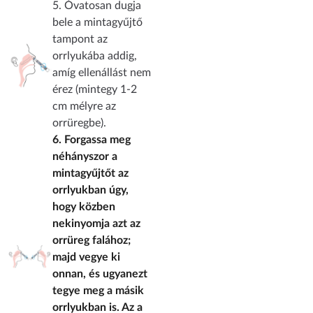
5. Óvatosan dugja
bele a mintagyűjtő
tampont az
orrlyukába addig,
amíg ellenállást nem
érez (mintegy 1-2
cm mélyre az
orrüregbe).
6. Forgassa meg
néhányszor a
mintagyűjtőt az
orrlyukban úgy,
hogy közben
nekinyomja azt az
orrüreg falához;
majd vegye ki
onnan, és ugyanezt
tegye meg a másik
orrlyukban is. Az a