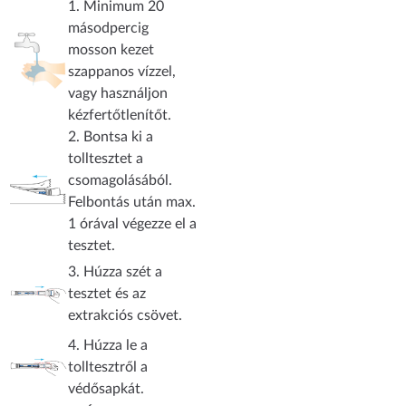
1. Minimum 20
másodpercig
mosson kezet
szappanos vízzel,
vagy használjon
kézfertőtlenítőt.
2. Bontsa ki a
tolltesztet a
csomagolásából.
Felbontás után max.
1 órával végezze el a
tesztet.
3. Húzza szét a
tesztet és az
extrakciós csövet.
4. Húzza le a
tolltesztről a
védősapkát.