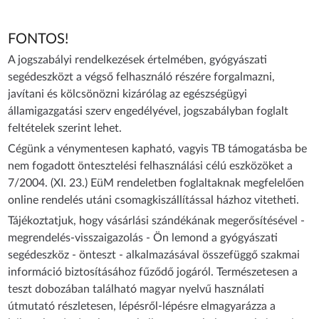
FONTOS!
A jogszabályi rendelkezések értelmében, gyógyászati
segédeszközt a végső felhasználó részére forgalmazni,
javítani és kölcsönözni kizárólag az egészségügyi
államigazgatási szerv engedélyével, jogszabályban foglalt
feltételek szerint lehet.
Cégünk a vénymentesen kapható, vagyis TB támogatásba be
nem fogadott öntesztelési felhasználási célú eszközöket a
7/2004. (XI. 23.) EüM rendeletben foglaltaknak megfelelően
online rendelés utáni csomagkiszállítással házhoz vitetheti.
Tájékoztatjuk, hogy vásárlási szándékának megerősítésével -
megrendelés-visszaigazolás - Ön lemond a gyógyászati
segédeszköz - önteszt - alkalmazásával összefüggő szakmai
információ biztosításához fűződő jogáról. Természetesen a
teszt dobozában található magyar nyelvű használati
útmutató részletesen, lépésről-lépésre elmagyarázza a