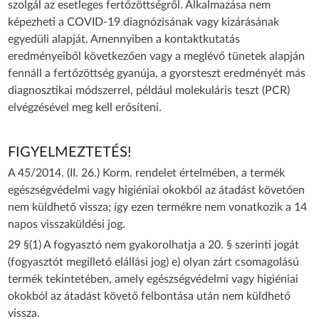
szolgál az esetleges fertőzöttségről. Alkalmazása nem
képezheti a COVID-19 diagnózisának vagy kizárásának
egyedüli alapját. Amennyiben a kontaktkutatás
eredményeiből következően vagy a meglévő tünetek alapján
fennáll a fertőzöttség gyanúja, a gyorsteszt eredményét más
diagnosztikai módszerrel, például molekuláris teszt (PCR)
elvégzésével meg kell erősíteni.
FIGYELMEZTETÉS!
A 45/2014. (II. 26.) Korm. rendelet értelmében, a termék
egészségvédelmi vagy higiéniai okokból az átadást követően
nem küldhető vissza; így ezen termékre nem vonatkozik a 14
napos visszaküldési jog.
29 §(1) A fogyasztó nem gyakorolhatja a 20. § szerinti jogát
(fogyasztót megillető elállási jog) e) olyan zárt csomagolású
termék tekintetében, amely egészségvédelmi vagy higiéniai
okokból az átadást követő felbontása után nem küldhető
vissza.