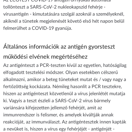
tollönteszt a SARS-CoV-2 nukleokapszid fehérje -
vírusantigén - kimutatására szolgál azoknál a személyeknél,
akiknél a tünetek megjelenését követő első hét napon belül
felmerülhet a COVID-19 gyanúja.
Általános információk az antigén gyorsteszt
működési elvének megértéséhez
Az antigénteszt a PCR-teszten kívül az egyetlen, hatóságilag
elfogadott tesztelési módszer. Olyan esetekben célszerű
alkalmazni, amikor a beteg tüneteket mutat és / vagy nagy a
fertőzöttség kockázata. Némileg hasonlít a PCR tesztekre,
hiszen az antigénteszt közvetlenül a vírus jelenlétét mutatja
ki. Vagyis a teszt észleli a SARS-CoV-2 vírus bármely
variánsára kifejezetten jellemző fehérjét, amit az
immunrendszer is felismer, és amelyek kiváltják annak
reakcióját, az immunválaszt. Az antigéntesztek innen kapták
a nevüket is, hiszen a vírus egy fehérjéjét - antigénjét -