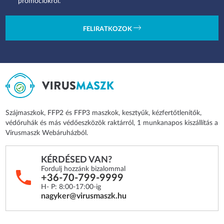
promóciókról.
FELIRATKOZOK
Szájmaszkok, FFP2 és FFP3 maszkok, kesztyűk, kézfertőtlenítők,
védőruhák és más védőeszközök raktárról, 1 munkanapos kiszállítás a
Vírusmaszk Webáruházból.
KÉRDÉSED VAN?
Fordulj hozzánk bizalommal
+36-70-799-9999
H- P: 8:00-17:00-ig
nagyker@virusmaszk.hu