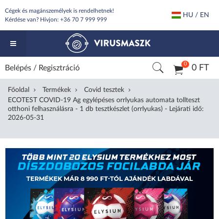
Cégek és magánszemélyek is rendelhetnek!
HU / EN
Kérdése van? Hívjon:
+36 70 7 999 999
0
0 FT
Belépés
/
Regisztráció
Főoldal
Termékek
Covid tesztek
ECOTEST COVID-19 Ag egylépéses orrlyukas automata tollteszt
otthoni felhasználásra - 1 db tesztkészlet (orrlyukas) - Lejárati idő:
2026-05-31