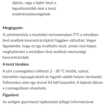
eljárás, vagy a lejárt teszt a
legvalószínűbb okai a teszt
eredménytelenségének.
Megjegyzés
:
A színintenzitás a tesztelési tartományban (TT) a mintában
lévő analitok koncentrációjától függően változhat. Vegye
figyelembe, hogy ez egy kvalitatív teszt, amely nem képes
meghatározni a mintában lévő analitok mennyiségi
koncentrációját.
A teszt tárolása
:
A zárt csomagolású tollteszt 2 - 30 °C között, száraz,
közvetlen napsugárzástól és fagytól védett helyen tárolandó.
Felbontása után egy órával fel kell használni. A lejárati dátum
a csomagoláson olvasható.
Figyelem!
Az antigén-gyorsteszt tájékoztató jellegű információval