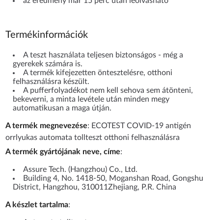
az eredmény már 15 perc után leolvasható
Termékinformációk
A teszt használata teljesen biztonságos - még a
gyerekek számára is.
A termék kifejezetten öntesztelésre, otthoni
felhasználásra készült.
A pufferfolyadékot nem kell sehova sem átönteni,
bekeverni, a minta levétele után minden megy
automatikusan a maga útján.
A termék megnevezése
: ECOTEST COVID-19 antigén
orrlyukas automata tollteszt otthoni felhasználásra
A termék gyártójának neve, címe
:
Assure Tech. (Hangzhou) Co., Ltd.
Building 4, No. 1418-50, Moganshan Road, Gongshu
District, Hangzhou, 310011Zhejiang, P.R. China
A készlet tartalma
: