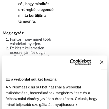
cél, hogy mindkét
orrüregből elegendő
minta kerüljön a
tamponra.
Megjegyzés
:
Fontos, hogy minél több
váladékot nyerjen.
Ez kicsit kellemetlen
érzéssel jár. Ne dugja
mélyebbre az eszközt, ha
erős ellenállást érez. A 2-
15
év közötti gyermekeket
felnőttek jelenlétében
kell tesztelni.
Ez a weboldal sütiket használ
A Vírusmaszk.hu sütiket használ a weboldal
7. Nyomja bele a
működtetése, használatának megkönnyítése és a
tolltesztet
felhasználói élmény javítása érdekében. Célunk, hogy
függőlegesen az
minél teljesebb szolgáltatást nyújthassunk
extrakciós csőbe,