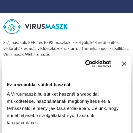
Szájmaszkok, FFP2 és FFP3 maszkok, kesztyűk, kézfertőtlenítők,
védőruhák és más védőeszközök raktárról, 1 munkanapos kiszállítás a
Vírusmaszk Webáruházból.
KÉRDÉSED VAN?
Fordulj hozzánk bizalommal
+36-70-799-9999
Ez a weboldal sütiket használ
H- P: 8:00-17:00-ig
nagyker@virusmaszk.hu
A Vírusmaszk.hu sütiket használ a weboldal
működtetése, használatának megkönnyítése és a
felhasználói élmény javítása érdekében. Célunk, hogy
minél teljesebb szolgáltatást nyújthassunk
HASZNOS LINKEK
látogatóinknak.
Termék visszaküldés