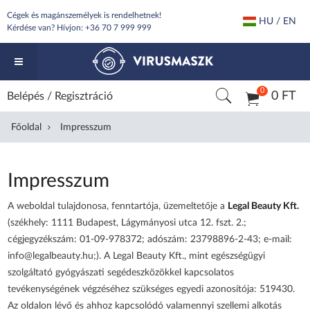
Cégek és magánszemélyek is rendelhetnek!
HU / EN
Kérdése van? Hívjon:
+36 70 7 999 999
0
0 FT
Belépés
/
Regisztráció
Főoldal
Impresszum
Impresszum
A weboldal tulajdonosa, fenntartója, üzemeltetője a
Legal Beauty Kft.
(székhely: 1111 Budapest, Lágymányosi utca 12. fszt. 2.;
cégjegyzékszám: 01-09-978372; adószám: 23798896-2-43; e-mail:
info@legalbeauty.hu;). A Legal Beauty Kft., mint egészségügyi
szolgáltató gyógyászati segédeszközökkel kapcsolatos
tevékenységének végzéséhez szükséges egyedi azonosítója: 519430.
Az oldalon lévő és ahhoz kapcsolódó valamennyi szellemi alkotás