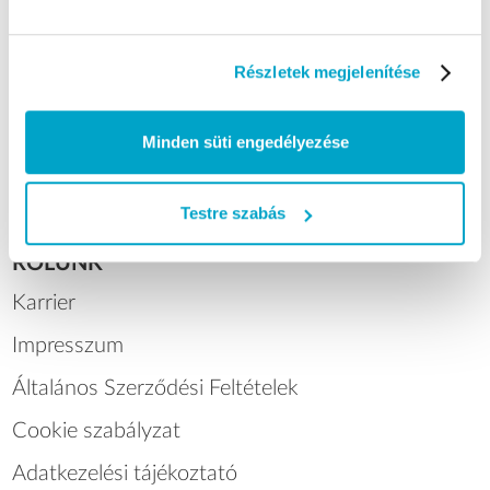
Szállítási módok
Fizetési mód
Részletek megjelenítése
Ügyfélszolgálat
Minden süti engedélyezése
Gyakori kérdések
Blog
Testre szabás
RÓLUNK
Karrier
Impresszum
Általános Szerződési Feltételek
Cookie szabályzat
Adatkezelési tájékoztató