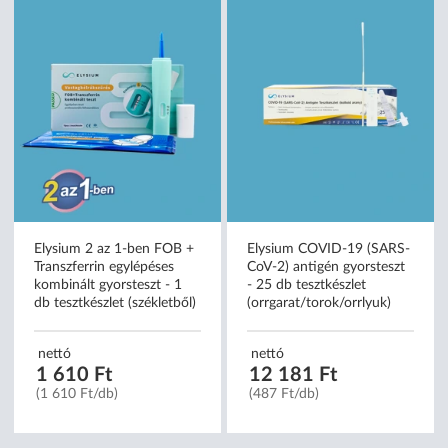
Elysium 2 az 1-ben FOB +
Elysium COVID-19 (SARS-
Transzferrin egylépéses
CoV-2) antigén gyorsteszt
kombinált gyorsteszt - 1
- 25 db tesztkészlet
db tesztkészlet (székletből)
(orrgarat/torok/orrlyuk)
nettó
nettó
1 610 Ft
12 181 Ft
(1 610 Ft/db)
(487 Ft/db)