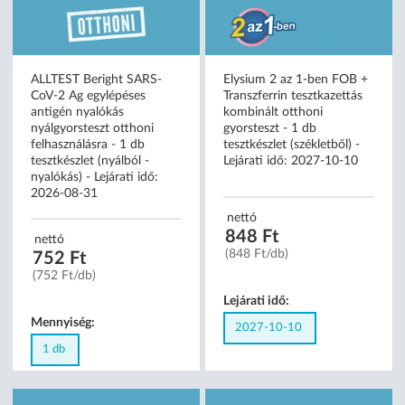
ALLTEST Beright SARS-
Elysium 2 az 1-ben FOB +
CoV-2 Ag egylépéses
Transzferrin tesztkazettás
antigén nyalókás
kombinált otthoni
nyálgyorsteszt otthoni
gyorsteszt - 1 db
felhasználásra - 1 db
tesztkészlet (székletből) -
tesztkészlet (nyálból -
Lejárati idő: 2027-10-10
nyalókás) - Lejárati idő:
2026-08-31
nettó
848 Ft
nettó
(848 Ft/db)
752 Ft
(752 Ft/db)
Lejárati idő:
Mennyiség:
2027-10-10
1 db