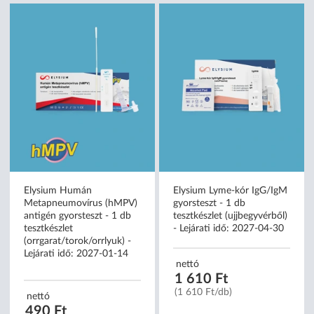
Elysium Humán
Elysium Lyme-kór IgG/IgM
Metapneumovírus (hMPV)
gyorsteszt - 1 db
antigén gyorsteszt - 1 db
tesztkészlet (ujjbegyvérből)
tesztkészlet
- Lejárati idő: 2027-04-30
(orrgarat/torok/orrlyuk) -
Lejárati idő: 2027-01-14
nettó
1 610 Ft
(1 610 Ft/db)
nettó
490 Ft