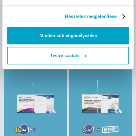
- Lejárati idő: 2026-08-31
Lejárati idő: 2028-09-30
Részletek megjelenítése
nettó
562 Ft
nettó
1 610 Ft
(562 Ft/db)
(1 610 Ft/db)
Minden süti engedélyezése
Mennyiség:
1 db
Testre szabás