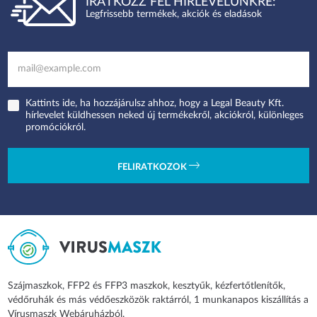
IRATKOZZ FEL HÍRLEVELÜNKRE:
Legfrissebb termékek, akciók és eladások
Kattints ide, ha hozzájárulsz ahhoz, hogy a Legal Beauty Kft.
hírlevelet küldhessen neked új termékekről, akciókról, különleges
promóciókról.
FELIRATKOZOK
Szájmaszkok, FFP2 és FFP3 maszkok, kesztyűk, kézfertőtlenítők,
védőruhák és más védőeszközök raktárról, 1 munkanapos kiszállítás a
Vírusmaszk Webáruházból.