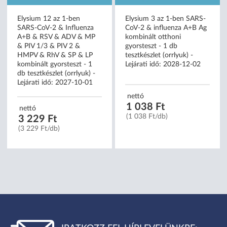
Elysium 12 az 1-ben
Elysium 3 az 1-ben SARS-
SARS-CoV-2 & Influenza
CoV-2 & influenza A+B Ag
A+B & RSV & ADV & MP
kombinált otthoni
& PIV 1/3 & PIV 2 &
gyorsteszt - 1 db
HMPV & RhV & SP & LP
tesztkészlet (orrlyuk) -
kombinált gyorsteszt - 1
Lejárati idő: 2028-12-02
db tesztkészlet (orrlyuk) -
Lejárati idő: 2027-10-01
nettó
1 038 Ft
nettó
(1 038 Ft/db)
3 229 Ft
(3 229 Ft/db)