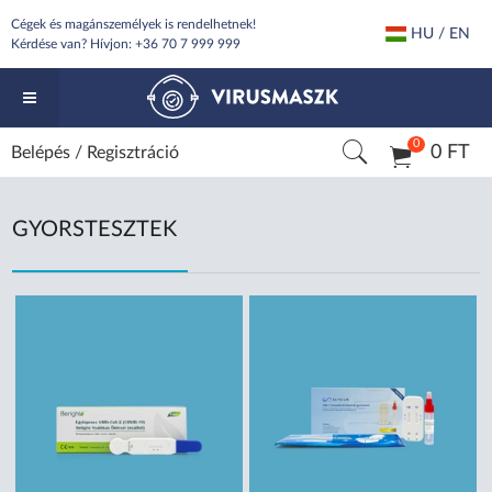
Cégek és magánszemélyek is rendelhetnek!
HU / EN
Kérdése van? Hívjon:
+36 70 7 999 999
0
0 FT
Belépés
/
Regisztráció
GYORSTESZTEK