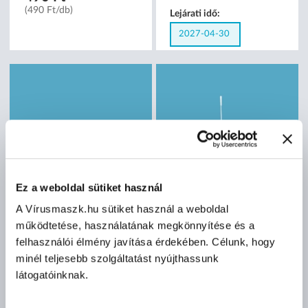
(490 Ft/db)
Lejárati idő:
2027-04-30
Ez a weboldal sütiket használ
A Vírusmaszk.hu sütiket használ a weboldal
működtetése, használatának megkönnyítése és a
felhasználói élmény javítása érdekében. Célunk, hogy
ALLTEST Beright SARS-
Elysium 5 az 1-ben SARS-
minél teljesebb szolgáltatást nyújthassunk
CoV-2 Ag orrlyukpálcás
CoV-2 & influenza A+B &
gyorsteszt otthoni
RSV & ADV Ag kombinált
látogatóinknak.
felhasználásra - 1 db
otthoni gyorsteszt - 1 db
tesztkészlet (orrlyukpálcás)
tesztkészlet (orrlyuk) -