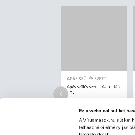
APÁS SZÜLÉS SZETT
Apás szülés szett - Alap - Kék
- XL
Ez a weboldal sütiket has
A Vírusmaszk.hu sütiket 
felhasználói élmény javítá
látogatóinknak.