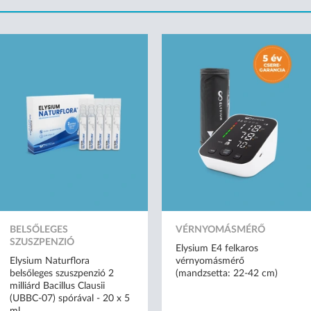
BELSŐLEGES
VÉRNYOMÁSMÉRŐ
SZUSZPENZIÓ
Elysium E4 felkaros
Elysium Naturflora
vérnyomásmérő
belsőleges szuszpenzió 2
(mandzsetta: 22-42 cm)
milliárd Bacillus Clausii
(UBBC-07) spórával - 20 x 5