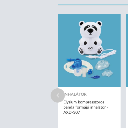
INHALÁTOR
Elysium kompresszoros
panda formájú inhalátor -
AXD-307