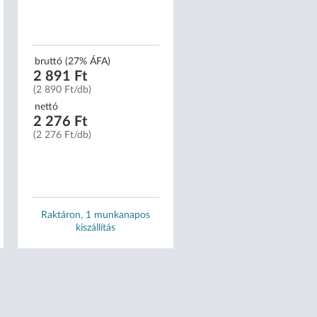
2026-08-31
bruttó (27% ÁFA)
bruttó (5% ÁFA)
2 891 Ft
1 090 Ft
(2 890 Ft/db)
(1 090 Ft/db)
nettó
nettó
2 276 Ft
1 038 Ft
(2 276 Ft/db)
(1 038 Ft/db)
Mennyiség:
1 db
Raktáron, 1 munkanapos
kiszállítás
Elfogyott, hamarosan érke