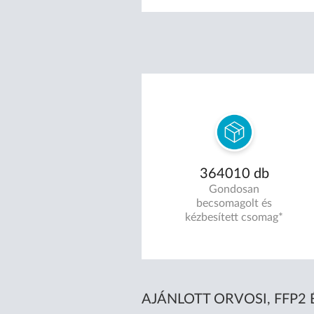
489 920
db
Gondosan
becsomagolt és
kézbesített csomag*
AJÁNLOTT ORVOSI, FFP2