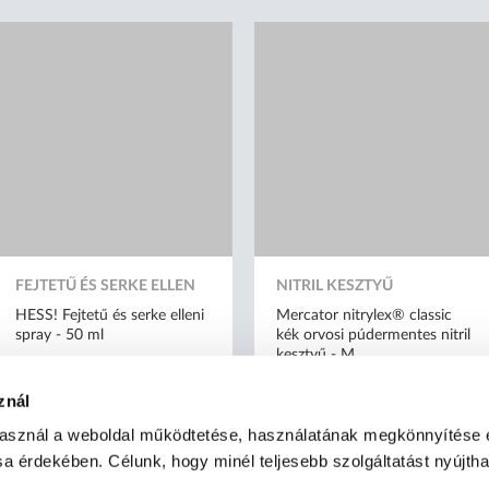
FEJTETŰ ÉS SERKE ELLEN
NITRIL KESZTYŰ
HESS! Fejtetű és serke elleni
Mercator nitrylex® classic
spray - 50 ml
kék orvosi púdermentes nitril
kesztyű - M
znál
használ a weboldal működtetése, használatának megkönnyítése 
sa érdekében. Célunk, hogy minél teljesebb szolgáltatást nyújth