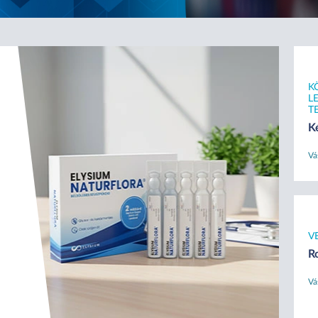
K
L
T
K
Vá
V
R
Vá