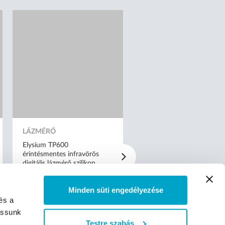
LÁZMÉRŐ
FEJTETŰ ÉS SERKE ELLE
Elysium TP600
HESS! Fémházas tetűfésű
érintésmentes infravörös
nagyítóval
digitális lázmérő szilikon
tokkal - Narancs
Minden süti engedélyezése
és a
assunk
Testre szabás