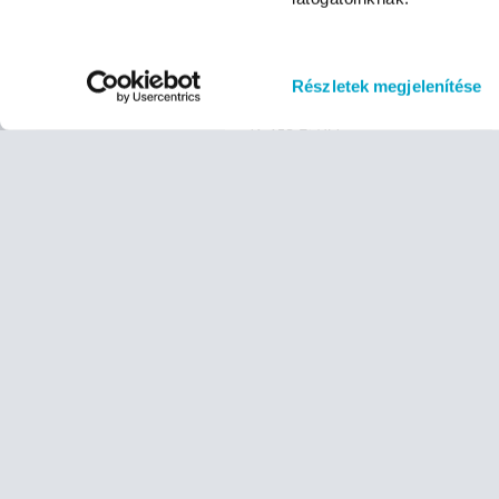
bruttó (27% ÁFA)
1 852 Ft
(1 852 Ft/db)
Részletek megjelenítése
nettó
1 458 Ft
(1 458 Ft/db)
Méret:
XS
S
M
L
XL
XXL
3XL
Raktáron, 1 munkanapos
kiszállítás