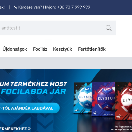
ek!
|
Kérdése van? Hívjon:
+36 70 7 999 999
ÚJ
Újdonságok
Fociláz
Kesztyűk
Fertőtlenítők