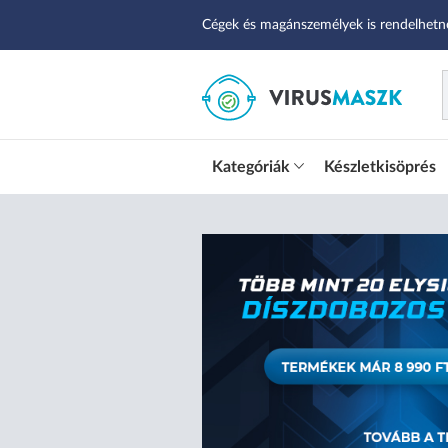
Cégek és magánszemélyek is rendelhetn
Kategóriák
Készletkisöprés