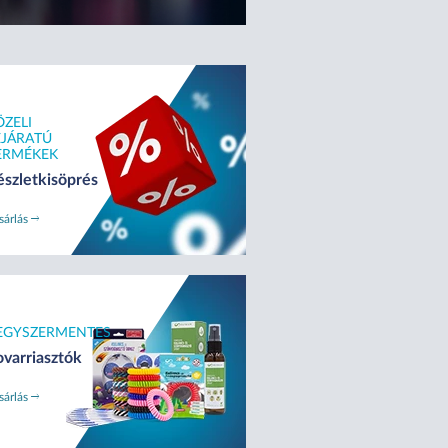
ÖZELI
EJÁRATÚ
ERMÉKEK
NATURFLORA KIDS
észletkisöprés
Belsőleges
sárlás
szuszpenzió
Narancs ízben
EGYSZERMENTES
ovarriasztók
MEGTEKINTÉS
sárlás