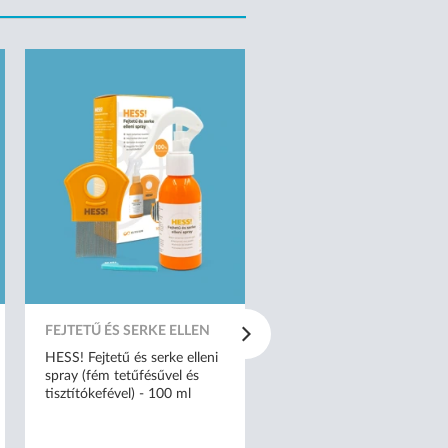
FEJTETŰ ÉS SERKE ELLEN
SARS-COV-2 TESZT
HESS! Fejtetű és serke elleni
ALLTEST Beright 3 az 1-b
spray (fém tetűfésűvel és
COVID-19 Ag és influenza
tisztítókefével) - 100 ml
A+B kombinált otthoni
gyorsteszt - 1 db tesztkész
(orrlyukpálcás) - Lejárati id