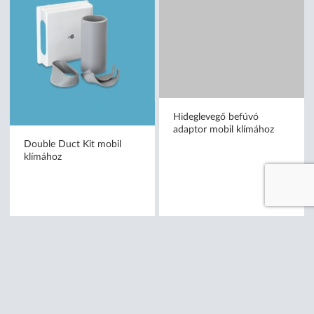
Double Duct Kit mobil
Hideglevegő befúvó
klímához
adaptor mobil klímához
bruttó (27% ÁFA)
bruttó (27% ÁFA)