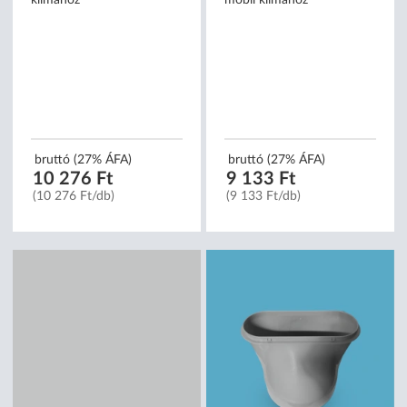
Fisher slide kit mobil
Fisher átvezető adaptor
klímához
mobil klímához
bruttó (27% ÁFA)
bruttó (27% ÁFA)
10 276 Ft
9 133 Ft
(10 276 Ft/db)
(9 133 Ft/db)