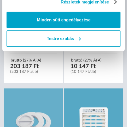
Részletek megjelenítése
Fisher Flexi FPR-143DE4-
Elysium gyémántbetétes
R mobil klíma (hűtő/fűtő) -
körkivágó körző
4 kW
tapadókoronggal
Minden süti engedélyezése
ablaküveghez - 20 cm
Testre szabás
bruttó (27% ÁFA)
bruttó (27% ÁFA)
203 187 Ft
10 147 Ft
(203 187 Ft/db)
(10 147 Ft/db)