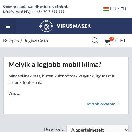
Cégek és magánszemélyek is rendelhetnek!
HU / EN
Kérdése van? Hívjon:
+36 70 7 999 999
0
0 FT
Belépés
/
Regisztráció
Melyik a legjobb mobil klíma?
Mindenkinek más, hiszen különbözőek vagyunk, így mást is
tartunk fontosnak.
Van, ...
Tovább olvasom
Rendezés: