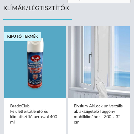
KLÍMÁK/LÉGTISZTÍTÓK
KIFUTÓ TERMÉK
BradoClub
Elysium AirLock univerzális
Felületfertőtlenítő és
ablakszigetelő függöny
klímatisztító aeroszol 400
mobilklímához - 300 x 32
ml
cm