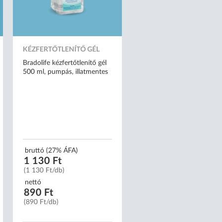
KÉZFERTŐTLENÍTŐ GÉL
Bradolife kézfertőtlenítő gél
500 ml, pumpás, illatmentes
bruttó (27% ÁFA)
1 130 Ft
(1 130 Ft/db)
nettó
890 Ft
(890 Ft/db)