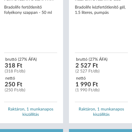
Bradolife fertőtlenítő
Bradolife kézfertőtlenítő gél,
folyékony szappan - 50 ml
1.5 literes, pumpás
bruttó (27% ÁFA)
bruttó (27% ÁFA)
318 Ft
2 527 Ft
(318 Ft/db)
(2 527 Ft/db)
nettó
nettó
250 Ft
1 990 Ft
(250 Ft/db)
(1 990 Ft/db)
Raktáron, 1 munkanapos
Raktáron, 1 munkanapos
kiszállítás
kiszállítás