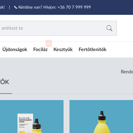
ek!
|
Kérdése van? Hívjon:
+36 70 7 999 999
ÚJ
Újdonságok
Fociláz
Kesztyűk
Fertőtlenítők
Rende
TŐK