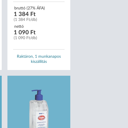
bruttó (27% ÁFA)
1 384 Ft
(1 384 Ft/db)
nettó
1 090 Ft
(1 090 Ft/db)
Raktáron, 1 munkanapos
kiszállítás