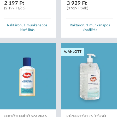
2 197 Ft
3 929 Ft
(2 197 Ft/db)
(3 929 Ft/db)
Raktáron, 1 munkanapos
Raktáron, 1 munkanapos
kiszállítás
kiszállítás
AJÁNLOTT
FERTŐTLENÍTŐ SZAPPAN
KÉZFERTŐTLENÍTŐ GÉL