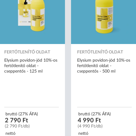
FERTŐTLENÍTŐ OLDAT
FERTŐTLENÍTŐ OLDAT
Elysium povidon-jód 10%-os
Elysium povidon-jód 10%-os
fertőtlenítő oldat -
fertőtlenítő oldat -
cseppentős - 125 ml
cseppentős - 500 ml
bruttó (27% ÁFA)
bruttó (27% ÁFA)
2 790 Ft
4 990 Ft
(2 790 Ft/db)
(4 990 Ft/db)
nettó
nettó