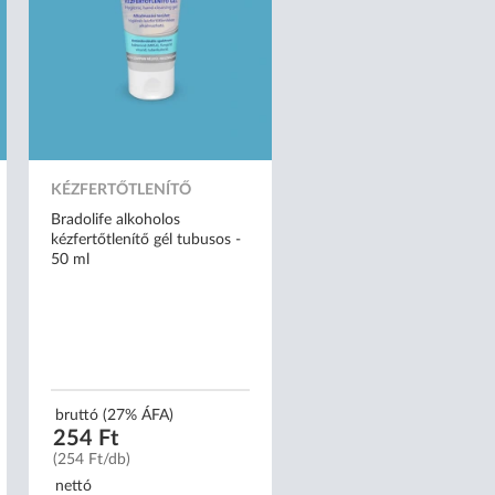
KÉZFERTŐTLENÍTŐ
Bradolife alkoholos
kézfertőtlenítő gél tubusos -
50 ml
bruttó (27% ÁFA)
254 Ft
(254 Ft/db)
nettó