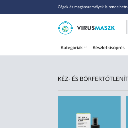
Cégek és magánszemélyek is rendelhetn
Kategóriák
Készletkisöprés
KÉZ- ÉS BŐRFERTŐTLENÍ