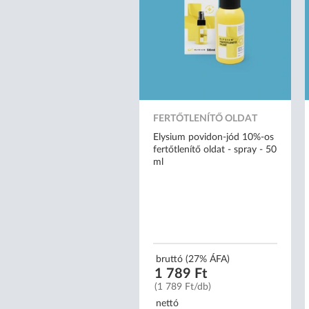
FERTŐTLENÍTŐ OLDAT
Elysium povidon-jód 10%-os
fertőtlenítő oldat - spray - 50
ml
bruttó (27% ÁFA)
1 789 Ft
(1 789 Ft/db)
nettó