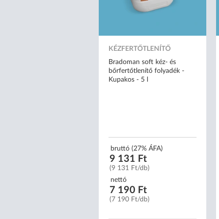
KÉZFERTŐTLENÍTŐ
Bradoman soft kéz- és
bőrfertőtlenítő folyadék -
Kupakos - 5 l
bruttó (27% ÁFA)
9 131 Ft
(9 131 Ft/db)
nettó
7 190 Ft
(7 190 Ft/db)