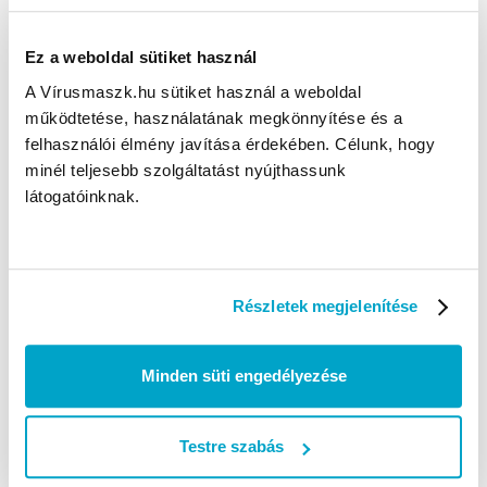
Ez a weboldal sütiket használ
Szájmaszkok, FFP2 és FFP3 maszkok, kesztyűk, kézfertőtlenítők,
A Vírusmaszk.hu sütiket használ a weboldal
védőruhák és más védőeszközök raktárról, 1 munkanapos kiszállítás a
működtetése, használatának megkönnyítése és a
Vírusmaszk Webáruházból.
felhasználói élmény javítása érdekében. Célunk, hogy
minél teljesebb szolgáltatást nyújthassunk
KÉRDÉSED VAN?
látogatóinknak.
Fordulj hozzánk bizalommal
+36-70-799-9999
H- P: 8:00-17:00-ig
nagyker@virusmaszk.hu
Részletek megjelenítése
HASZNOS LINKEK
Minden süti engedélyezése
Termék visszaküldés
Szállítási módok
Testre szabás
Fizetési mód