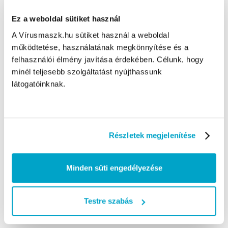
Ez a weboldal sütiket használ
A Vírusmaszk.hu sütiket használ a weboldal
működtetése, használatának megkönnyítése és a
Szájmaszkok, FFP2 és FFP3 maszkok, kesztyűk, kézfertőtlenítők,
felhasználói élmény javítása érdekében. Célunk, hogy
védőruhák és más védőeszközök raktárról, 1 munkanapos kiszállítás a
Vírusmaszk Webáruházból.
minél teljesebb szolgáltatást nyújthassunk
látogatóinknak.
KÉRDÉSED VAN?
Fordulj hozzánk bizalommal
+36-70-799-9999
H- P: 8:00-17:00-ig
nagyker@virusmaszk.hu
Részletek megjelenítése
Minden süti engedélyezése
HASZNOS LINKEK
Termék visszaküldés
Testre szabás
Szállítási módok