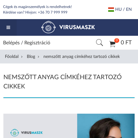
Cégek és magánszemélyek is rendelhetnek!
HU / EN
Kérdése van? Hívjon:
+36 70 7 999 999
0
0 FT
Belépés
/
Regisztráció
Főoldal
Blog
nemszőtt anyag címkéhez tartozó cikkek
NEMSZŐTT ANYAG CÍMKÉHEZ TARTOZÓ
CIKKEK