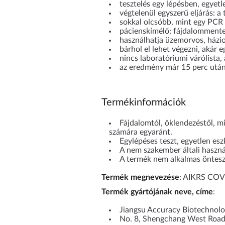
tesztelés egy lépésben, egyetl
végtelenül egyszerű eljárás: a
sokkal olcsóbb, mint egy PCR 
pácienskímélő: fájdalommentes
használhatja üzemorvos, házi
bárhol el lehet végezni, akár e
nincs laboratóriumi várólista
az eredmény már 15 perc után
Termékinformációk
Fájdalomtól, öklendezéstől, mi
számára egyaránt.
Egylépéses teszt, egyetlen esz
A nem szakember általi haszn
A termék nem alkalmas önteszt
Termék megnevezése
: AIKRS COVI
Termék gyártójának neve, címe
:
Jiangsu Accuracy Biotechnolo
No. 8, Shengchang West Road