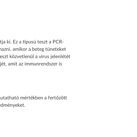
ja ki. Ez a típusú teszt a PCR-
lmazni, amikor a beteg tüneteket
szt közvetlenül a vírus jelenlétét
rjét, amit az immunrendszer is
mutatható mértékben a fertőzött
redményeket.