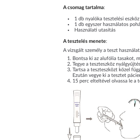
A csomag tartalma
:
1 db nyalóka tesztelési eszköz
1 db egyszer használatos poh
Használati utasítás
A tesztelés menete
:
A vizsgált személy a teszt használ
Bontsa ki az alufólia tasakot, 
Tegye a teszteszköz nyálgyűjtés
Tartsa a teszteszközt közel füg
Ezután vegye ki a tesztet pácie
15 perc elteltével olvassa le 