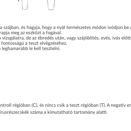
a szájban, és hagyja, hogy a nyál természetes módon ivódjon be 
rapja meg az eszközt a fogával.
izsgálatra, de az ébredés után, vagy szájöblítés, evés, ivás előtt
s fontosságú a teszt elvégzéséhez.
 leghamarabb le kell tesztelni.
ntroll régióban (C), és nincs csík a teszt régióban (T). A negatív 
vírusrészecskék száma a kimutatható tartomány alatti.