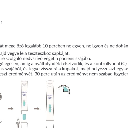
ár
atát megelőző legalább 10 percben ne egyen, ne igyon és ne dohá
majd vegye le a teszteszköz sapkáját.
re szolgáló nedvszívó végét a páciens szájába.
gőlegesen, amíg a nyálfolyadék felszívódik, és a kontrollvonal (C
ns szájából, és tegye vissza rá a kupakot, majd helyezze azt egy as
a teszt eredményét. 30 perc után az eredményt nem szabad figyel