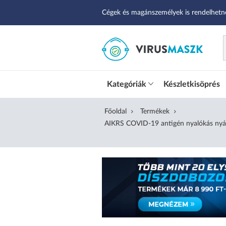
Cégek és magánszemélyek is rendelhetn
Kategóriák
Készletkisöprés
Főoldal
Termékek
AIKRS COVID-19 antigén nyalókás nyálgyo