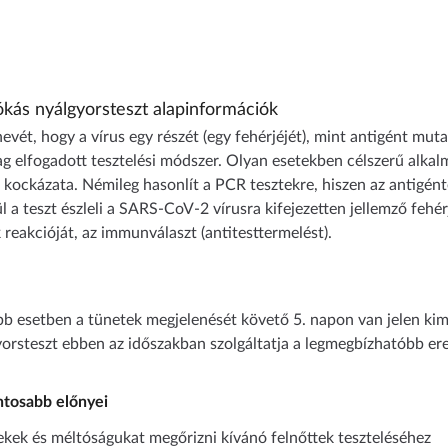
ás nyálgyorsteszt alapinformációk
vét, hogy a vírus egy részét (egy fehérjéjét), mint antigént mutat
lag elfogadott tesztelési módszer. Olyan esetekben célszerű alka
 kockázata. Némileg hasonlít a PCR tesztekre, hiszen az antigénte
ül a teszt észleli a SARS-CoV-2 vírusra kifejezetten jellemző fehé
 reakcióját, az immunválaszt (antitesttermelést).
öbb esetben a tünetek megjelenését követő 5. napon van jelen ki
yorsteszt ebben az időszakban szolgáltatja a legmegbízhatóbb e
ntosabb előnyei
rekek és méltóságukat megőrizni kívánó felnőttek teszteléséhez