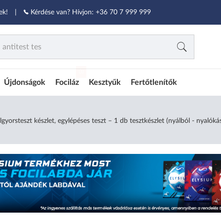
ek!
|
Kérdése van? Hívjon:
+36 70 7 999 999
ÚJ
Újdonságok
Fociláz
Kesztyűk
Fertőtlenítők
rsteszt készlet, egylépéses teszt – 1 db tesztkészlet (nyálból - nyalókás