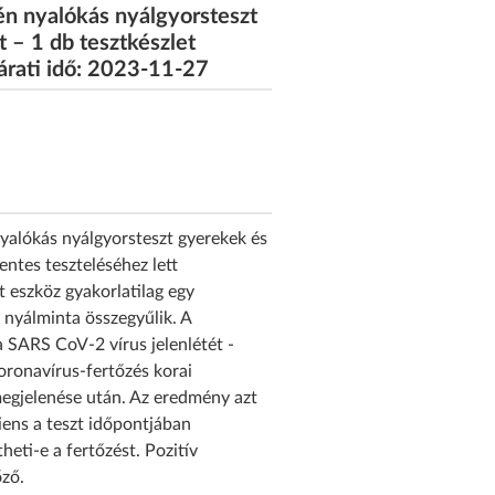
 nyalókás nyálgyorsteszt
t – 1 db tesztkészlet
ejárati idő: 2023-11-27
alókás nyálgyorsteszt gyerekek és
entes teszteléséhez lett
lt eszköz gyakorlatilag egy
 nyálminta összegyűlik. A
a SARS CoV-2 vírus jelenlétét -
koronavírus-fertőzés korai
megjelenése után. Az eredmény azt
iens a teszt időpontjában
theti-e a fertőzést. Pozitív
őző.