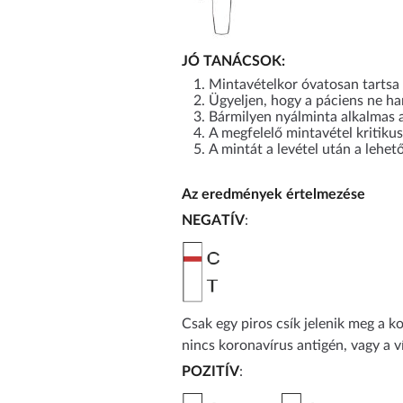
JÓ TANÁCSOK:
Mintavételkor óvatosan tartsa 
Ügyeljen, hogy a páciens ne ha
Bármilyen nyálminta alkalmas a v
A megfelelő mintavétel kritiku
A mintát a levétel után a lehető
Az eredmények értelmezése
NEGATÍV
:
Csak egy piros csík jelenik meg a ko
nincs koronavírus antigén, vagy a 
POZITÍV
: