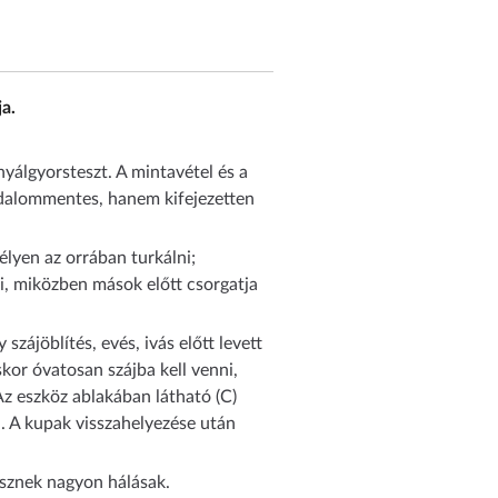
ja.
nyálgyorsteszt. A mintavétel és a
ájdalommentes, hanem kifejezetten
lyen az orrában turkálni;
i, miközben mások előtt csorgatja
szájöblítés, evés, ivás előtt levett
kor óvatosan szájba kell venni,
z eszköz ablakában látható (C)
l. A kupak visszahelyezése után
esznek nagyon hálásak.