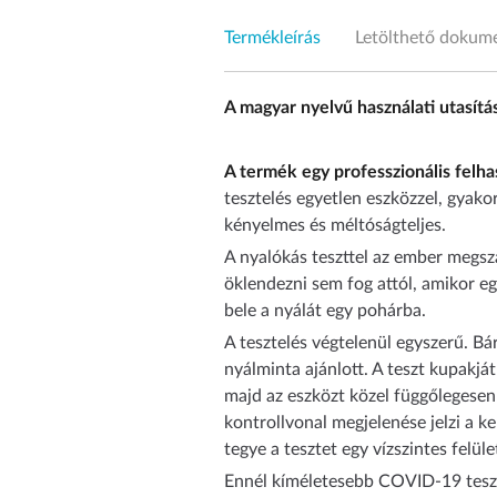
Termékleírás
Letölthető doku
A magyar nyelvű használati utasítás
A termék egy professzionális felhas
tesztelés egyetlen eszközzel, gyako
kényelmes és méltóságteljes.
A nyalókás teszttel az ember megsz
öklendezni sem fog attól, amikor e
bele a nyálát egy pohárba.
A tesztelés végtelenül egyszerű. Bár
nyálminta ajánlott. A teszt kupakjá
majd az eszközt közel függőlegesen
kontrollvonal megjelenése jelzi a k
tegye a tesztet egy vízszintes felü
Ennél kíméletesebb COVID-19 teszte