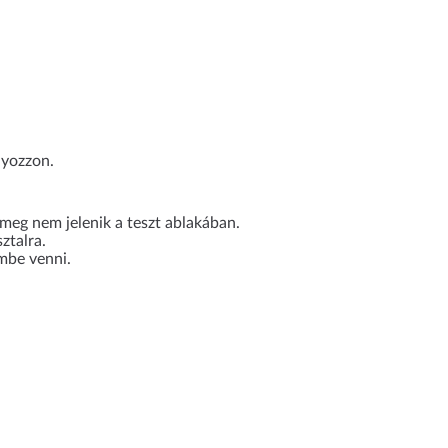
nyozzon.
) meg nem jelenik a teszt ablakában.
ztalra.
embe venni.