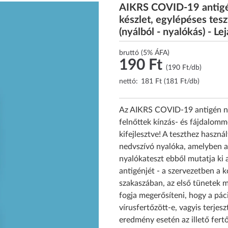
AIKRS COVID-19 antigén
készlet, egylépéses tesz
(nyálból - nyalókás) - L
bruttó (5% ÁFA)
190 Ft
(190 Ft/db)
nettó:
181 Ft (181 Ft/db)
Az AIKRS COVID-19 antigén ny
felnőttek kínzás- és fájdalomm
kifejlesztve! A teszthez haszná
nedvszívó nyalóka, amelyben a
nyalókateszt ebből mutatja ki 
antigénjét - a szervezetben a 
szakaszában, az első tünetek 
fogja megerősíteni, hogy a pác
vírusfertőzött-e, vagyis terjesz
eredmény esetén az illető fert