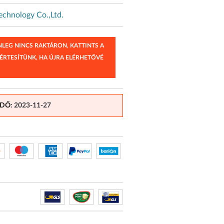
echnology Co.,Ltd.
ENLEG NINCS RAKTÁRON, KATTINTS A
 ÉRTESÍTÜNK, HA ÚJRA ELÉRHETŐVÉ
IDŐ
: 2023-11-27