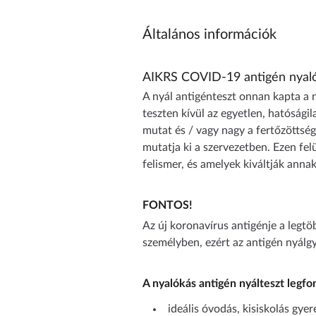
Általános információk
AIKRS COVID-19 antigén nyalók
A nyál antigénteszt onnan kapta a ne
teszten kívül az egyetlen, hatósági
mutat és / vagy nagy a fertőzöttség
mutatja ki a szervezetben. Ezen fel
felismer, és amelyek kiváltják annak
FONTOS!
Az új koronavírus antigénje a legt
személyben, ezért az antigén nyálg
A nyalókás antigén nyálteszt legfo
ideális óvodás, kisiskolás gye