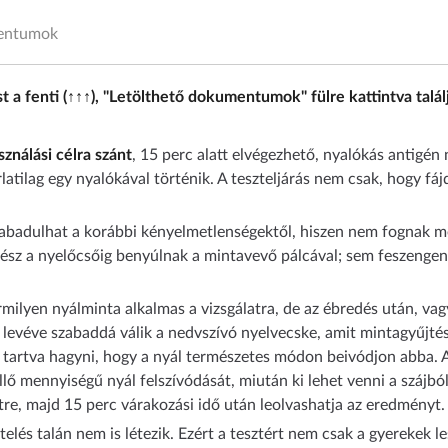
mentumok
t a fenti (↑↑↑), "Letölthető dokumentumok" fülre kattintva talál
ználási célra szánt
, 15 perc alatt elvégezhető, nyalókás antigén 
rlatilag egy nyalókával történik. A teszteljárás nem csak, hogy f
abadulhat a korábbi kényelmetlenségektől, hiszen nem fognak mé
gész a nyelőcsőig benyúlnak a mintavevő pálcával; sem feszengen
milyen nyálminta alkalmas a vizsgálatra, de az ébredés után, vagy 
t levéve szabaddá válik a nedvszívó nyelvecske, amit mintagyűjtés
 tartva hagyni, hogy a nyál természetes módon beivódjon abba. A
ellő mennyiségű nyál felszívódását, miután ki lehet venni a szájbó
letre, majd 15 perc várakozási idő után leolvashatja az eredményt.
lés talán nem is létezik. Ezért a tesztért nem csak a gyerekek l