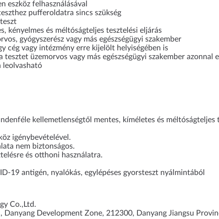
en eszköz felhasználásával
 teszthez pufferoldatra sincs szükség
teszt
, kényelmes és méltóságteljes tesztelési eljárás
orvos, gyógyszerész vagy más egészségügyi szakember
gy cég vagy intézmény erre kijelölt helyiségében is
, a tesztet üzemorvos vagy más egészségügyi szakember azonnal e
 leolvasható
ndenféle kellemetlenségtől mentes, kíméletes és méltóságteljes t
köz igénybevételével.
álata nem biztonságos.
elésre és otthoni használatra.
D-19 antigén, nyalókás, egylépéses gyorsteszt nyálmintából
gy Co.,Ltd.
, Danyang Development Zone, 212300, Danyang Jiangsu Provin