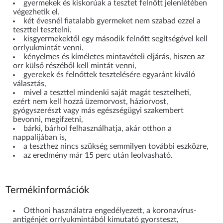
gyermekek és kiskorúak a tesztet felnőtt jelenlétében
végezhetik el.
két évesnél fiatalabb gyermeket nem szabad ezzel a
teszttel tesztelni.
kisgyermekektől egy második felnőtt segítségével kell
orrlyukmintát venni.
kényelmes és kíméletes mintavételi eljárás, hiszen az
orr külső részéből kell mintát venni,
gyerekek és felnőttek tesztelésére egyaránt kiváló
választás,
mivel a teszttel mindenki saját magát tesztelheti,
ezért nem kell hozzá üzemorvost, háziorvost,
gyógyszerészt vagy más egészségügyi szakembert
bevonni, megifzetni,
bárki, bárhol felhasználhatja, akár otthon a
nappalijában is,
a teszthez nincs szükség semmilyen további eszközre,
az eredmény már 15 perc után leolvasható.
Termékinformációk
Otthoni használatra engedélyezett, a koronavírus-
antigénjét orrlyukmintából kimutató gyorsteszt,