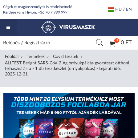
Cégek és magánszemélyek is rendelhetnek!
HU / EN
Kérdése van? Hívjon:
+36 70 7 999 999
0
0 FT
Belépés
/
Regisztráció
Főoldal
Termékek
Covid tesztek
ALLTEST Beright SARS-CoV-2 Ag orrlyukpálcás gyorsteszt otthoni
felhasználásra - 1 db tesztkészlet (orrlyukpálcás) - Lejárati idő:
2025-12-31