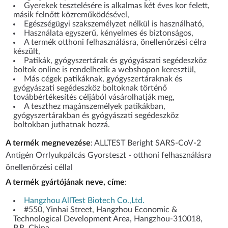
Gyerekek tesztelésére is alkalmas két éves kor felett,
másik felnőtt közreműködésével,
Egészségügyi szakszemélyzet nélkül is használható,
Használata egyszerű, kényelmes és biztonságos,
A termék otthoni felhasználásra, önellenőrzési célra
készült,
Patikák, gyógyszertárak és gyógyászati segédeszköz
boltok online is rendelhetik a webshopon keresztül,
Más cégek patikáknak, gyógyszertáraknak és
gyógyászati segédeszköz boltoknak történő
továbbértékesítés céljából vásárolhatják meg,
A teszthez magánszemélyek patikákban,
gyógyszertárakban és gyógyászati segédeszköz
boltokban juthatnak hozzá.
A termék megnevezése
: ALLTEST Beright SARS-CoV-2
Antigén Orrlyukpálcás Gyorsteszt - otthoni felhasználásra
önellenőrzési céllal
A termék gyártójának neve, címe
:
Hangzhou AllTest Biotech Co.,Ltd.
#550, Yinhai Street, Hangzhou Economic &
Technological Development Area, Hangzhou-310018,
P.R. China