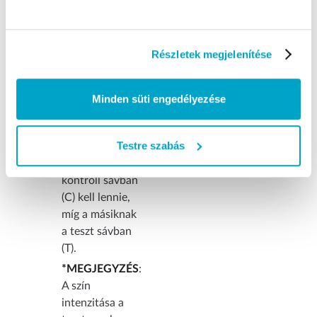
V) A teszteredmény leolvasása
Részletek megjelenítése
Eredmények értelmezése
:
POZITÍV
*: Két
Minden süti engedélyezése
színes vonal
jelenik meg. Az
Testre szabás
egyik színes
vonalnak a
kontroll sávban
(C) kell lennie,
míg a másiknak
a teszt sávban
(T).
*MEGJEGYZÉS
:
A szín
intenzitása a