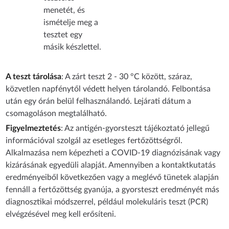
menetét, és
ismételje meg a
tesztet egy
másik készlettel.
A teszt tárolása
: A zárt teszt 2 - 30 °C között, száraz,
közvetlen napfénytől védett helyen tárolandó. Felbontása
után egy órán belül felhasználandó. Lejárati dátum a
csomagoláson megtalálható.
Figyelmeztetés
: Az antigén-gyorsteszt tájékoztató jellegű
információval szolgál az esetleges fertőzöttségről.
Alkalmazása nem képezheti a COVID-19 diagnózisának vagy
kizárásának egyedüli alapját. Amennyiben a kontaktkutatás
eredményeiből következően vagy a meglévő tünetek alapján
fennáll a fertőzöttség gyanúja, a gyorsteszt eredményét más
diagnosztikai módszerrel, például molekuláris teszt (PCR)
elvégzésével meg kell erősíteni.