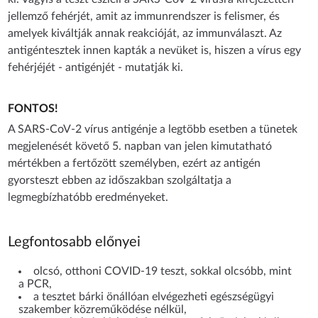
jellemző fehérjét, amit az immunrendszer is felismer, és
amelyek kiváltják annak reakcióját, az immunválaszt. Az
antigéntesztek innen kapták a nevüket is, hiszen a vírus egy
fehérjéjét - antigénjét - mutatják ki.
FONTOS!
A SARS-CoV-2 vírus antigénje a legtöbb esetben a tünetek
megjelenését követő 5. napban van jelen kimutatható
mértékben a fertőzött személyben, ezért az antigén
gyorsteszt ebben az időszakban szolgáltatja a
legmegbízhatóbb eredményeket.
Legfontosabb előnyei
olcsó, otthoni COVID-19 teszt, sokkal olcsóbb, mint
a PCR,
a tesztet bárki önállóan elvégezheti egészségügyi
szakember közreműködése nélkül,