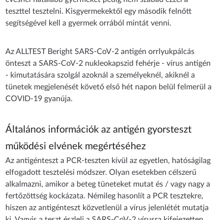
teszttel tesztelni. Kisgyermekektől egy második felnőtt
segítségével kell a gyermek orrából mintát venni.
Az ALLTEST Beright SARS-CoV-2 antigén orrlyukpálcás
önteszt a SARS-CoV-2 nukleokapszid fehérje - vírus antigén
- kimutatására szolgál azoknál a személyeknél, akiknél a
tünetek megjelenését követő első hét napon belül felmerül a
COVID-19 gyanúja.
Általános információk az antigén gyorsteszt
működési elvének megértéséhez
Az antigénteszt a PCR-teszten kívül az egyetlen, hatóságilag
elfogadott tesztelési módszer. Olyan esetekben célszerű
alkalmazni, amikor a beteg tüneteket mutat és / vagy nagy a
fertőzöttség kockázata. Némileg hasonlít a PCR tesztekre,
hiszen az antigénteszt közvetlenül a vírus jelenlétét mutatja
ki. Vagyis a teszt észleli a SARS-CoV-2 vírusra kifejezetten