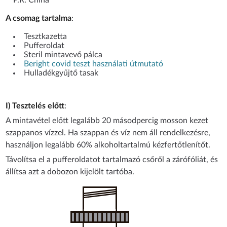
A csomag tartalma
:
Tesztkazetta
Pufferoldat
Steril mintavevő pálca
Beright covid teszt használati útmutató
Hulladékgyűjtő tasak
I) Tesztelés előtt
:
A mintavétel előtt legalább 20 másodpercig mosson kezet
szappanos vízzel. Ha szappan és víz nem áll rendelkezésre,
használjon legalább 60% alkoholtartalmú kézfertőtlenítőt.
Távolítsa el a pufferoldatot tartalmazó csőről a zárófóliát, és
állítsa azt a dobozon kijelölt tartóba.