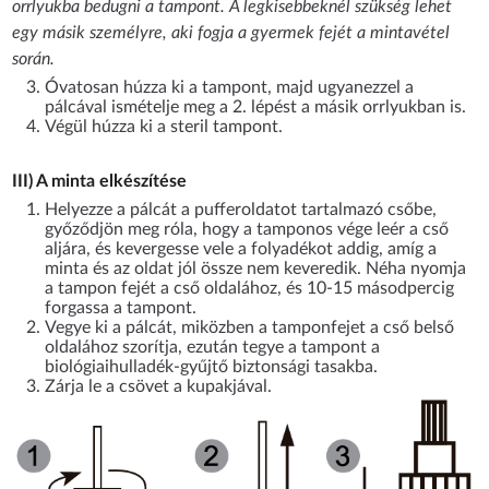
orrlyukba bedugni a tampont. A legkisebbeknél szükség lehet
egy másik személyre, aki fogja a gyermek fejét a mintavétel
során.
Óvatosan húzza ki a tampont, majd ugyanezzel a
pálcával ismételje meg a 2. lépést a másik orrlyukban is.
Végül húzza ki a steril tampont.
III) A minta elkészítése
Helyezze a pálcát a pufferoldatot tartalmazó csőbe,
győződjön meg róla, hogy a tamponos vége leér a cső
aljára, és kevergesse vele a folyadékot addig, amíg a
minta és az oldat jól össze nem keveredik. Néha nyomja
a tampon fejét a cső oldalához, és 10-15 másodpercig
forgassa a tampont.
Vegye ki a pálcát, miközben a tamponfejet a cső belső
oldalához szorítja, ezután tegye a tampont a
biológiaihulladék-gyűjtő biztonsági tasakba.
Zárja le a csövet a kupakjával.