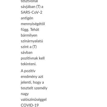
tesztvonal
sávjában (T) a
SARS-CoV-2
antigén
mennyiségétől
függ. Tehát
bármilyen
színárnyalatú
színt a (T)
sávban
pozitívnak kell
tekinteni.
A pozitív
eredmény azt
jelenti, hogy a
tesztelt személy
nagy
valószínűséggel
COVID-19