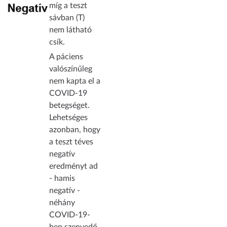
míg a teszt
sávban (T)
nem látható
csík.
A páciens
valószínűleg
nem kapta el a
COVID-19
betegséget.
Lehetséges
azonban, hogy
a teszt téves
negatív
eredményt ad
- hamis
negatív -
néhány
COVID-19-
ben szenvedő