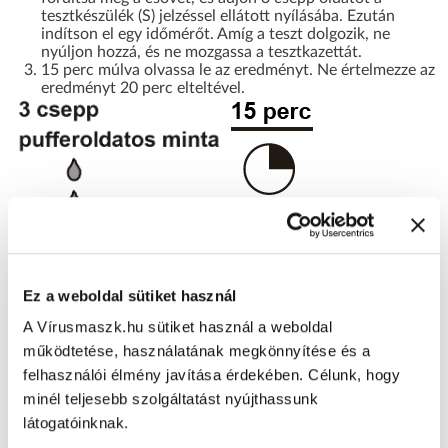
tesztkészülék (S) jelzéssel ellátott nyílásába. Ezután
indítson el egy időmérőt. Amíg a teszt dolgozik, ne
nyúljon hozzá, és ne mozgassa a tesztkazettát.
15 perc múlva olvassa le az eredményt. Ne értelmezze az
eredményt 20 perc elteltével.
Ez a weboldal sütiket használ
A Vírusmaszk.hu sütiket használ a weboldal
Megjegyzés: A teszt befejezése után helyezze a teszt összes
működtetése, használatának megkönnyítése és a
alkatrészét a biológiaihulladék-gyűjtő biztonsági tasakba, és a
felhasználói élmény javítása érdekében. Célunk, hogy
helyi előírásoknak megfelelően dobja ki. Ne használja fel újra a
minél teljesebb szolgáltatást nyújthassunk
készlet egyetlen alkatrészét se. A teszt ekidobása után alaposan
látogatóinknak.
mosson kezet.