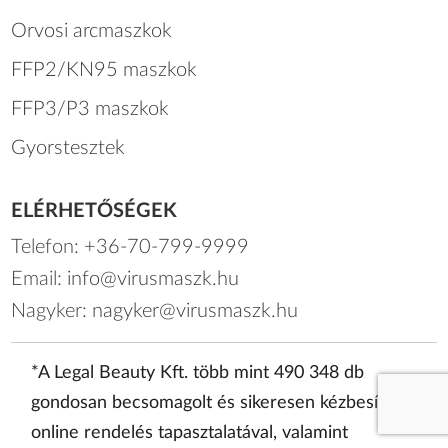
Orvosi arcmaszkok
FFP2/KN95 maszkok
FFP3/P3 maszkok
Gyorstesztek
ELÉRHETŐSÉGEK
Telefon:
+36-70-799-9999
Email:
info@virusmaszk.hu
Nagyker:
nagyker@virusmaszk.hu
*A Legal Beauty Kft. több mint 490 348 db
gondosan becsomagolt és sikeresen kézbesített
online rendelés tapasztalatával, valamint