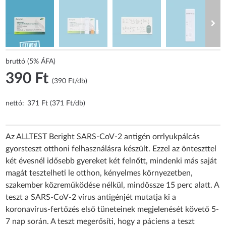
bruttó (5% ÁFA)
390 Ft
(390 Ft/db)
nettó:
371 Ft (371 Ft/db)
Az ALLTEST Beright SARS-CoV-2 antigén orrlyukpálcás
gyorsteszt otthoni felhasználásra készült. Ezzel az önteszttel
két évesnél idősebb gyereket két felnőtt, mindenki más saját
magát tesztelheti le otthon, kényelmes környezetben,
szakember közreműködése nélkül, mindössze 15 perc alatt. A
teszt a SARS-CoV-2 vírus antigénjét mutatja ki a
koronavírus-fertőzés első tüneteinek megjelenését követő 5-
7 nap során. A teszt megerősíti, hogy a páciens a teszt