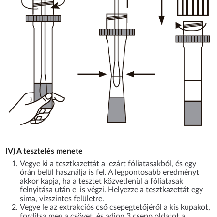
IV) A tesztelés menete
Vegye ki a tesztkazettát a lezárt fóliatasakból, és egy
órán belül használja is fel. A legpontosabb eredményt
akkor kapja, ha a tesztet közvetlenül a fóliatasak
felnyitása után el is végzi. Helyezze a tesztkazettát egy
sima, vízszintes felületre.
Vegye le az extrakciós cső csepegtetőjéről a kis kupakot,
fordítsa meg a csövet, és adjon 3 csepp oldatot a