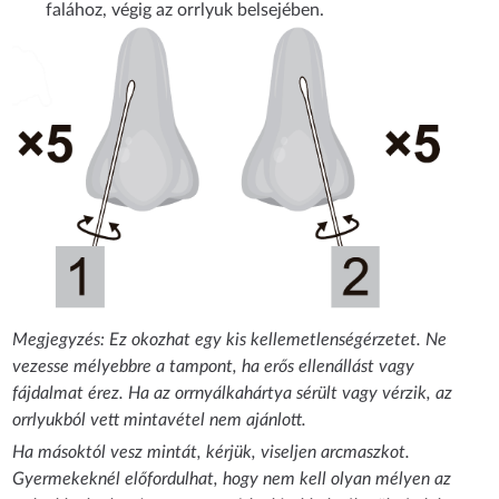
falához, végig az orrlyuk belsejében.
Megjegyzés: Ez okozhat egy kis kellemetlenségérzetet. Ne
vezesse mélyebbre a tampont, ha erős ellenállást vagy
fájdalmat érez. Ha az orrnyálkahártya sérült vagy vérzik, az
orrlyukból vett mintavétel nem ajánlott.
Ha másoktól vesz mintát, kérjük, viseljen arcmaszkot.
Gyermekeknél előfordulhat, hogy nem kell olyan mélyen az