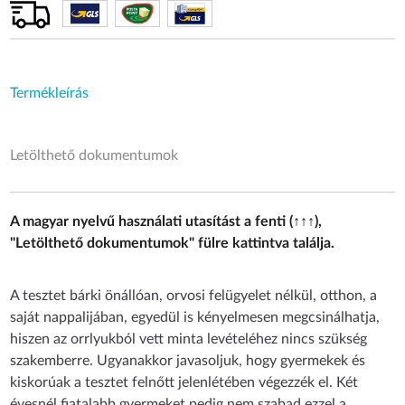
Termékleírás
Letölthető dokumentumok
A magyar nyelvű használati utasítást a fenti (↑↑↑),
"Letölthető dokumentumok" fülre kattintva találja.
A tesztet bárki önállóan, orvosi felügyelet nélkül, otthon, a
saját nappalijában, egyedül is kényelmesen megcsinálhatja,
hiszen az orrlyukból vett minta levételéhez nincs szükség
szakemberre. Ugyanakkor javasoljuk, hogy gyermekek és
kiskorúak a tesztet felnőtt jelenlétében végezzék el. Két
évesnél fiatalabb gyermeket pedig nem szabad ezzel a