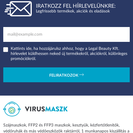
IRATKOZZ FEL HÍRLEVELÜNKRE:
Legfrissebb termékek, akciók és eladások
Kattints ide, ha hozzájárulsz ahhoz, hogy a Legal Beauty Kft.
hírlevelet küldhessen neked új termékekről, akciókról, különleges
promóciókról.
FELIRATKOZOK
Szájmaszkok, FFP2 és FFP3 maszkok, kesztyűk, kézfertőtlenítők,
védőruhák és más védőeszközök raktárról, 1 munkanapos kiszállítás a