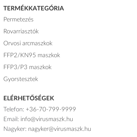
TERMÉKKATEGÓRIA
Permetezés
Rovarriasztók
Orvosi arcmaszkok
FFP2/KN95 maszkok
FFP3/P3 maszkok
Gyorstesztek
ELÉRHETŐSÉGEK
Telefon:
+36-70-799-9999
Email:
info@virusmaszk.hu
Nagyker:
nagyker@virusmaszk.hu