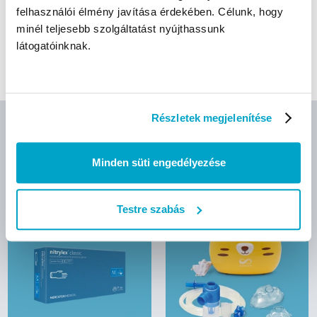
felhasználói élmény javítása érdekében. Célunk, hogy
Érintésmentes kézfertőtlenítő adagoló
minél teljesebb szolgáltatást nyújthassunk
látogatóinknak.
Kézfertőtlenítő állvány
Fekete
Részletek megjelenítése
AJÁNLOTT TERMÉKEK
Minden süti engedélyezése
Testre szabás