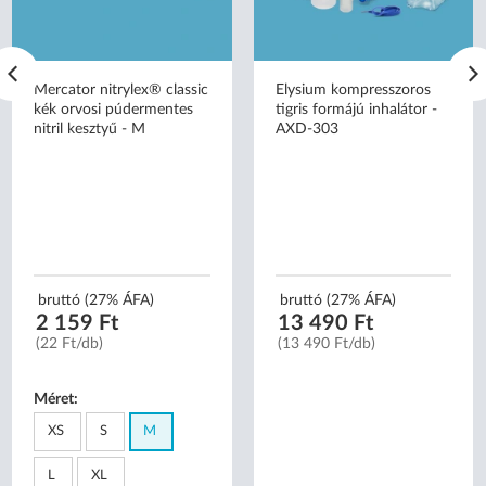
Mercator nitrylex® classic
Elysium kompresszoros
kék orvosi púdermentes
tigris formájú inhalátor -
nitril kesztyű - M
AXD-303
bruttó (27% ÁFA)
bruttó (27% ÁFA)
2 159 Ft
13 490 Ft
(22 Ft/db)
(13 490 Ft/db)
Méret:
XS
S
M
L
XL