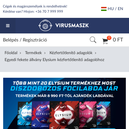
Cégek és magánszemélyek is rendelhetnek!
HU / EN
Kérdése van? Hívjon:
+36 70 7 999 999
0
0 FT
Belépés
/
Regisztráció
Főoldal
Termékek
Kézfertőtlenítő adagolók
Egyedi fekete állvány Elysium kézfertőtlenítő adagolóhoz