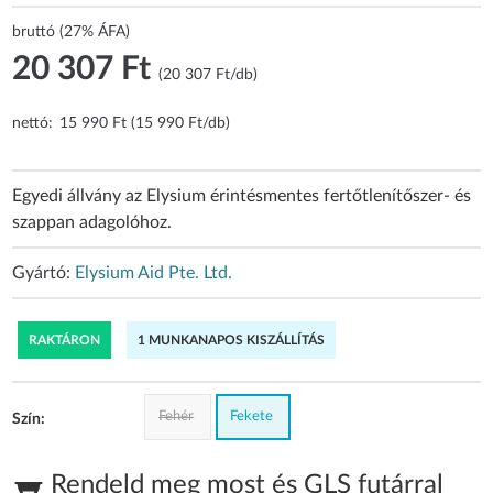
bruttó (27% ÁFA)
20 307 Ft
(20 307 Ft/db)
nettó:
15 990 Ft (15 990 Ft/db)
Egyedi állvány az Elysium érintésmentes fertőtlenítőszer- és
szappan adagolóhoz.
Gyártó:
Elysium Aid Pte. Ltd.
RAKTÁRON
1 MUNKANAPOS KISZÁLLÍTÁS
Fehér
Fekete
Szín:
Rendeld meg most és GLS futárral