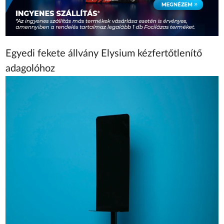
Egyedi fekete állvány Elysium kézfertőtlenítő
adagolóhoz