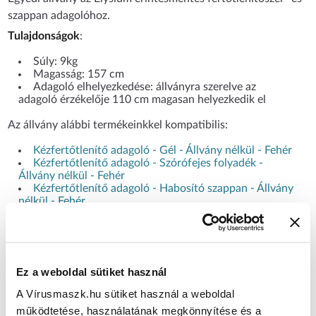
szappan adagolóhoz.
Tulajdonságok
:
Súly: 9kg
Magasság: 157 cm
Adagoló elhelyezkedése: állványra szerelve az
adagoló érzékelője 110 cm magasan helyezkedik el
Az állvány alábbi termékeinkkel kompatibilis:
Kézfertőtlenítő adagoló - Gél - Állvány nélkül - Fehér
Kézfertőtlenítő adagoló - Szórófejes folyadék -
Állvány nélkül - Fehér
Kézfertőtlenítő adagoló - Habosító szappan - Állvány
nélkül - Fehér
Kézfertőtlenítő adagoló - Gél - Állvánnyal - Fehér
Kézfertőtlenítő adagoló - Szórófejes folyadék -
Állvánnyal - Fehér
Kézfertőtlenítő adagoló - Habosító szappan -
Állvánnyal - Fehér
Ez a weboldal sütiket használ
CÍMKÉK
A Vírusmaszk.hu sütiket használ a weboldal
működtetése, használatának megkönnyítése és a