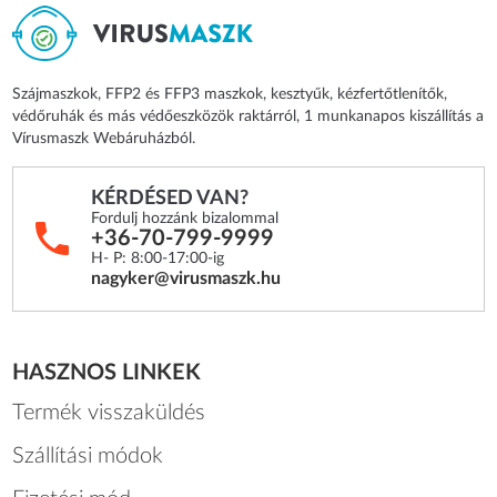
Szájmaszkok, FFP2 és FFP3 maszkok, kesztyűk, kézfertőtlenítők,
védőruhák és más védőeszközök raktárról, 1 munkanapos kiszállítás a
Vírusmaszk Webáruházból.
KÉRDÉSED VAN?
Fordulj hozzánk bizalommal
+36-70-799-9999
H- P: 8:00-17:00-ig
nagyker@virusmaszk.hu
HASZNOS LINKEK
Termék visszaküldés
Szállítási módok