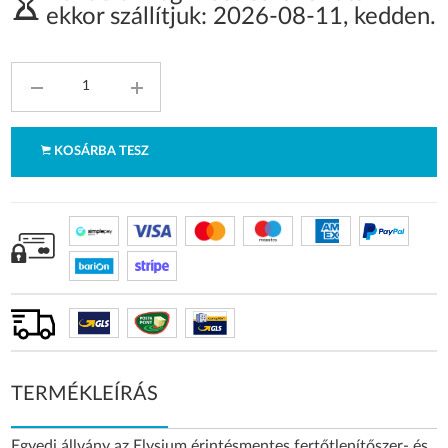
ekkor szállítjuk:
2026-08-11
,
kedden
.
KOSÁRBA TESZ
TERMÉKLEÍRÁS
Egyedi állvány az Elysium érintésmentes fertőtlenítőszer- és