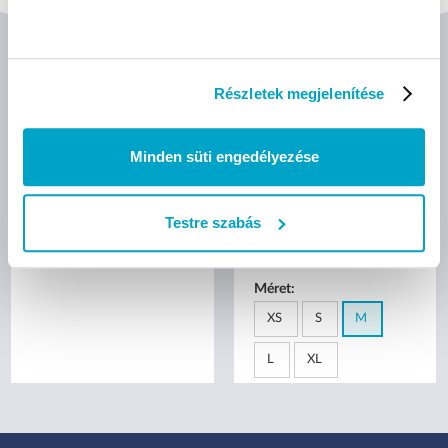
Elysium E6 felkaros
Mercator nitrylex® classic
magyarul beszélő
kék orvosi púdermentes
vérnyomásmérő
nitril kesztyű - M
(mandzsetta: 22-42 cm)
Részletek megjelenítése
Minden süti engedélyezése
bruttó (27% ÁFA)
bruttó (27% ÁFA)
17 990 Ft
2 159 Ft
Testre szabás
(17 990 Ft/db)
(22 Ft/db)
Méret:
XS
S
M
L
XL