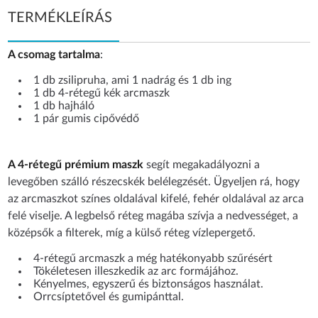
TERMÉKLEÍRÁS
A csomag tartalma
:
1 db zsilipruha, ami 1 nadrág és 1 db ing
1 db 4-rétegű kék arcmaszk
1 db hajháló
1 pár gumis cipővédő
A 4-rétegű prémium maszk
segít megakadályozni a
levegőben szálló részecskék belélegzését. Ügyeljen rá, hogy
az arcmaszkot színes oldalával kifelé, fehér oldalával az arca
felé viselje. A legbelső réteg magába szívja a nedvességet, a
középsők a filterek, míg a külső réteg vízlepergető.
4-rétegű arcmaszk a még hatékonyabb szűrésért
Tökéletesen illeszkedik az arc formájához.
Kényelmes, egyszerű és biztonságos használat.
Orrcsíptetővel és gumipánttal.