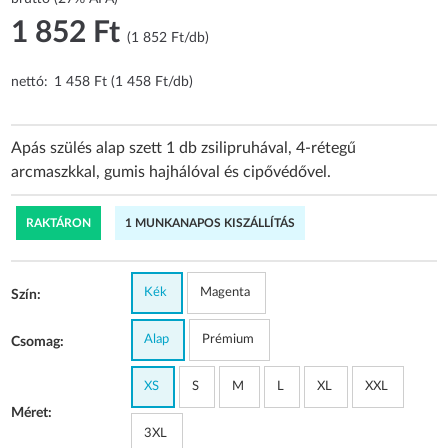
1 852 Ft
(1 852 Ft/db)
nettó:
1 458 Ft (1 458 Ft/db)
Apás szülés alap szett 1 db zsilipruhával, 4-rétegű
arcmaszkkal, gumis hajhálóval és cipővédővel.
RAKTÁRON
1 MUNKANAPOS KISZÁLLÍTÁS
Kék
Magenta
Szín:
Alap
Prémium
Csomag:
XS
S
M
L
XL
XXL
Méret:
3XL