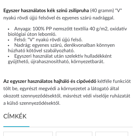
Egyszer használatos kék színű zsilipruha
(40 gramm) "V"
nyakú rövdi újjú felsővel és egyenes szárú nadrággal.
Anyaga: 100% PP nemszőtt textília 40 g/m2, oxidatív
biológiai úton lebomló.
Felső: "V" nyakú rövdi újjú felső.
Nadrág: egyenes szárú, derékvonalban könnyen
húzható kötővel szabályozható.
Egyszeri használat után szelektív hulladékként
gyűjthető, újrahasznosítható, környezetbarát.
Az egyszer használatos hajháló és cipővédő
kétféle funkciót
tölt be, egyrészt megvédi a környezetet a látogató által
okozott szennyeződésektől, másrészt védi viselője ruházatát
a külső szennyeződésektől.
CÍMKÉK