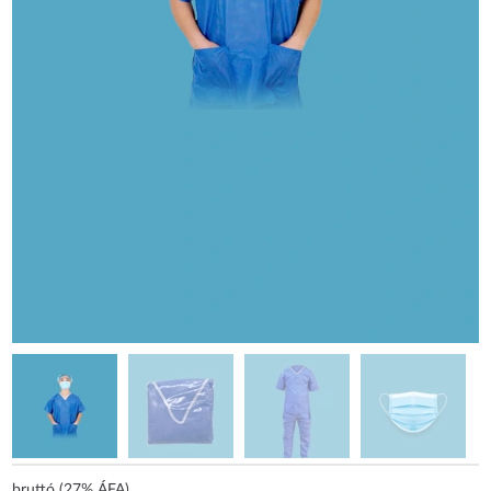
bruttó (27% ÁFA)