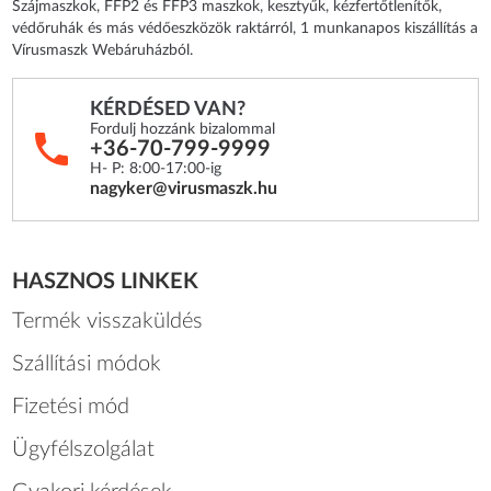
Szájmaszkok, FFP2 és FFP3 maszkok, kesztyűk, kézfertőtlenítők,
védőruhák és más védőeszközök raktárról, 1 munkanapos kiszállítás a
Vírusmaszk Webáruházból.
KÉRDÉSED VAN?
Fordulj hozzánk bizalommal
+36-70-799-9999
H- P: 8:00-17:00-ig
nagyker@virusmaszk.hu
HASZNOS LINKEK
Termék visszaküldés
Szállítási módok
Fizetési mód
Ügyfélszolgálat