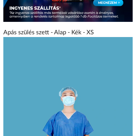
Apás szülés szett - Alap - Kék - XS