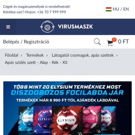
Cégek és magánszemélyek is rendelhetnek!
HU / EN
Kérdése van? Hívjon:
+36 70 7 999 999
0
0 FT
Belépés
/
Regisztráció
Főoldal
Termékek
Látogatói csomagok, apás szettek
Apás szülés szett - Alap - Kék - XS