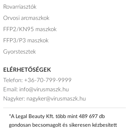
Rovarriasztók
Orvosi arcmaszkok
FFP2/KN95 maszkok
FFP3/P3 maszkok
Gyorstesztek
ELÉRHETŐSÉGEK
Telefon:
+36-70-799-9999
Email:
info@virusmaszk.hu
Nagyker:
nagyker@virusmaszk.hu
*A Legal Beauty Kft. több mint 489 697 db
gondosan becsomagolt és sikeresen kézbesített