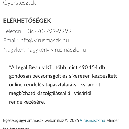
Gyorstesztek
ELÉRHETŐSÉGEK
Telefon:
+36-70-799-9999
Email:
info@virusmaszk.hu
Nagyker:
nagyker@virusmaszk.hu
*A Legal Beauty Kft. több mint 490 154 db
gondosan becsomagolt és sikeresen kézbesített
online rendelés tapasztalatával, valamint
megbízható kiszolgálással áll vásárlói
rendelkezésére.
Egészségügyi arcmaszk webáruház © 2026
Vírusmaszk.hu
Minden