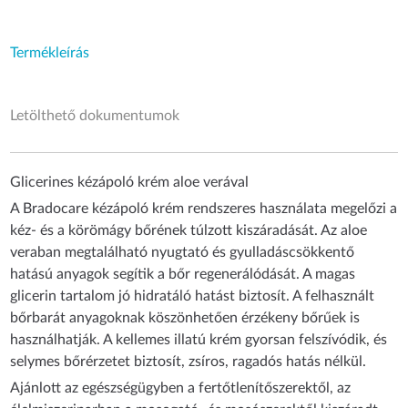
Termékleírás
Letölthető dokumentumok
Glicerines kézápoló krém aloe verával
A Bradocare kézápoló krém rendszeres használata megelőzi a
kéz- és a körömágy bőrének túlzott kiszáradását. Az aloe
veraban megtalálható nyugtató és gyulladáscsökkentő
hatású anyagok segítik a bőr regenerálódását. A magas
glicerin tartalom jó hidratáló hatást biztosít. A felhasznált
bőrbarát anyagoknak köszönhetően érzékeny bőrűek is
használhatják. A kellemes illatú krém gyorsan felszívódik, és
selymes bőrérzetet biztosít, zsíros, ragadós hatás nélkül.
Ajánlott az egészségügyben a fertőtlenítőszerektől, az