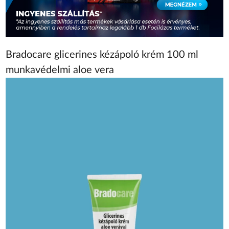
Bradocare glicerines kézápoló krém 100 ml
munkavédelmi aloe vera