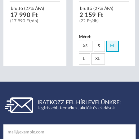
bruttó (27% ÁFA)
bruttó (27% ÁFA)
17 990 Ft
2 159 Ft
(17 990 Ft/db)
(22 Ft/db)
Méret:
XS
S
M
L
XL
IRATKOZZ FEL HÍRLEVELÜNKRE:
Legfrissebb termékek, akciók és eladások