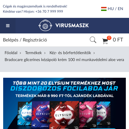
Cégek és magánszemélyek is rendelhetnek!
HU / EN
Kérdése van? Hívjon:
+36 70 7 999 999
0
0 FT
Belépés
/
Regisztráció
Főoldal
Termékek
Kéz- és bőrfertőtlenítők
Bradocare glicerines kézápoló krém 100 ml munkavédelmi aloe vera