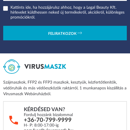
Kattints ide, ha hozzájárulsz ahhoz, hogy a Legal Beauty Kft.
hírlevelet küldhessen neked új termékekről, akciókról, különleges
promóciókról.
FELIRATKOZOK
Szájmaszkok, FFP2 és FFP3 maszkok, kesztyűk, kézfertőtlenítők,
védőruhák és más védőeszközök raktárról, 1 munkanapos kiszállítás a
Vírusmaszk Webáruházból.
KÉRDÉSED VAN?
Fordulj hozzánk bizalommal
+36-70-799-9999
H- P: 8:00-17:00-ig