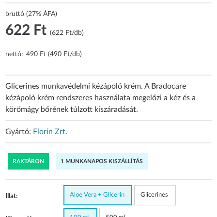
bruttó (27% ÁFA)
622 Ft
(622 Ft/db)
nettó:
490 Ft (490 Ft/db)
Glicerines munkavédelmi kézápoló krém. A Bradocare
kézápoló krém rendszeres használata megelőzi a kéz és a
körömágy bőrének túlzott kiszáradását.
Gyártó:
Florin Zrt.
RAKTÁRON
1 MUNKANAPOS KISZÁLLÍTÁS
Aloe Vera + Glicerin
Glicerines
Illat: