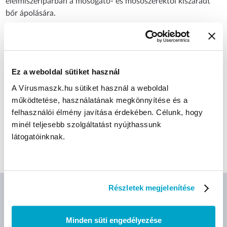
élelmiszeriparban a mosogató- és mosószerektől kiszáradt
bőr ápolására.
Használati javaslat:
Kézmosás után egyenletesen, vékony rétegben kenjük fel a
krémet.
Ez a weboldal sütiket használ
CÍMKÉK
A Vírusmaszk.hu sütiket használ a weboldal
működtetése, használatának megkönnyítése és a
felhasználói élmény javítása érdekében. Célunk, hogy
Brado
Kézápoló krém
Bradocare kézkrém
minél teljesebb szolgáltatást nyújthassunk
látogatóinknak.
Bőrápoló krém
Részletek megjelenítése
AJÁNLOTT TERMÉKEK
Minden süti engedélyezése