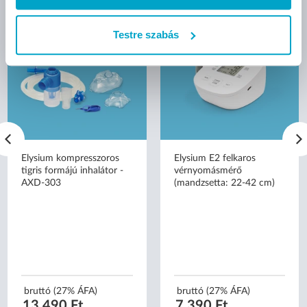
Testre szabás
Elysium kompresszoros
Elysium E2 felkaros
tigris formájú inhalátor -
vérnyomásmérő
AXD-303
(mandzsetta: 22-42 cm)
bruttó (27% ÁFA)
bruttó (27% ÁFA)
13 490 Ft
7 390 Ft