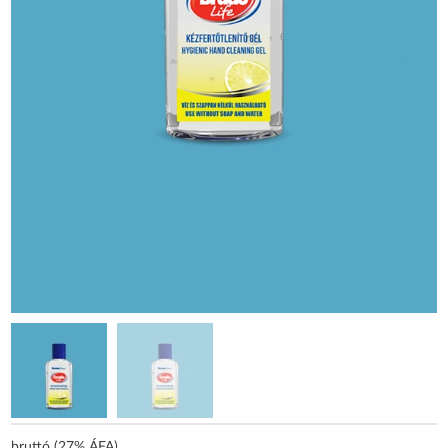
bruttó (27% ÁFA)