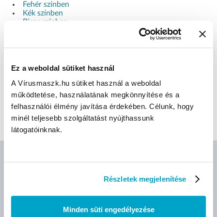
Fehér színben
Kék színben
Piros színben
CÍMKÉK
Ez a weboldal sütiket használ
A Vírusmaszk.hu sütiket használ a weboldal
Brado
Bradolife
Kézfertőtlenítő gél
működtetése, használatának megkönnyítése és a
felhasználói élmény javítása érdekében. Célunk, hogy
Folyékony kézfertőtlenítő
minél teljesebb szolgáltatást nyújthassunk
látogatóinknak.
AJÁNLOTT TERMÉKEK
Részletek megjelenítése
Minden süti engedélyezése