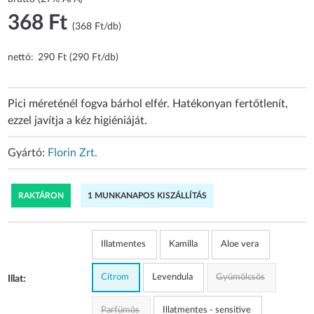
368 Ft
(368 Ft/db)
nettó:
290 Ft (290 Ft/db)
Pici méreténél fogva bárhol elfér. Hatékonyan fertőtlenít,
ezzel javítja a kéz higiéniáját.​
Gyártó:
Florin Zrt.
RAKTÁRON
1 MUNKANAPOS KISZÁLLÍTÁS
Illatmentes
Kamilla
Aloe vera
Citrom
Levendula
Gyümölcsös
Illat:
Parfümös
Illatmentes - sensitive