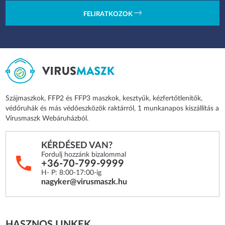
FELIRATKOZOK
Szájmaszkok, FFP2 és FFP3 maszkok, kesztyűk, kézfertőtlenítők,
védőruhák és más védőeszközök raktárról, 1 munkanapos kiszállítás a
Vírusmaszk Webáruházból.
KÉRDÉSED VAN?
Fordulj hozzánk bizalommal
+36-70-799-9999
H- P: 8:00-17:00-ig
nagyker@virusmaszk.hu
HASZNOS LINKEK