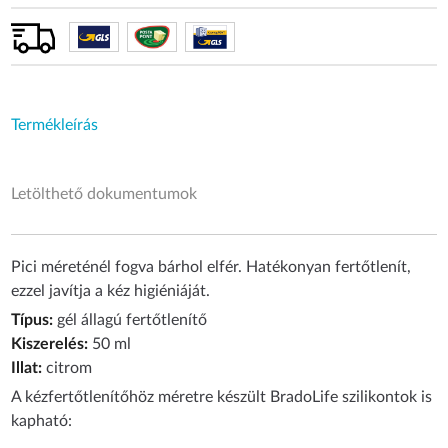
Termékleírás
Letölthető dokumentumok
Pici méreténél fogva bárhol elfér. Hatékonyan fertőtlenít,
ezzel javítja a kéz higiéniáját.​
Típus:
gél állagú fertőtlenítő
Kiszerelés:
50 ml
Illat:
citrom
A kézfertőtlenítőhöz méretre készült BradoLife szilikontok is
kapható: