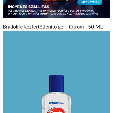
Bradolife kézfertőtlenítő gél - Citrom - 50 ML