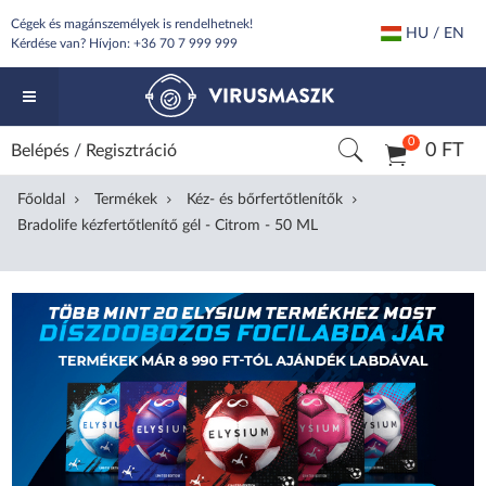
Cégek és magánszemélyek is rendelhetnek!
HU / EN
Kérdése van? Hívjon:
+36 70 7 999 999
0
0 FT
Belépés
/
Regisztráció
Főoldal
Termékek
Kéz- és bőrfertőtlenítők
Bradolife kézfertőtlenítő gél - Citrom - 50 ML