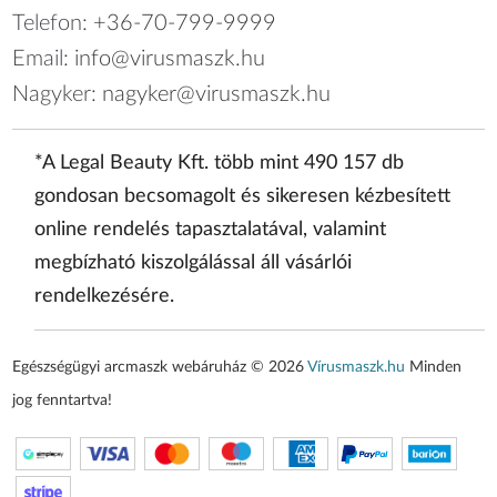
Telefon:
+36-70-799-9999
Email:
info@virusmaszk.hu
Nagyker:
nagyker@virusmaszk.hu
*A Legal Beauty Kft. több mint 490 157 db
gondosan becsomagolt és sikeresen kézbesített
online rendelés tapasztalatával, valamint
megbízható kiszolgálással áll vásárlói
rendelkezésére.
Egészségügyi arcmaszk webáruház © 2026
Vírusmaszk.hu
Minden
jog fenntartva!