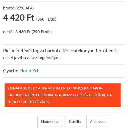
bruttó (27% ÁFA)
4 420 Ft
(368 Ft/db)
nettó:
3 480 Ft (290 Ft/db)
Pici méreténél fogva bárhol elfér. Hatékonyan fertőtlenít,
ezzel javítja a kéz higiéniáját.​
Gyártó:
Florin Zrt.
SAJNÁLJUK, DE EZ A TERMÉK JELENLEG NINCS RAKTÁRON,
KATTINTS A LENTI GOMBRA, IRATKOZZ FEL ÉS ÉRTESÍTÜNK, HA
ÚJRA ELÉRHETŐVÉ VÁLIK.
Illatmentes
Kamilla
Aloe vera