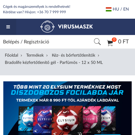
Cégek és magánszemélyek is rendelhetnek!
HU / EN
Kérdése van? Hívjon:
+36 70 7 999 999
0
0 FT
Belépés
/
Regisztráció
Főoldal
Termékek
Kéz- és bőrfertőtlenítők
Bradolife kézfertőtlenítő gél - Parfümös - 12 x 50 ML