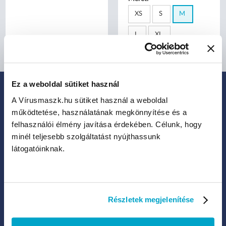
XS
S
M
L
XL
Ez a weboldal sütiket használ
A Vírusmaszk.hu sütiket használ a weboldal
IRATKOZZ FEL HÍRLEVELÜNKRE:
működtetése, használatának megkönnyítése és a
Legfrissebb termékek, akciók és eladások
felhasználói élmény javítása érdekében. Célunk, hogy
minél teljesebb szolgáltatást nyújthassunk
látogatóinknak.
Kattints ide, ha hozzájárulsz ahhoz, hogy a Legal Beauty Kft.
hírlevelet küldhessen neked új termékekről, akciókról, különleges
promóciókról.
Részletek megjelenítése
FELIRATKOZOK