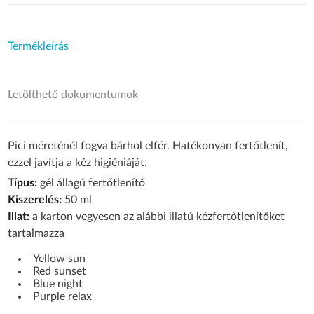
Termékleírás
Letölthető dokumentumok
Pici méreténél fogva bárhol elfér. Hatékonyan fertőtlenít,
ezzel javítja a kéz higiéniáját.​
Típus:
gél állagú fertőtlenítő
Kiszerelés:
50 ml
Illat:
a karton vegyesen az alábbi illatú kézfertőtlenítőket
tartalmazza
Yellow sun
Red sunset
Blue night
Purple relax