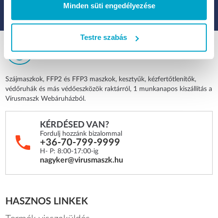
Minden süti engedélyezése
Testre szabás
Szájmaszkok, FFP2 és FFP3 maszkok, kesztyűk, kézfertőtlenítők,
védőruhák és más védőeszközök raktárról, 1 munkanapos kiszállítás a
Vírusmaszk Webáruházból.
KÉRDÉSED VAN?
Fordulj hozzánk bizalommal
+36-70-799-9999
H- P: 8:00-17:00-ig
nagyker@virusmaszk.hu
HASZNOS LINKEK