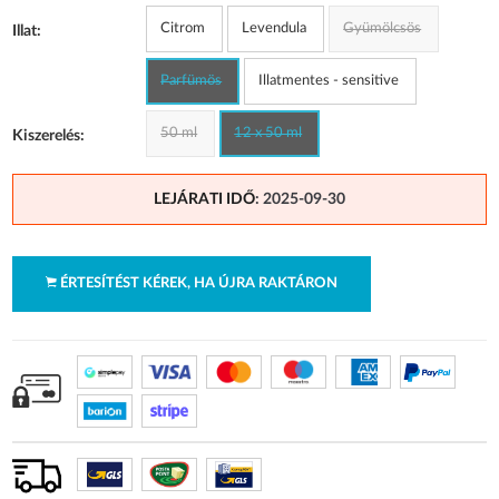
Citrom
Levendula
Gyümölcsös
Illat:
Parfümös
Illatmentes - sensitive
50 ml
12 x 50 ml
Kiszerelés:
LEJÁRATI IDŐ
: 2025-09-30
ÉRTESÍTÉST KÉREK, HA ÚJRA RAKTÁRON