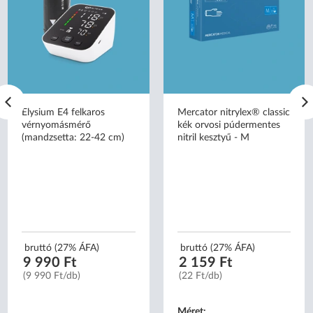
Elysium E4 felkaros
Mercator nitrylex® classic
vérnyomásmérő
kék orvosi púdermentes
(mandzsetta: 22-42 cm)
nitril kesztyű - M
bruttó (27% ÁFA)
bruttó (27% ÁFA)
9 990 Ft
2 159 Ft
(9 990 Ft/db)
(22 Ft/db)
Méret: