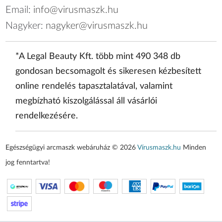
Email:
info@virusmaszk.hu
Nagyker:
nagyker@virusmaszk.hu
*A Legal Beauty Kft. több mint 490 348 db
gondosan becsomagolt és sikeresen kézbesített
online rendelés tapasztalatával, valamint
megbízható kiszolgálással áll vásárlói
rendelkezésére.
Egészségügyi arcmaszk webáruház © 2026
Vírusmaszk.hu
Minden
jog fenntartva!