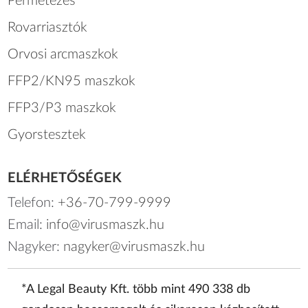
Permetezés
Rovarriasztók
Orvosi arcmaszkok
FFP2/KN95 maszkok
FFP3/P3 maszkok
Gyorstesztek
ELÉRHETŐSÉGEK
Telefon:
+36-70-799-9999
Email:
info@virusmaszk.hu
Nagyker:
nagyker@virusmaszk.hu
*A Legal Beauty Kft. több mint 490 338 db