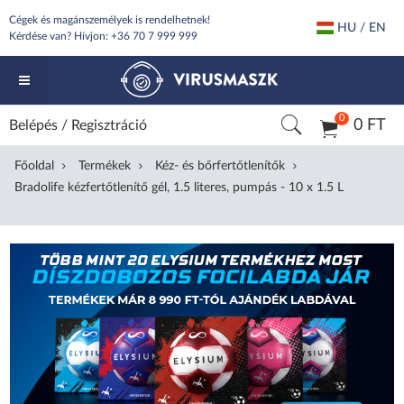
Cégek és magánszemélyek is rendelhetnek!
HU / EN
Kérdése van? Hívjon:
+36 70 7 999 999
0
0 FT
Belépés
/
Regisztráció
Főoldal
Termékek
Kéz- és bőrfertőtlenítők
Bradolife kézfertőtlenítő gél, 1.5 literes, pumpás - 10 x 1.5 L