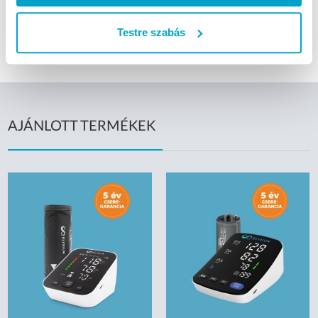
Brado
Kézfertőtlenítő gél
Folyékony kézfertőtlenítő
Testre szabás
Bradolife
AJÁNLOTT TERMÉKEK