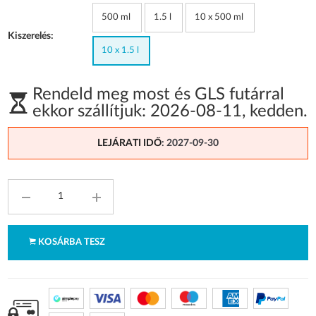
500 ml
1.5 l
10 x 500 ml
Kiszerelés:
10 x 1.5 l
Rendeld meg most és GLS futárral
ekkor szállítjuk:
2026-08-11
,
kedden
.
LEJÁRATI IDŐ
: 2027-09-30
KOSÁRBA TESZ