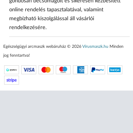
gondosan becsomagolt és sikeresen kézbesített
online rendelés tapasztalatával, valamint
megbízható kiszolgálással áll vásárlói
rendelkezésére.
Egészségügyi arcmaszk webáruház © 2026
Vírusmaszk.hu
Minden
jog fenntartva!