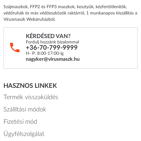
Szájmaszkok, FFP2 és FFP3 maszkok, kesztyűk, kézfertőtlenítők,
védőruhák és más védőeszközök raktárról, 1 munkanapos kiszállítás a
Vírusmaszk Webáruházból.
KÉRDÉSED VAN?
Fordulj hozzánk bizalommal
+36-70-799-9999
H- P: 8:00-17:00-ig
nagyker@virusmaszk.hu
HASZNOS LINKEK
Termék visszaküldés
Szállítási módok
Fizetési mód
Ügyfélszolgálat