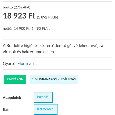
bruttó (27% ÁFA)
18 923 Ft
(1 892 Ft/db)
nettó:
14 900 Ft (1 490 Ft/db)
A Bradolife higiénés kézfertőtlenítő gél védelmet nyújt a
vírusok és baktériumok ellen.
Gyártó:
Florin Zrt.
RAKTÁRON
1 MUNKANAPOS KISZÁLLÍTÁS
Pumpás
Adagolófej:
Illatmentes
Illat: