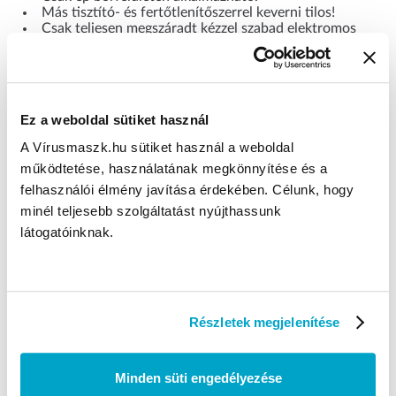
Más tisztító- és fertőtlenítőszerrel keverni tilos!
Csak teljesen megszáradt kézzel szabad elektromos
készülékhez nyúlni.
Kerülje a kiömlött anyag szétoszlását és tovább
terjedését, valamint élővízbe, talajba, vízfolyásokba,
közcsatornába kerülését.
A biocid termékek használata során legyen
Ez a weboldal sütiket használ
elővigyázatos. Használat előtt olvassa el a címkét és a
termékinformációt.
A Vírusmaszk.hu sütiket használ a weboldal
Tűzveszélyes folyadék és gőz.
működtetése, használatának megkönnyítése és a
Gyermekektől elzárva tartandó.
Hőtől , forró felülettől, szikrától, nyílt lángtól és
felhasználói élmény javítása érdekében. Célunk, hogy
egyéb gyújtóforrásoktól távol tartandó. A dohányzás
minél teljesebb szolgáltatást nyújthassunk
tilos.
látogatóinknak.
Jól szellőző, hűvös helyen tárolandó.
Összetevők
: etanol 72,9% (EC:200-578-6), propilén-glikol,
carbomer, aminometilpropanol, illatanyag, víz
Részletek megjelenítése
CÍMKÉK
Minden süti engedélyezése