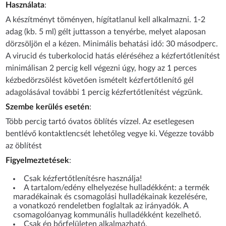
Használata
:
A készítményt töményen, hígítatlanul kell alkalmazni. 1-2
adag (kb. 5 ml) gélt juttasson a tenyérbe, melyet alaposan
dörzsöljön el a kézen. Minimális behatási idő: 30 másodperc.
A virucid és tuberkolocid hatás eléréséhez a kézfertőtlenítést
minimálisan 2 percig kell végezni úgy, hogy az 1 perces
kézbedörzsölést követően ismételt kézfertőtlenítő gél
adagolásával további 1 percig kézfertőtlenítést végzünk.
Szembe kerülés esetén
:
Több percig tartó óvatos öblítés vízzel. Az esetlegesen
bentlévő kontaktlencsét lehetőleg vegye ki. Végezze tovább
az öblítést
Figyelmeztetések
:
Csak kézfertőtlenítésre használja!
A tartalom/edény elhelyezése hulladékként: a termék
maradékainak és csomagolási hulladékainak kezelésére,
a vonatkozó rendeletben foglaltak az irányadók. A
csomagolóanyag kommunális hulladékként kezelhető.
Csak ép bőrfelületen alkalmazható.