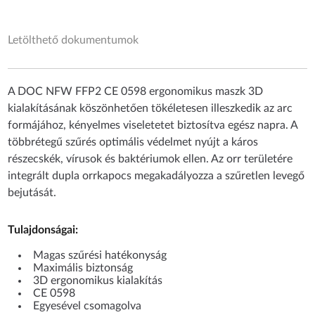
Letölthető dokumentumok
A DOC NFW FFP2 CE 0598 ergonomikus maszk 3D
kialakításának köszönhetően tökéletesen illeszkedik az arc
formájához, kényelmes viseletetet biztosítva egész napra. A
többrétegű szűrés optimális védelmet nyújt a káros
részecskék, vírusok és baktériumok ellen. Az orr területére
integrált dupla orrkapocs megakadályozza a szűretlen levegő
bejutását.
Tulajdonságai:
Magas szűrési hatékonyság
Maximális biztonság
3D ergonomikus kialakítás
CE 0598
Egyesével csomagolva