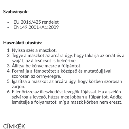
Szabványok:
EU 2016/425 rendelet
EN149:2001+A1:2009
Használati utasítás:
Nyissa szét a maszkot.
Tegye a maszkot az arcára úgy, hogy takarja az orrát és a
száját, az állcsúcsot is beleértve.
Állítsa be kényelmesre a fülpántot.
Formálja a fémbetétet a középső és mutatóujjával
szorosan az orrnyeregre.
Igazítsa a maszkot az arcára úgy, hogy közben szorosan
zárjon.
Ellenőrizze az illeszkedést levegőkifújással. Ha a szélén
szivárog a levegő, húzza meg jobban a fülpántot. Addig
ismételje a folyamatot, míg a maszk körben nem ereszt.
CÍMKÉK