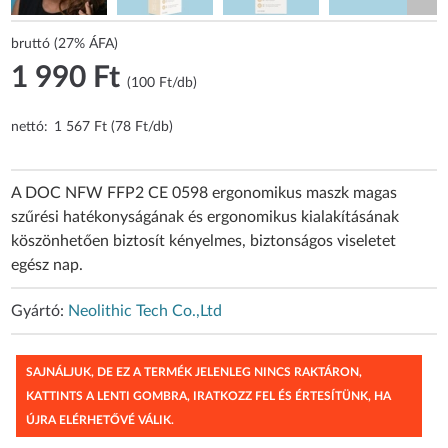
bruttó (27% ÁFA)
1 990 Ft
(100 Ft/db)
nettó:
1 567 Ft (78 Ft/db)
A DOC NFW FFP2 CE 0598 ergonomikus maszk magas
szűrési hatékonyságának és ergonomikus kialakításának
köszönhetően biztosít kényelmes, biztonságos viseletet
egész nap.
Gyártó:
Neolithic Tech Co.,Ltd
SAJNÁLJUK, DE EZ A TERMÉK JELENLEG NINCS RAKTÁRON,
KATTINTS A LENTI GOMBRA, IRATKOZZ FEL ÉS ÉRTESÍTÜNK, HA
ÚJRA ELÉRHETŐVÉ VÁLIK.