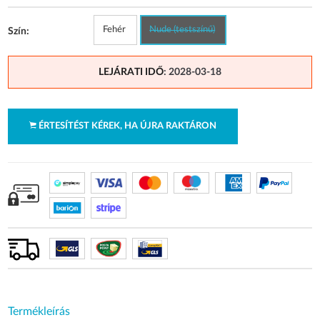
Fehér
Nude (testszínű)
Szín:
LEJÁRATI IDŐ
: 2028-03-18
ÉRTESÍTÉST KÉREK, HA ÚJRA RAKTÁRON
Termékleírás