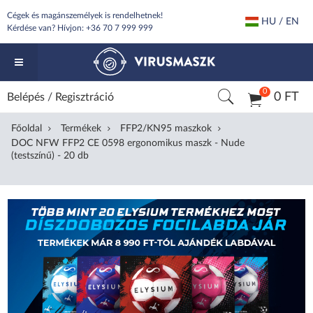
Cégek és magánszemélyek is rendelhetnek!
HU / EN
Kérdése van? Hívjon:
+36 70 7 999 999
0
0 FT
Belépés
/
Regisztráció
Főoldal
Termékek
FFP2/KN95 maszkok
DOC NFW FFP2 CE 0598 ergonomikus maszk - Nude
(testszínű) - 20 db