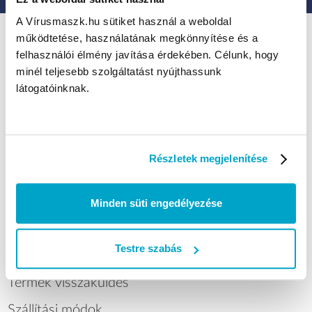
A Vírusmaszk.hu sütiket használ a weboldal
működtetése, használatának megkönnyítése és a
felhasználói élmény javítása érdekében. Célunk, hogy
minél teljesebb szolgáltatást nyújthassunk
Szájmaszkok, FFP2 és FFP3 maszkok, kesztyűk, kézfertőtlenítők,
látogatóinknak.
védőruhák és más védőeszközök raktárról, 1 munkanapos kiszállítás a
Vírusmaszk Webáruházból.
KÉRDÉSED VAN?
Részletek megjelenítése
Fordulj hozzánk bizalommal
+36-70-799-9999
H- P: 8:00-17:00-ig
nagyker@virusmaszk.hu
Minden süti engedélyezése
Testre szabás
HASZNOS LINKEK
Termék visszaküldés
Szállítási módok