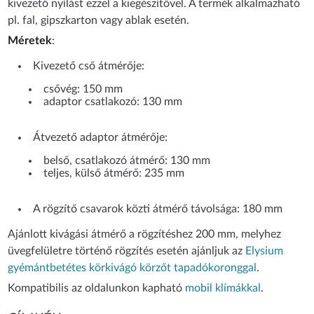
kivezető nyílást ezzel a kiegészítővel. A termék alkalmazható
pl. fal, gipszkarton vagy ablak esetén.
Méretek
:
Kivezető cső átmérője:
csővég: 150 mm
adaptor csatlakozó: 130 mm
Átvezető adaptor átmérője:
belső, csatlakozó átmérő: 130 mm
teljes, külső átmérő: 235 mm
A rögzítő csavarok közti átmérő távolsága: 180 mm
Ajánlott kivágási átmérő a rögzítéshez 200 mm, melyhez
üvegfelületre történő rögzítés esetén ajánljuk az
Elysium
gyémántbetétes körkivágó körzőt tapadókoronggal
.
Kompatibilis az oldalunkon kapható
mobil klímákkal
.