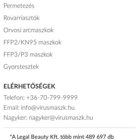
Permetezés
Rovarriasztók
Orvosi arcmaszkok
FFP2/KN95 maszkok
FFP3/P3 maszkok
Gyorstesztek
ELÉRHETŐSÉGEK
Telefon:
+36-70-799-9999
Email:
info@virusmaszk.hu
Nagyker:
nagyker@virusmaszk.hu
*A Legal Beauty Kft. több mint 489 697 db