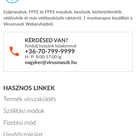
Szájmaszkok, FFP2 és FFP3 maszkok, kesztyűk, kézfertőtlenítők,
védőruhák és más védőeszközök raktárról, 1 munkanapos kiszállítás a
Vírusmaszk Webáruházból.
KÉRDÉSED VAN?
Fordulj hozzánk bizalommal
+36-70-799-9999
H- P: 8:00-17:00-ig
nagyker@virusmaszk.hu
HASZNOS LINKEK
Termék visszaküldés
Szállítási módok
Fizetési mód
Ügyfélszolgálat