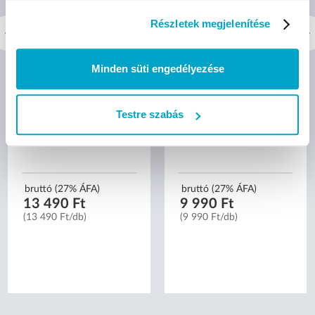
Részletek megjelenítése
Elysium kompresszoros
Elysium E4 felkaros
tigris formájú inhalátor -
vérnyomásmérő
Minden süti engedélyezése
AXD-303
(mandzsetta: 22-42 cm)
Testre szabás
bruttó (27% ÁFA)
bruttó (27% ÁFA)
13 490 Ft
9 990 Ft
(13 490 Ft/db)
(9 990 Ft/db)