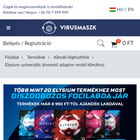
Cégek és magánszemélyek is rendelhetnek!
HU / EN
Kérdése van? Hívjon:
+36 70 7 999 999
0
0 FT
Belépés
/
Regisztráció
Főoldal
Termékek
Klímák/légtisztítók
Elysium univerzális átvezető adaptor mobil klímához