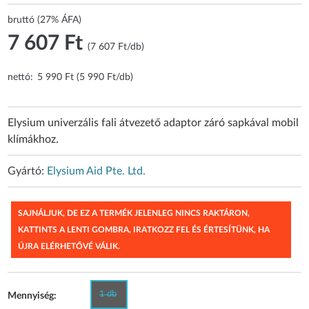
bruttó (27% ÁFA)
7 607 Ft
(7 607 Ft/db)
nettó:
5 990 Ft (5 990 Ft/db)
Elysium univerzális fali átvezető adaptor záró sapkával mobil
klímákhoz.
Gyártó:
Elysium Aid Pte. Ltd.
SAJNÁLJUK, DE EZ A TERMÉK JELENLEG NINCS RAKTÁRON,
KATTINTS A LENTI GOMBRA, IRATKOZZ FEL ÉS ÉRTESÍTÜNK, HA
ÚJRA ELÉRHETŐVÉ VÁLIK.
1 db
Mennyiség: