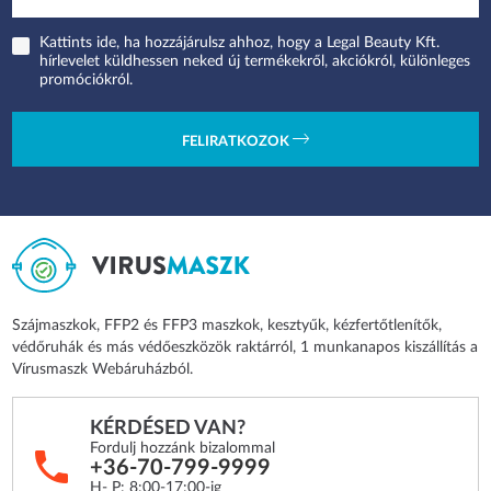
Kattints ide, ha hozzájárulsz ahhoz, hogy a Legal Beauty Kft.
hírlevelet küldhessen neked új termékekről, akciókról, különleges
promóciókról.
FELIRATKOZOK
Szájmaszkok, FFP2 és FFP3 maszkok, kesztyűk, kézfertőtlenítők,
védőruhák és más védőeszközök raktárról, 1 munkanapos kiszállítás a
Vírusmaszk Webáruházból.
KÉRDÉSED VAN?
Fordulj hozzánk bizalommal
+36-70-799-9999
H- P: 8:00-17:00-ig