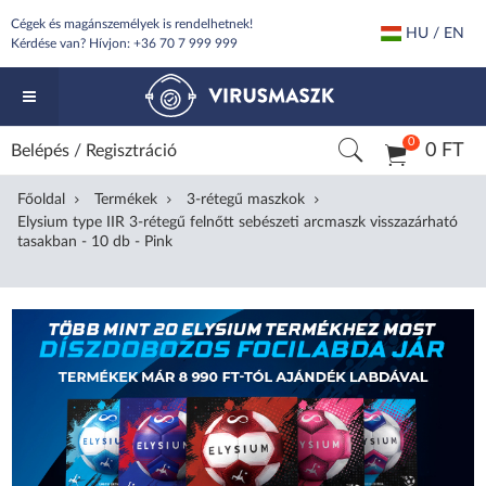
Cégek és magánszemélyek is rendelhetnek!
HU / EN
Kérdése van? Hívjon:
+36 70 7 999 999
0
0 FT
Belépés
/
Regisztráció
Főoldal
Termékek
3-rétegű maszkok
Elysium type IIR 3-rétegű felnőtt sebészeti arcmaszk visszazárható
tasakban - 10 db - Pink