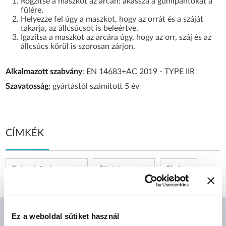
Rögzítse a maszkot az arcán: akassza a gumipántokat a
fülére.
Helyezze fel úgy a maszkot, hogy az orrát és a száját
takarja, az állcsúcsot is beleértve.
Igazítsa a maszkot az arcára úgy, hogy az orr, száj és az
állcsúcs körül is szorosan zárjon.
Alkalmazott szabvány
: EN 14683+AC 2019 - TYPE IIR
Szavatosság
: gyártástól számított 5 év
CÍMKÉK
Egészségügyi arcmaszk
Fülpántos maszk
Elysium
Ez a weboldal sütiket használ