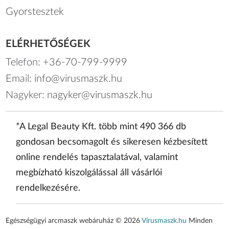
Gyorstesztek
ELÉRHETŐSÉGEK
Telefon:
+36-70-799-9999
Email:
info@virusmaszk.hu
Nagyker:
nagyker@virusmaszk.hu
*A Legal Beauty Kft. több mint 490 366 db
gondosan becsomagolt és sikeresen kézbesített
online rendelés tapasztalatával, valamint
megbízható kiszolgálással áll vásárlói
rendelkezésére.
Egészségügyi arcmaszk webáruház © 2026
Vírusmaszk.hu
Minden