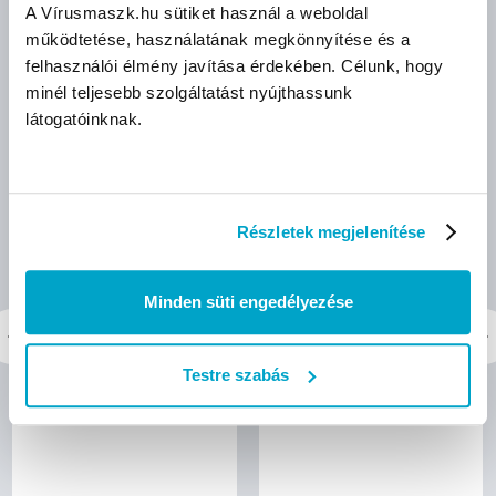
AJÁNLOTT TERMÉKEK
A Vírusmaszk.hu sütiket használ a weboldal
működtetése, használatának megkönnyítése és a
felhasználói élmény javítása érdekében. Célunk, hogy
minél teljesebb szolgáltatást nyújthassunk
látogatóinknak.
Részletek megjelenítése
Minden süti engedélyezése
Elysium ultrahangos
Elysium E2 felkaros
Testre szabás
MESH inhalátor beépített
vérnyomásmérő
akkumulátorral - 1 készlet
(mandzsetta: 22-42 cm)