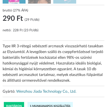
bruttó (27% ÁFA)
290 Ft
(29 Ft/db)
nettó:
228 Ft (23 Ft/db)
Type IIR 3-rétegű sebészeti arcmaszk visszazárható tasakban
az Elysiumtól. A levegőben szálló és cseppfertőzéssel terjedő
bakteriális fertőzések kockázatai ellen 98%-os szűrési
hatékonysággal nyújt védelmet. Használata ideális biológiai,
kémiai és higiéniai környezetben egyaránt. A tasak 10 db
sebészeti arcmaszkot tartalmaz, melyek elasztikus fülpánttal
és állítható orrmerevítővel rendelkeznek.
Gyártó:
Wenzhou Jiada Technology Co., Ltd.
RAKTÁRON
1 MUNKANAPOS KISZÁLLÍTÁS