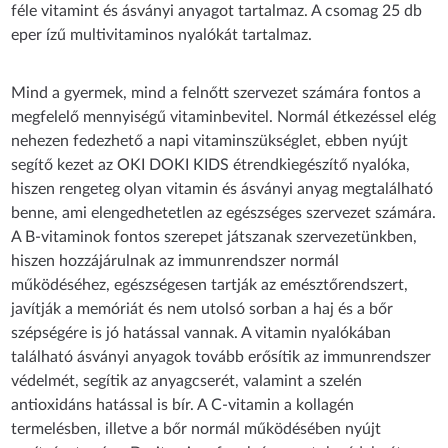
féle vitamint és ásványi anyagot tartalmaz. A csomag 25 db
eper ízű multivitaminos nyalókát tartalmaz.
Mind a gyermek, mind a felnőtt szervezet számára fontos a
megfelelő mennyiségű vitaminbevitel. Normál étkezéssel elég
nehezen fedezhető a napi vitaminszükséglet, ebben nyújt
segítő kezet az OKI DOKI KIDS étrendkiegészítő nyalóka,
hiszen rengeteg olyan vitamin és ásványi anyag megtalálható
benne, ami elengedhetetlen az egészséges szervezet számára.
A B-vitaminok fontos szerepet játszanak szervezetünkben,
hiszen hozzájárulnak az immunrendszer normál
működéséhez, egészségesen tartják az emésztőrendszert,
javítják a memóriát és nem utolsó sorban a haj és a bőr
szépségére is jó hatással vannak. A vitamin nyalókában
található ásványi anyagok tovább erősítik az immunrendszer
védelmét, segítik az anyagcserét, valamint a szelén
antioxidáns hatással is bír. A C-vitamin a kollagén
termelésben, illetve a bőr normál működésében nyújt