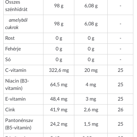
Összes
98 g
6,08 g
-
szénhidrát
amelyből
98 g
6,08 g
-
cukrok
Rost
0 g
0 g
-
Fehérje
0 g
0 g
-
Só
0 g
0 g
-
C-vitamin
322,6 mg
20 mg
25
Niacin (B3-
64,5 mg
4 mg
25
vitamin)
E-vitamin
48,4 mg
3 mg
25
Cink
41,9 mg
2,6 mg
26
Pantonénsav
24,2 mg
1,5 mg
25
(B5-vitamin)