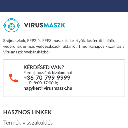
Szájmaszkok, FFP2 és FFP3 maszkok, kesztyűk, kézfertőtlenítők,
védőruhák és más védőeszközök raktárról, 1 munkanapos kiszállítás a
Vírusmaszk Webáruházból.
KÉRDÉSED VAN?
Fordulj hozzánk bizalommal
+36-70-799-9999
H- P: 8:00-17:00-ig
nagyker@virusmaszk.hu
HASZNOS LINKEK
Termék visszaküldés