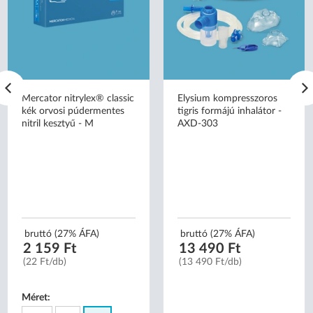
Mercator nitrylex® classic
Elysium kompresszoros
kék orvosi púdermentes
tigris formájú inhalátor -
nitril kesztyű - M
AXD-303
bruttó (27% ÁFA)
bruttó (27% ÁFA)
2 159 Ft
13 490 Ft
(22 Ft/db)
(13 490 Ft/db)
Méret: