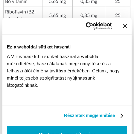
B6 vitamin
5,65 mg
0,35 mg
25
Riboflavin (B2-
5,65 mg
0,35 mg
25
vitamin)
Tiamin (B1-
4,5 mg
0,28 mg
25
vitamin)
Ez a weboldal sütiket használ
A-vitamin
1935,5 µg
120 μg
15
A Vírusmaszk.hu sütiket használ a weboldal
Folsav (B9-
806,6 µg
50 μg
25
működtetése, használatának megkönnyítése és a
vitamin)
felhasználói élmény javítása érdekében. Célunk, hogy
Szelén
325,8 µg
20,2 μg
37
minél teljesebb szolgáltatást nyújthassunk
látogatóinknak.
Biotin (B7-
201,6 µg
12,5 μg
25
vitamin)
Króm
96,8 µg
6 μg
15
D-vitamin
82,3 µg
5,1 μg
102
Részletek megjelenítése
B12-vitamin
10,2 µg
0,63 μg
25
*NRV: Vitaminok és ásványi anyagok napi beviteli