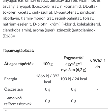
anyagok (citromsav (E330), almasav (E296)), vitaminok és
ásványi anyagok (L-aszkorbinsav, nikotinamid, DL-alfa-
tokoferil-acetát, cink-szulfát, D-pantotenát, piridoxin,
riboflavin, tiamin-mononitrát, retinil-palmitát, folsav,
nátrium-szelenit, D-biotin, króm(III)-klorid, kolekalciferol,
cianokobalamin), aroma (eper), színezék (antocianinok
(E163))
Tápanyagtáblázat:
Fogyasztási
NRV%* 1
Átlagos tápérték
100 g
egység=1
db
nyalóka (6,2 g)
1666 kj / 392
Energia
103 kj / 24 kcal
-
kcal
Összes zsír
0 g
0 g
-
amelyből
0 g
0 g
-
telített zsírsavak