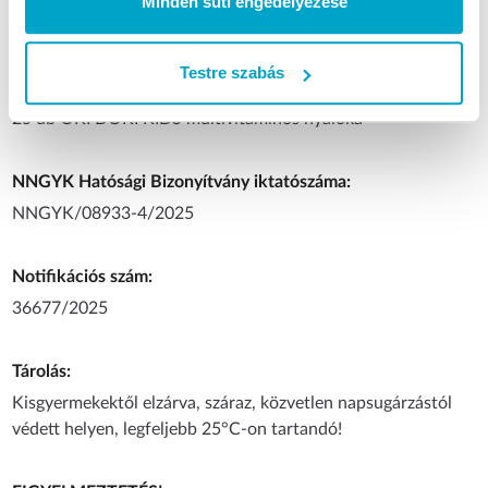
Minden süti engedélyezése
referenciaérték %-a felnőttek számára.
Testre szabás
Kiszerelés:
25 db OKI DOKI KIDS multivitaminos nyalóka
NNGYK Hatósági Bizonyítvány iktatószáma:
NNGYK/08933-4/2025
Notifikációs szám:
36677/2025
Tárolás:
Kisgyermekektől elzárva, száraz, közvetlen napsugárzástól
védett helyen, legfeljebb 25°C-on tartandó!