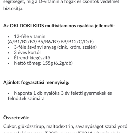
segítséget, míg a D-vitamin a fogak és csontok védelmét
biztosítja.
Az OKI DOKI KIDS multivitaminos nyalóka jellemzői:
12-féle vitamin
(A/B1/B2/B3/B5/B6/B7/B9/B12/C/D/E)
3-féle ásványi anyag (cink, króm, szelén)
3 éves kortól
Étrend-kiegészítő
Nettó tömeg: 155g (6,2g/db)
Ajánlott fogyasztási mennyiség:
Naponta 1 db nyalóka 3 év feletti gyermekek és
felnőttek számára
Összetevők:
Cukor, glükózszirup, maltodextrin, savanyúságot szabályozó