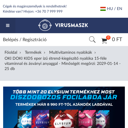
Cégek és magánszemélyek is rendelhetnek!
HU / EN
Kérdése van? Hívjon:
+36 70 7 999 999
0
0 FT
Belépés
/
Regisztráció
Főoldal
Termékek
Multivitaminos nyalókák
OKI DOKI KIDS eper ízű étrend-kiegészítő nyalóka 15-féle
vitaminnal és ásványi anyaggal - Minőségét megőrzi: 2029-01-14 -
25 db