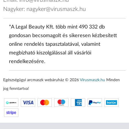
Email:
info@virusmaszk.hu
Nagyker:
nagyker@virusmaszk.hu
*A Legal Beauty Kft. több mint 490 332 db
gondosan becsomagolt és sikeresen kézbesített
online rendelés tapasztalatával, valamint
megbízható kiszolgálással áll vásárlói
rendelkezésére.
Egészségügyi arcmaszk webáruház © 2026
Vírusmaszk.hu
Minden
jog fenntartva!