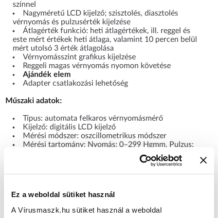
színnel
Nagyméretű LCD kijelző; szisztolés, diasztolés
vérnyomás és pulzusérték kijelzése
Átlagérték funkció: heti átlagértékek, ill. reggel és
este mért értékek heti átlaga, valamint 10 percen belül
mért utolsó 3 érték átlagolása
Vérnyomásszint grafikus kijelzése
Reggeli magas vérnyomás nyomon követése
Ajándék elem
Adapter csatlakozási lehetőség
Műszaki adatok:
Típus: automata felkaros vérnyomásmérő
Kijelző: digitális LCD kijelző
Mérési módszer: oszcillometrikus módszer
Mérési tartomány: Nyomás: 0–299 Hgmm, Pulzus:
40–180 szívverés/perc
Pontosság: Nyomás: ±3Hgmm, Pulzus: ±5% a kijelzett
értéktől
Felfújás: Automatikus, elektromos pumpával
Leeresztés: Automata nyomásleeresztő szelep
Ez a weboldal sütiket használ
Memória: 60 mérés eredmény dátummal és idővel
mindkét felhasználónak
A Vírusmaszk.hu sütiket használ a weboldal
Tápellátás: 6 V egyenáram, 4 W