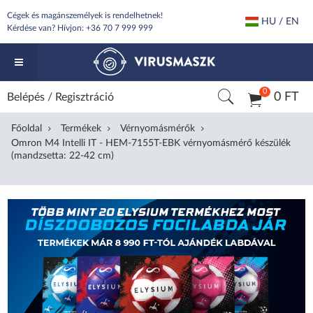
Cégek és magánszemélyek is rendelhetnek!
HU / EN
Kérdése van? Hívjon:
+36 70 7 999 999
0
0 FT
Belépés
/
Regisztráció
Főoldal
Termékek
Vérnyomásmérők
Omron M4 Intelli IT - HEM-7155T-EBK vérnyomásmérő készülék
(mandzsetta: 22-42 cm)