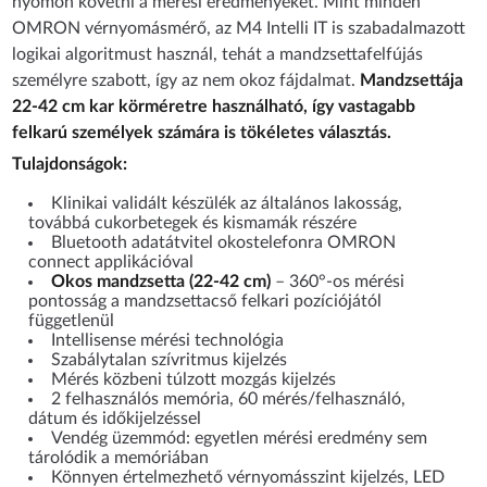
nyomon követni a mérési eredményeket. Mint minden
OMRON vérnyomásmérő, az M4 Intelli IT is szabadalmazott
logikai algoritmust használ, tehát a mandzsettafelfújás
személyre szabott, így az nem okoz fájdalmat.
Mandzsettája
22-42 cm kar körméretre használható, így vastagabb
felkarú személyek számára is tökéletes választás.
Tulajdonságok:
Klinikai validált készülék az általános lakosság,
továbbá cukorbetegek és kismamák részére
Bluetooth adatátvitel okostelefonra OMRON
connect applikációval
Okos mandzsetta (22-42 cm)
– 360°-os mérési
pontosság a mandzsettacső felkari pozíciójától
függetlenül
Intellisense mérési technológia
Szabálytalan szívritmus kijelzés
Mérés közbeni túlzott mozgás kijelzés
2 felhasználós memória, 60 mérés/felhasználó,
dátum és időkijelzéssel
Vendég üzemmód: egyetlen mérési eredmény sem
tárolódik a memóriában
Könnyen értelmezhető vérnyomásszint kijelzés, LED