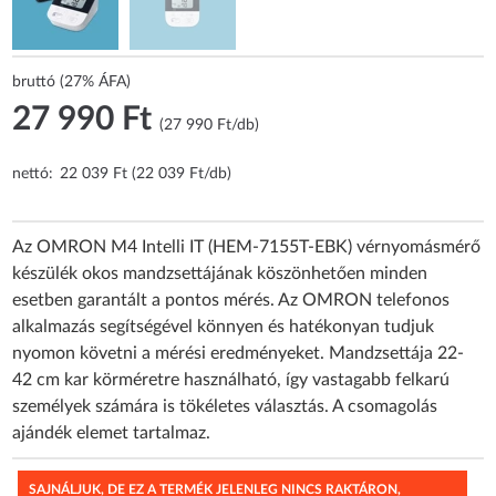
bruttó (27% ÁFA)
27 990 Ft
(27 990 Ft/db)
nettó:
22 039 Ft (22 039 Ft/db)
Az OMRON M4 Intelli IT (HEM-7155T-EBK) vérnyomásmérő
készülék okos mandzsettájának köszönhetően minden
esetben garantált a pontos mérés. Az OMRON telefonos
alkalmazás segítségével könnyen és hatékonyan tudjuk
nyomon követni a mérési eredményeket. Mandzsettája 22-
42 cm kar körméretre használható, így vastagabb felkarú
személyek számára is tökéletes választás. A csomagolás
ajándék elemet tartalmaz.
SAJNÁLJUK, DE EZ A TERMÉK JELENLEG NINCS RAKTÁRON,