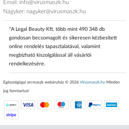
Email:
info@virusmaszk.hu
Nagyker:
nagyker@virusmaszk.hu
*A Legal Beauty Kft. több mint 490 348 db
gondosan becsomagolt és sikeresen kézbesített
online rendelés tapasztalatával, valamint
megbízható kiszolgálással áll vásárlói
rendelkezésére.
Egészségügyi arcmaszk webáruház © 2026
Vírusmaszk.hu
Minden
jog fenntartva!