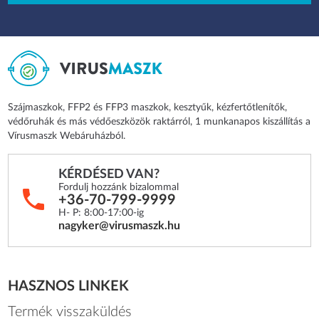
Szájmaszkok, FFP2 és FFP3 maszkok, kesztyűk, kézfertőtlenítők,
védőruhák és más védőeszközök raktárról, 1 munkanapos kiszállítás a
Vírusmaszk Webáruházból.
KÉRDÉSED VAN?
Fordulj hozzánk bizalommal
+36-70-799-9999
H- P: 8:00-17:00-ig
nagyker@virusmaszk.hu
HASZNOS LINKEK
Termék visszaküldés