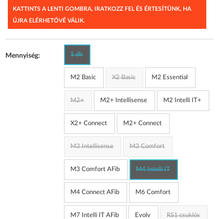
KATTINTS A LENTI GOMBRA, IRATKOZZ FEL ÉS ÉRTESÍTÜNK, HA
ÚJRA ELÉRHETŐVÉ VÁLIK.
1 db
Mennyiség:
M2 Basic
X2 Basic
M2 Essential
M2+
M2+ Intellisense
M2 Intelli IT+
X2+ Connect
M2+ Connect
M3 Intellisense
M3 Comfort
M3 Comfort AFib
M4 Intelli IT
M4 Connect AFib
M6 Comfort
M7 Intelli IT AFib
Evolv
RS1 csuklós