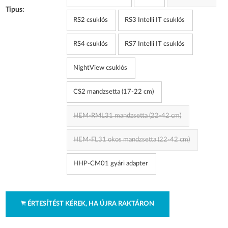
Típus:
RS2 csuklós
RS3 Intelli IT csuklós
RS4 csuklós
RS7 Intelli IT csuklós
NightView csuklós
CS2 mandzsetta (17-22 cm)
HEM-RML31 mandzsetta (22-42 cm)
HEM-FL31 okos mandzsetta (22-42 cm)
HHP-CM01 gyári adapter
ÉRTESÍTÉST KÉREK, HA ÚJRA RAKTÁRON