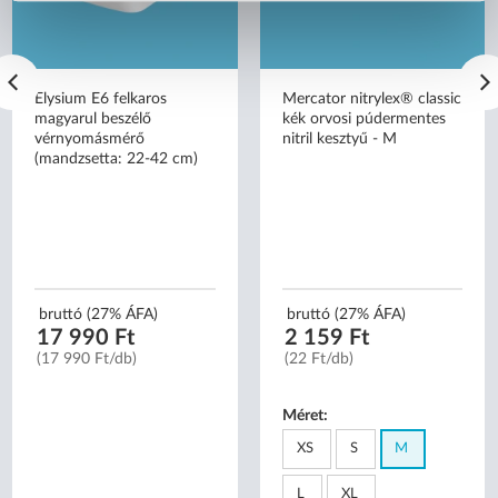
Elysium E6 felkaros
Mercator nitrylex® classic
magyarul beszélő
kék orvosi púdermentes
vérnyomásmérő
nitril kesztyű - M
(mandzsetta: 22-42 cm)
bruttó (27% ÁFA)
bruttó (27% ÁFA)
17 990 Ft
2 159 Ft
(17 990 Ft/db)
(22 Ft/db)
Méret:
XS
S
M
L
XL