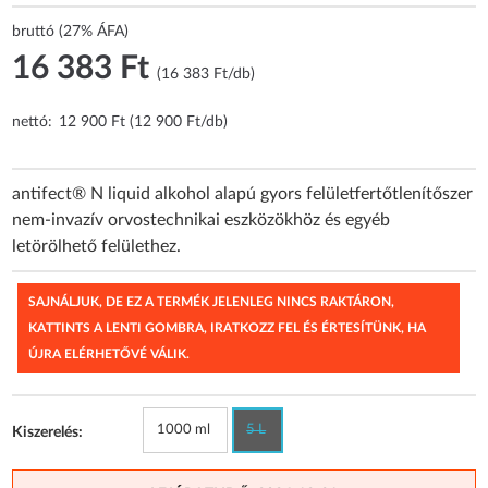
bruttó (27% ÁFA)
16 383 Ft
(16 383 Ft/db)
nettó:
12 900 Ft (12 900 Ft/db)
antifect® N liquid alkohol alapú gyors felületfertőtlenítőszer
nem-invazív orvostechnikai eszközökhöz és egyéb
letörölhető felülethez.
SAJNÁLJUK, DE EZ A TERMÉK JELENLEG NINCS RAKTÁRON,
KATTINTS A LENTI GOMBRA, IRATKOZZ FEL ÉS ÉRTESÍTÜNK, HA
ÚJRA ELÉRHETŐVÉ VÁLIK.
1000 ml
5 L
Kiszerelés: