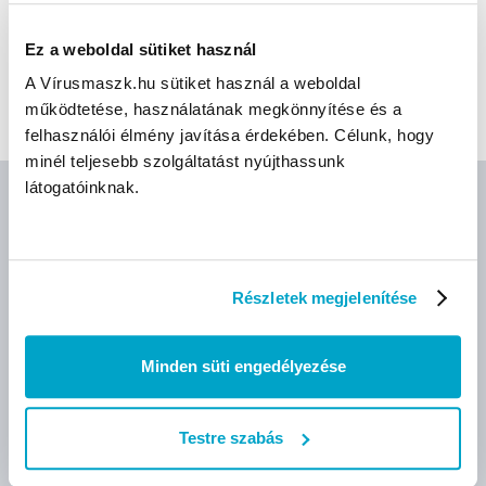
CÍMKÉK
Ez a weboldal sütiket használ
A Vírusmaszk.hu sütiket használ a weboldal
Felületfertőtlenítő szer
Alkoholos fertőtlenítő
Schülke
működtetése, használatának megkönnyítése és a
felhasználói élmény javítása érdekében. Célunk, hogy
minél teljesebb szolgáltatást nyújthassunk
látogatóinknak.
AJÁNLOTT TERMÉKEK
Részletek megjelenítése
Minden süti engedélyezése
Testre szabás