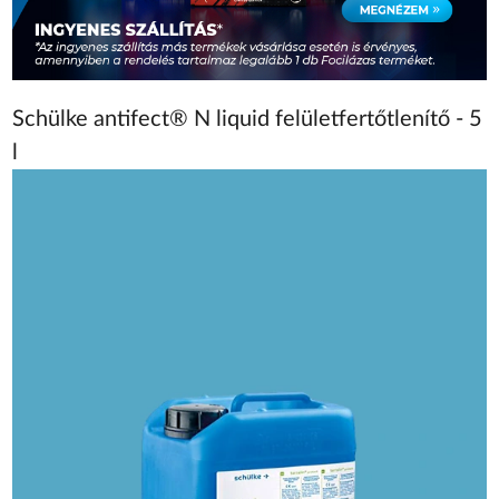
Schülke antifect® N liquid felületfertőtlenítő - 5
l