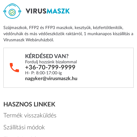
Szájmaszkok, FFP2 és FFP3 maszkok, kesztyűk, kézfertőtlenítők,
védőruhák és más védőeszközök raktárról, 1 munkanapos kiszállítás a
Vírusmaszk Webáruházból.
KÉRDÉSED VAN?
Fordulj hozzánk bizalommal
+36-70-799-9999
H- P: 8:00-17:00-ig
nagyker@virusmaszk.hu
HASZNOS LINKEK
Termék visszaküldés
Szállítási módok