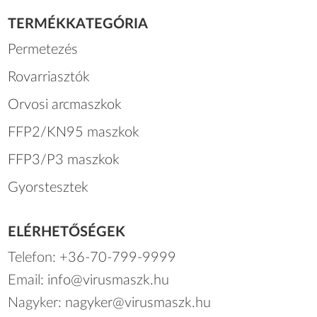
TERMÉKKATEGÓRIA
Permetezés
Rovarriasztók
Orvosi arcmaszkok
FFP2/KN95 maszkok
FFP3/P3 maszkok
Gyorstesztek
ELÉRHETŐSÉGEK
Telefon:
+36-70-799-9999
Email:
info@virusmaszk.hu
Nagyker:
nagyker@virusmaszk.hu