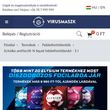
Cégek és magánszemélyek is rendelhetnek!
HU / EN
Kérdése van? Hívjon:
+36 70 7 999 999
0
0 FT
Belépés
/
Regisztráció
Főoldal
Termékek
Felületfertőtlenítők
Schülke antifect® N liquid felületfertőtlenítő - 5 l