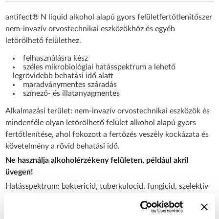
antifect® N liquid alkohol alapú gyors felületfertőtlenítőszer
nem-invazív orvostechnikai eszközökhöz és egyéb
letörölhető felülethez.
felhasználásra kész
széles mikrobiológiai hatásspektrum a lehető
legrövidebb behatási idő alatt
maradványmentes száradás
színező- és illatanyagmentes
Alkalmazási terület: nem-invazív orvostechnikai eszközök és
mindenféle olyan letörölhető felület alkohol alapú gyors
fertőtlenítése, ahol fokozott a fertőzés veszély kockázata és
követelmény a rövid behatási idő.
Ne használja alkoholérzékeny felületen, például akril
üvegen!
Hatásspektrum: baktericid, tuberkulocid, fungicid, szelektív
virucid.