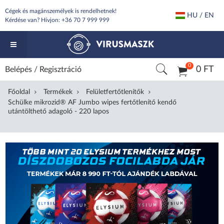
Cégek és magánszemélyek is rendelhetnek!
HU / EN
Kérdése van? Hívjon:
+36 70 7 999 999
0
0 FT
Belépés
/
Regisztráció
Főoldal
Termékek
Felületfertőtlenítők
Schülke mikrozid® AF Jumbo wipes fertőtlenítő kendő
utántölthető adagoló - 220 lapos