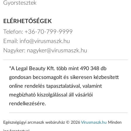
Gyorstesztek
ELÉRHETŐSÉGEK
Telefon:
+36-70-799-9999
Email:
info@virusmaszk.hu
Nagyker:
nagyker@virusmaszk.hu
*A Legal Beauty Kft. több mint 490 348 db
gondosan becsomagolt és sikeresen kézbesített
online rendelés tapasztalatával, valamint
megbízható kiszolgálással áll vásárlói
rendelkezésére.
Egészségügyi arcmaszk webáruház © 2026
Vírusmaszk.hu
Minden