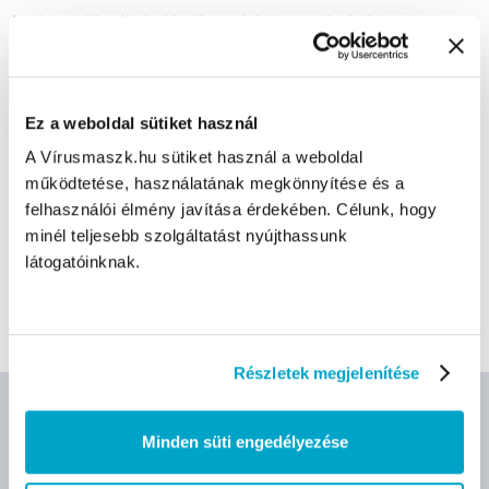
Ne használja alkoholérzékeny felületen, pl. akril üvegen.
Hatásspektrum
: baktericid, tuberkulocid, fungicid, szelektív
virucid.
Behatási idő
: 5 perc
Ez a weboldal sütiket használ
A Vírusmaszk.hu sütiket használ a weboldal
CÍMKÉK
működtetése, használatának megkönnyítése és a
felhasználói élmény javítása érdekében. Célunk, hogy
minél teljesebb szolgáltatást nyújthassunk
Fertőtlenítő kendő
Alkoholos fertőtlenítő
mikrozid®
látogatóinknak.
Schülke
Részletek megjelenítése
AJÁNLOTT TERMÉKEK
Minden süti engedélyezése