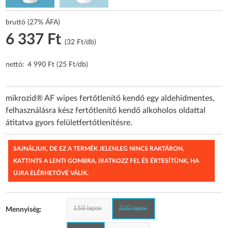
bruttó (27% ÁFA)
6 337 Ft
(32 Ft/db)
nettó:
4 990 Ft (25 Ft/db)
mikrozid® AF wipes fertőtlenítő kendő egy aldehidmentes,
felhasználásra kész fertőtlenítő kendő alkoholos oldattal
átitatva gyors felületfertőtlenítésre.
SAJNÁLJUK, DE EZ A TERMÉK JELENLEG NINCS RAKTÁRON,
KATTINTS A LENTI GOMBRA, IRATKOZZ FEL ÉS ÉRTESÍTÜNK, HA
ÚJRA ELÉRHETŐVÉ VÁLIK.
150 lapos
220 lapos
Mennyiség: