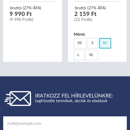
bruttó (27% ÁFA)
bruttó (27% ÁFA)
9 990 Ft
2 159 Ft
(9 990 Ft/db)
(22 Ft/db)
Méret:
XS
S
M
L
XL
IRATKOZZ FEL HÍRLEVELÜNKRE:
Legfrissebb termékek, akciók és eladások