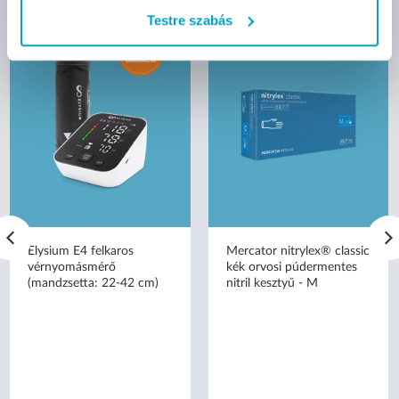
Testre szabás
Elysium E4 felkaros
Mercator nitrylex® classic
vérnyomásmérő
kék orvosi púdermentes
(mandzsetta: 22-42 cm)
nitril kesztyű - M