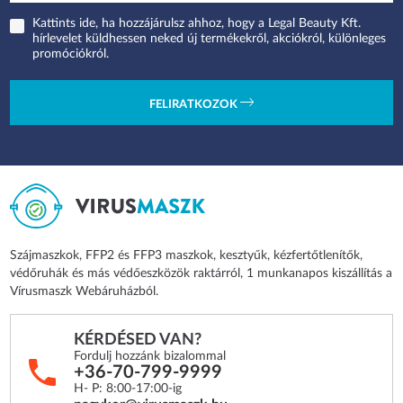
Kattints ide, ha hozzájárulsz ahhoz, hogy a Legal Beauty Kft.
hírlevelet küldhessen neked új termékekről, akciókról, különleges
promóciókról.
FELIRATKOZOK
Szájmaszkok, FFP2 és FFP3 maszkok, kesztyűk, kézfertőtlenítők,
védőruhák és más védőeszközök raktárról, 1 munkanapos kiszállítás a
Vírusmaszk Webáruházból.
KÉRDÉSED VAN?
Fordulj hozzánk bizalommal
+36-70-799-9999
H- P: 8:00-17:00-ig