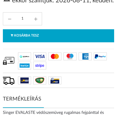
ekkor szállítjuk:
2026-08-11
,
kedden
.
KOSÁRBA TESZ
TERMÉKLEÍRÁS
Singer EVALASTE védőszemüveg rugalmas fejpánttal és