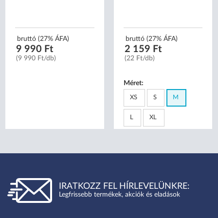
bruttó (27% ÁFA)
bruttó (27% ÁFA)
9 990 Ft
2 159 Ft
(9 990 Ft/db)
(22 Ft/db)
Méret:
XS
S
M
L
XL
IRATKOZZ FEL HÍRLEVELÜNKRE:
Legfrissebb termékek, akciók és eladások