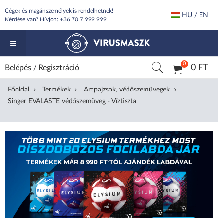
Cégek és magánszemélyek is rendelhetnek!
HU / EN
Kérdése van? Hívjon:
+36 70 7 999 999
0
0 FT
Belépés
/
Regisztráció
Főoldal
Termékek
Arcpajzsok, védőszemüvegek
Singer EVALASTE védőszemüveg - Víztiszta