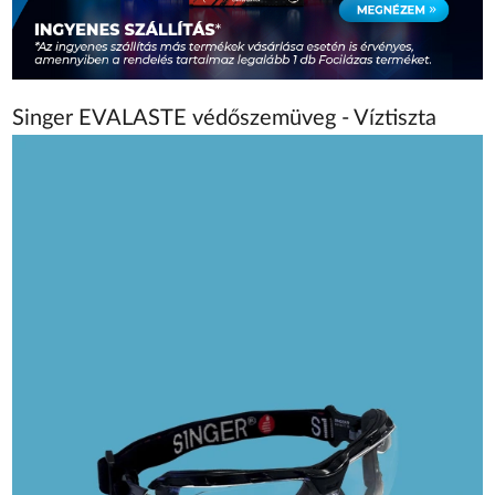
Singer EVALASTE védőszemüveg - Víztiszta