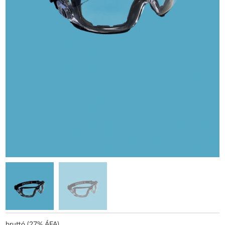
bruttó (27% ÁFA)