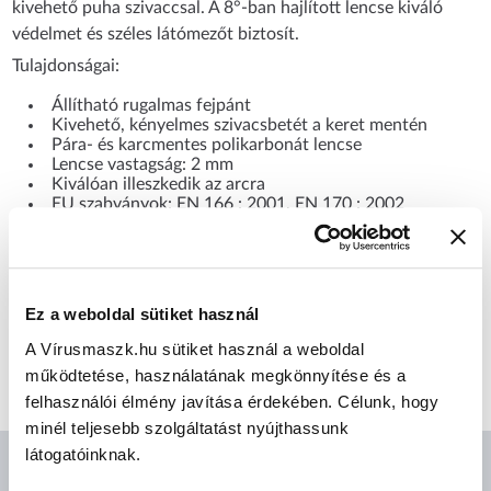
kivehető puha szivaccsal. A 8°-ban hajlított lencse kiváló
védelmet és széles látómezőt biztosít.
Tulajdonságai:
Állítható rugalmas fejpánt
Kivehető, kényelmes szivacsbetét a keret mentén
Pára- és karcmentes polikarbonát lencse
Lencse vastagság: 2 mm
Kiválóan illeszkedik az arcra
EU szabványok: EN 166 : 2001, EN 170 : 2002
CÍMKÉK
Ez a weboldal sütiket használ
A Vírusmaszk.hu sütiket használ a weboldal
Munkavédelmi szemüveg
Singer
működtetése, használatának megkönnyítése és a
felhasználói élmény javítása érdekében. Célunk, hogy
minél teljesebb szolgáltatást nyújthassunk
látogatóinknak.