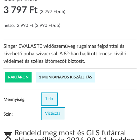
3 797 Ft
(3 797 Ft/db)
nettó:
2 990 Ft (2 990 Ft/db)
Singer EVALASTE védőszemüveg rugalmas fejpánttal és
kivehető puha szivaccsal. A 8°-ban hajlított lencse kiváló
védelmet és széles látómezőt biztosít.
RAKTÁRON
1 MUNKANAPOS KISZÁLLÍTÁS
1 db
Mennyiség:
Víztiszta
Szín:
Rendeld meg most és GLS futárral