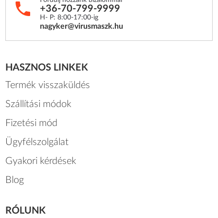
Fordulj hozzánk bizalommal
+36-70-799-9999
H- P: 8:00-17:00-ig
nagyker@virusmaszk.hu
HASZNOS LINKEK
Termék visszaküldés
Szállítási módok
Fizetési mód
Ügyfélszolgálat
Gyakori kérdések
Blog
RÓLUNK