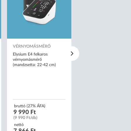
VÉRNYOMÁSMÉRŐ
NITRIL KESZTYŰ
Elysium E4 felkaros
Mercator nitrylex® classic
vérnyomásmérő
kék orvosi púdermentes nit
(mandzsetta: 22-42 cm)
kesztyű - M
bruttó (27% ÁFA)
bruttó (27% ÁFA)
9 990 Ft
2 159 Ft
(9 990 Ft/db)
(22 Ft/db)
nettó
nettó
7 866 Ft
1 700 Ft