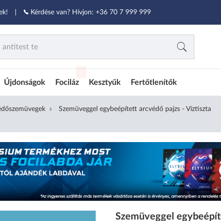
ek!
|
Kérdése van? Hívjon:
+36 70 7 999 999
ÚJ
Újdonságok
Fociláz
Kesztyűk
Fertőtlenítők
védőszemüvegek
Szemüveggel egybeépített arcvédő pajzs - Víztiszta
Szemüveggel egybeépítet