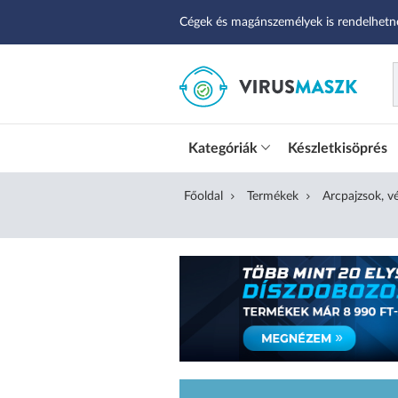
Cégek és magánszemélyek is rendelhetn
Kategóriák
Készletkisöprés
Főoldal
Termékek
Arcpajzsok, 