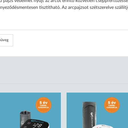
 pajzs védelmet nyújt az arcot érintő közvetlen cseppfertőzéss
nnyeződésmentesen tisztítható. Az arcpajzsot szétszerelve szállítj
müveg