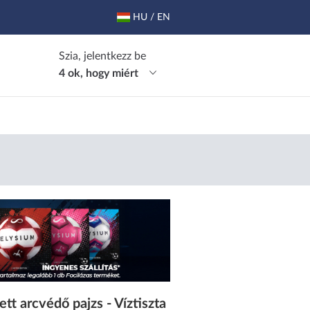
HU / EN
Szia, jelentkezz be
4 ok, hogy miért
t arcvédő pajzs - Víztiszta