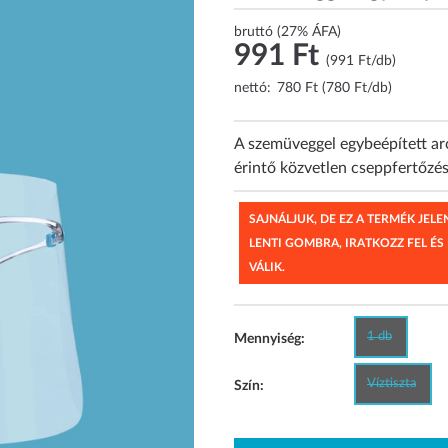
bruttó (27% ÁFA)
991 Ft
(991 Ft/db)
nettó:
780 Ft (780 Ft/db)
A szemüveggel egybeépített ar
érintő közvetlen cseppfertőzé
SAJNÁLJUK, DE EZ A TERMÉK JEL
LENTI GOMBRA, IRATKOZZ FEL ÉS
VÁLIK.
1 db
Mennyiség:
Víztiszta
Szín: