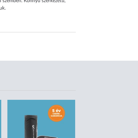
el szemben. Könnyű szerkezetű,
uk.