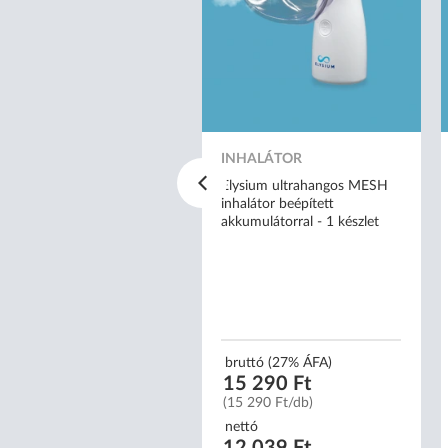
HALÁTOR
ysium kompresszoros tigris
INHALÁTOR
rmájú inhalátor - AXD-303
Elysium ultrahangos MESH
inhalátor beépített
akkumulátorral - 1 készlet
uttó (27% ÁFA)
3 490 Ft
3 490 Ft/db)
bruttó (27% ÁFA)
15 290 Ft
ttó
(15 290 Ft/db)
0 622 Ft
0 622 Ft/db)
nettó
12 039 Ft