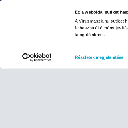
Ez a weboldal sütiket has
A Vírusmaszk.hu sütiket 
felhasználói élmény javítá
látogatóinknak.
Szájmaszkok, FFP2 és FFP3
maszkok, kesztyűk, kézfertőtlenítők,
Részletek megjelenítése
védőruhák és más védőeszközök
raktárról, 1 munkanapos kiszállítás
a Vírusmaszk Webáruházból.
KÉRDÉSED VAN?
Fordulj hozzánk bizalommal
+36-70-799-9999
H- P: 8:00-17:00-ig
nagyker@virusmaszk.hu