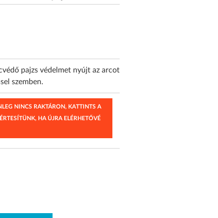
cvédő pajzs védelmet nyújt az arcot
ssel szemben.
ENLEG NINCS RAKTÁRON, KATTINTS A
 ÉRTESÍTÜNK, HA ÚJRA ELÉRHETŐVÉ