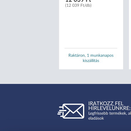
(12 039 Ft/db)
Raktáron, 1 munkanapos
Raktáron, 1 munkanapos
kiszállítás
kiszállítás
IRATKOZZ FEL
HÍRLEVELÜNKRE:
Legfrissebb termékek, a
eladások