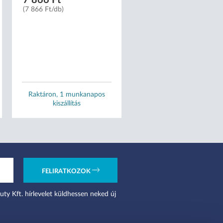
(7 866 Ft/db)
(17 Ft/db)
Méret:
XS
S
M
L
XL
Raktáron, 1 munkanapos
Raktáron, 1 munkanapo
kiszállítás
kiszállítás
FELIRATKOZOK
uty Kft. hírlevelet küldhessen neked új