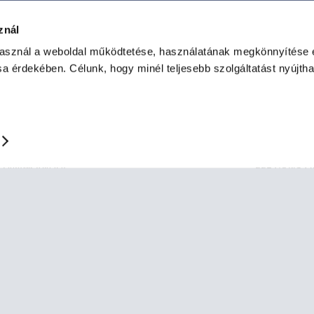
znál
használ a weboldal működtetése, használatának megkönnyítése 
sa érdekében. Célunk, hogy minél teljesebb szolgáltatást nyújth
HASZNOS LINKEK
RÓLUNK
TERMÉKKA
Termék visszaküldés
Karrier
Permetezés
Szállítási módok
Impresszum
Rovarriasztók
Fizetési mód
Általános Szerződési
Orvosi arcma
Feltételek
Ügyfélszolgálat
FFP2/KN95 
Cookie szabályzat
Gyakori kérdések
FFP3/P3 mas
Adatkezelési
Blog
Gyorstesztek
tájékoztató
Elállás a termék
vásárlásától