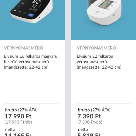
VÉRNYOMÁSMÉRŐ
VÉRNYOMÁSMÉRŐ
Elysium E6 felkaros magyarul
Elysium E2 felkaros
beszélő vérnyomásmérő
vérnyomásmérő
(mandzsetta: 22-42 cm)
(mandzsetta: 22-42 cm)
bruttó (27% ÁFA)
bruttó (27% ÁFA)
17 990 Ft
7 390 Ft
(17 990 Ft/db)
(7 390 Ft/db)
nettó
nettó
14 165 Ft
5 819 Ft