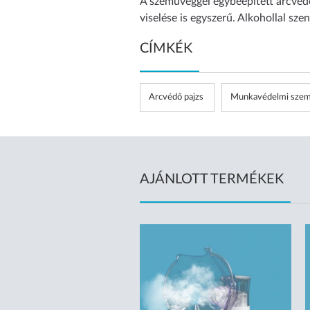
A szemüveggel egybeépített arcvédő
viselése is egyszerű. Alkohollal sze
CÍMKÉK
Arcvédő pajzs
Munkavédelmi sze
AJÁNLOTT TERMÉKEK