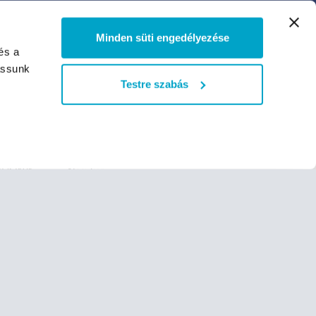
Minden süti engedélyezése
és a
assunk
TEGÓRIA
ELÉRHETŐSÉGEK
Testre szabás
Telefon:
+36-70-799-
9999
Email:
szkok
info@virusmaszk.hu
maszkok
Nagyker:
nagyker@virusmaszk.hu
zkok