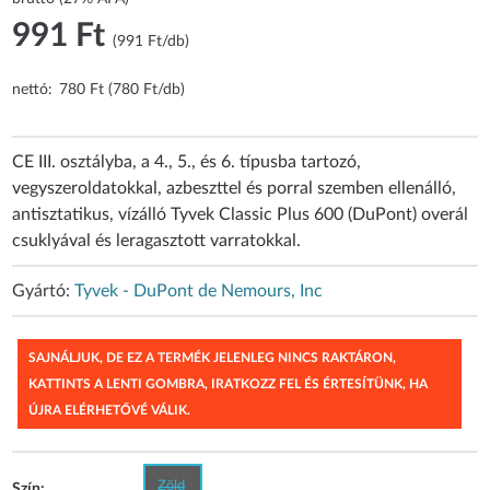
991 Ft
(991 Ft/db)
nettó:
780 Ft (780 Ft/db)
CE III. osztályba, a 4., 5., és 6. típusba tartozó,
vegyszeroldatokkal, azbeszttel és porral szemben ellenálló,
antisztatikus, vízálló Tyvek Classic Plus 600 (DuPont) overál
csuklyával és leragasztott varratokkal.
Gyártó:
Tyvek - DuPont de Nemours, Inc
SAJNÁLJUK, DE EZ A TERMÉK JELENLEG NINCS RAKTÁRON,
KATTINTS A LENTI GOMBRA, IRATKOZZ FEL ÉS ÉRTESÍTÜNK, HA
ÚJRA ELÉRHETŐVÉ VÁLIK.
Zöld
Szín: