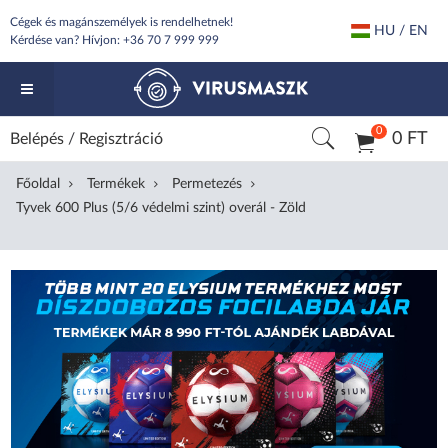
Cégek és magánszemélyek is rendelhetnek!
HU / EN
Kérdése van? Hívjon:
+36 70 7 999 999
0
0 FT
Belépés
/
Regisztráció
Főoldal
Termékek
Permetezés
Tyvek 600 Plus (5/6 védelmi szint) overál - Zöld