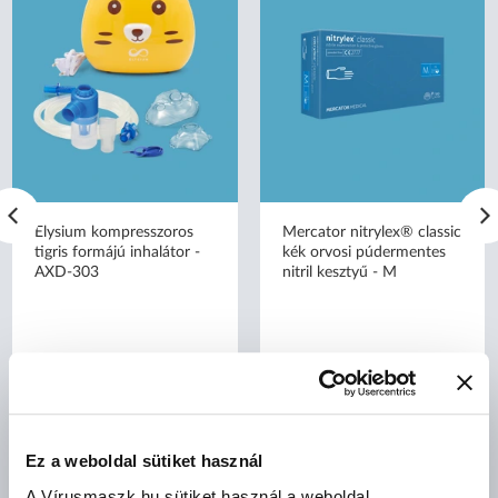
Elysium kompresszoros
Mercator nitrylex® classic
tigris formájú inhalátor -
kék orvosi púdermentes
AXD-303
nitril kesztyű - M
bruttó (27% ÁFA)
bruttó (27% ÁFA)
Ez a weboldal sütiket használ
13 490 Ft
2 159 Ft
(13 490 Ft/db)
(22 Ft/db)
A Vírusmaszk.hu sütiket használ a weboldal