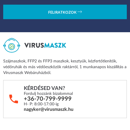
FELIRATKOZOK
Szájmaszkok, FFP2 és FFP3 maszkok, kesztyűk, kézfertőtlenítők,
védőruhák és más védőeszközök raktárról, 1 munkanapos kiszállítás a
Vírusmaszk Webáruházból.
KÉRDÉSED VAN?
Fordulj hozzánk bizalommal
+36-70-799-9999
H- P: 8:00-17:00-ig
nagyker@virusmaszk.hu