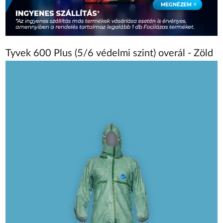
Tyvek 600 Plus (5/6 védelmi szint) overál - Zöld