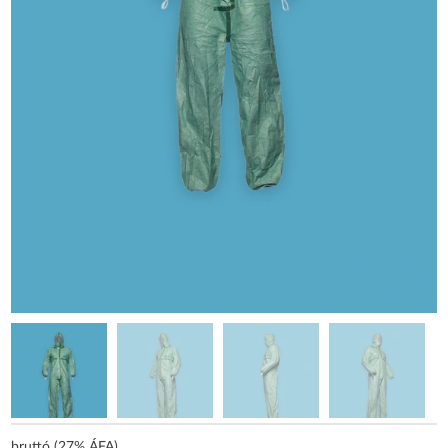
bruttó (27% ÁFA)