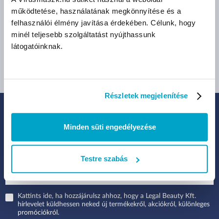
működtetése, használatának megkönnyítése és a
felhasználói élmény javítása érdekében. Célunk, hogy
Méret:
minél teljesebb szolgáltatást nyújthassunk
XS
S
M
látogatóinknak.
L
XL
Részletek megjelenítése
IRATKOZZ FEL HÍRLEVELÜNKRE:
Minden süti engedélyezése
Legfrissebb termékek, akciók és eladások
Testre szabás
Kattints ide, ha hozzájárulsz ahhoz, hogy a Legal Beauty Kft.
hírlevelet küldhessen neked új termékekről, akciókról, különleges
promóciókról.