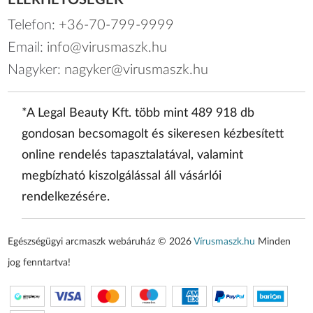
ELÉRHETŐSÉGEK
Telefon:
+36-70-799-9999
Email:
info@virusmaszk.hu
Nagyker:
nagyker@virusmaszk.hu
*A Legal Beauty Kft. több mint 489 918 db
gondosan becsomagolt és sikeresen kézbesített
online rendelés tapasztalatával, valamint
megbízható kiszolgálással áll vásárlói
rendelkezésére.
Egészségügyi arcmaszk webáruház © 2026
Vírusmaszk.hu
Minden
jog fenntartva!