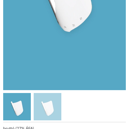
bruttó (27% ÁFA)