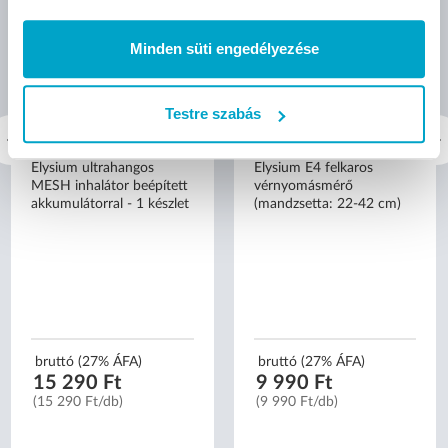
Minden süti engedélyezése
Testre szabás
Elysium ultrahangos
Elysium E4 felkaros
MESH inhalátor beépített
vérnyomásmérő
akkumulátorral - 1 készlet
(mandzsetta: 22-42 cm)
bruttó (27% ÁFA)
bruttó (27% ÁFA)
15 290 Ft
9 990 Ft
(15 290 Ft/db)
(9 990 Ft/db)