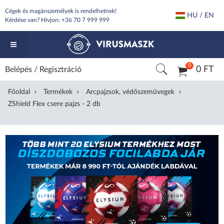
Cégek és magánszemélyek is rendelhetnek!
HU / EN
Kérdése van? Hívjon:
+36 70 7 999 999
0
0 FT
Belépés
/
Regisztráció
Főoldal
Termékek
Arcpajzsok, védőszemüvegek
ZShield Flex csere pajzs - 2 db