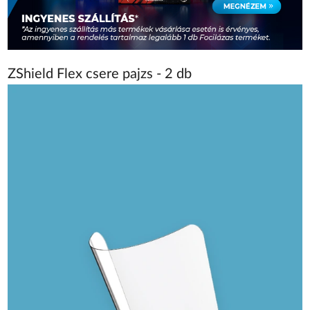
ZShield Flex csere pajzs - 2 db