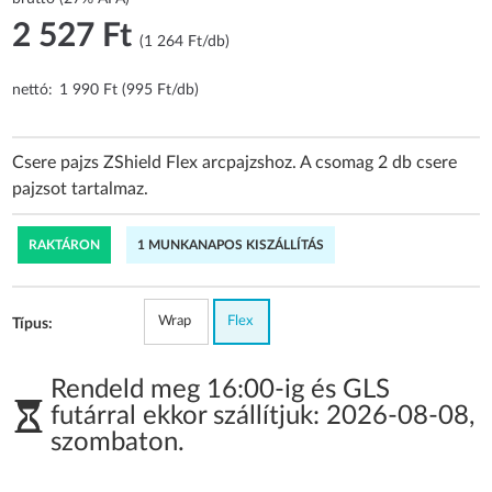
2 527 Ft
(1 264 Ft/db)
nettó:
1 990 Ft (995 Ft/db)
Csere pajzs ZShield Flex arcpajzshoz. A csomag 2 db csere
pajzsot tartalmaz.
RAKTÁRON
1 MUNKANAPOS KISZÁLLÍTÁS
Wrap
Flex
Típus:
Rendeld meg 16:00-ig és GLS
futárral ekkor szállítjuk:
2026-08-08
,
szombaton
.