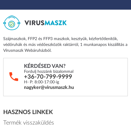
Szájmaszkok, FFP2 és FFP3 maszkok, kesztyűk, kézfertőtlenítők,
védőruhák és más védőeszközök raktárról, 1 munkanapos kiszállítás a
Vírusmaszk Webáruházból.
KÉRDÉSED VAN?
Fordulj hozzánk bizalommal
+36-70-799-9999
H- P: 8:00-17:00-ig
nagyker@virusmaszk.hu
HASZNOS LINKEK
Termék visszaküldés