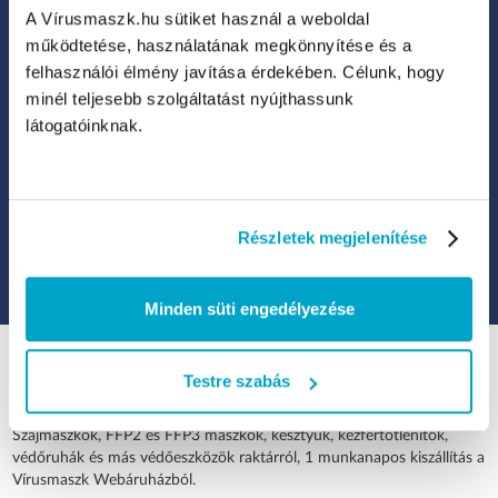
Legfrissebb termékek, akciók és eladások
A Vírusmaszk.hu sütiket használ a weboldal
működtetése, használatának megkönnyítése és a
felhasználói élmény javítása érdekében. Célunk, hogy
minél teljesebb szolgáltatást nyújthassunk
látogatóinknak.
Kattints ide, ha hozzájárulsz ahhoz, hogy a Legal Beauty Kft.
hírlevelet küldhessen neked új termékekről, akciókról, különleges
promóciókról.
Részletek megjelenítése
FELIRATKOZOK
Minden süti engedélyezése
Testre szabás
Szájmaszkok, FFP2 és FFP3 maszkok, kesztyűk, kézfertőtlenítők,
védőruhák és más védőeszközök raktárról, 1 munkanapos kiszállítás a
Vírusmaszk Webáruházból.