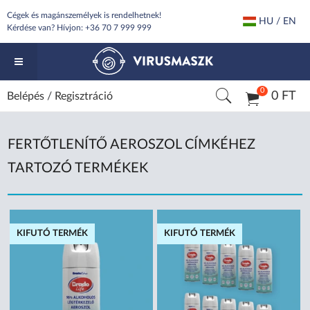
Cégek és magánszemélyek is rendelhetnek!
HU / EN
Kérdése van? Hívjon:
+36 70 7 999 999
0
0 FT
Belépés
/
Regisztráció
FERTŐTLENÍTŐ AEROSZOL CÍMKÉHEZ
TARTOZÓ TERMÉKEK
KIFUTÓ TERMÉK
KIFUTÓ TERMÉK