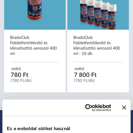
BradoClub
BradoClub
Felületfertőtlenítő és
Felületfertőtlenítő és
klímatisztító aeroszol 400
klímatisztító aeroszol 400
ml
ml - 10 db
nettó
nettó
780 Ft
7 800 Ft
(780 Ft/db)
(780 Ft/db)
Ez a weboldal sütiket használ
IRATKOZZ FEL HÍRLEVELÜNKRE: