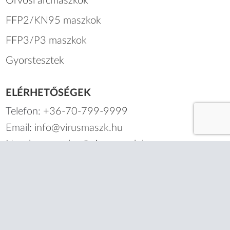
Orvosi arcmaszkok
FFP2/KN95 maszkok
FFP3/P3 maszkok
Gyorstesztek
ELÉRHETŐSÉGEK
Telefon:
+36-70-799-9999
Email:
info@virusmaszk.hu
Nagyker:
nagyker@virusmaszk.hu
*A Legal Beauty Kft. több mint 490 157 db
gondosan becsomagolt és sikeresen kézbesített
online rendelés tapasztalatával, valamint
megbízható kiszolgálással áll vásárlói