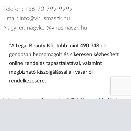
Telefon:
+36-70-799-9999
Email:
info@virusmaszk.hu
Nagyker:
nagyker@virusmaszk.hu
*A Legal Beauty Kft. több mint 490 348 db
gondosan becsomagolt és sikeresen kézbesített
online rendelés tapasztalatával, valamint
megbízható kiszolgálással áll vásárlói
rendelkezésére.
Egészségügyi arcmaszk webáruház © 2026
Vírusmaszk.hu
Minden
jog fenntartva!