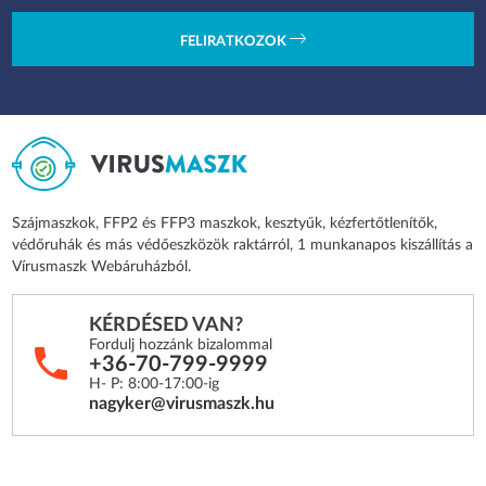
FELIRATKOZOK
Szájmaszkok, FFP2 és FFP3 maszkok, kesztyűk, kézfertőtlenítők,
védőruhák és más védőeszközök raktárról, 1 munkanapos kiszállítás a
Vírusmaszk Webáruházból.
KÉRDÉSED VAN?
Fordulj hozzánk bizalommal
+36-70-799-9999
H- P: 8:00-17:00-ig
nagyker@virusmaszk.hu