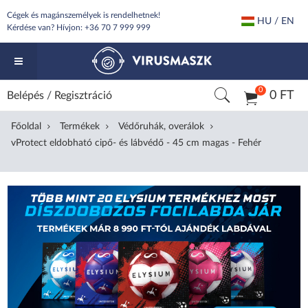
Cégek és magánszemélyek is rendelhetnek!
HU / EN
Kérdése van? Hívjon:
+36 70 7 999 999
0
0 FT
Belépés
/
Regisztráció
Főoldal
Termékek
Védőruhák, overálok
vProtect eldobható cipő- és lábvédő - 45 cm magas - Fehér