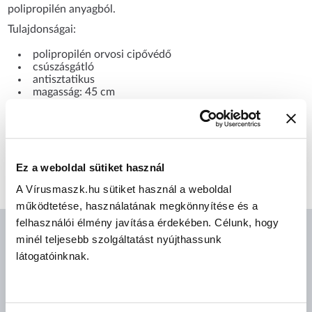
polipropilén anyagból.
Tulajdonságai:
polipropilén orvosi cipővédő
csúszásgátló
antisztatikus
magasság: 45 cm
CÍMKÉK
Ez a weboldal sütiket használ
Fehér
A Vírusmaszk.hu sütiket használ a weboldal
működtetése, használatának megkönnyítése és a
felhasználói élmény javítása érdekében. Célunk, hogy
minél teljesebb szolgáltatást nyújthassunk
AJÁNLOTT TERMÉKEK
látogatóinknak.