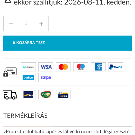
ekkor szállítjuk:
2026-08-11
,
kedden
.
KOSÁRBA TESZ
TERMÉKLEÍRÁS
vProtect eldobható cipő- és lábvédő nem szőtt, légáteresztő