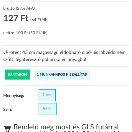
bruttó (27% ÁFA)
127 Ft
(64 Ft/db)
nettó:
100 Ft (50 Ft/db)
vProtect 45 cm magasságú eldobható cipő- és lábvédő nem
szőtt, légáteresztő polipropilén anyagból.
RAKTÁRON
1 MUNKANAPOS KISZÁLLÍTÁS
1 pár
Mennyiség:
Fehér
Szín:
Rendeld meg most és GLS futárral