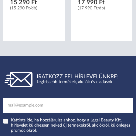
15 290 Ft
17 990 Ft
(15 290 Ft/db)
(17 990 Ft/db)
IRATKOZZ FEL HÍRLEVELÜNKRE:
Legfrissebb termékek, akciók és eladások
Kattints ide, ha hozzájárulsz ahhoz, hogy a Legal Beauty Kft.
hírlevelet küldhessen neked új termékekről, akciókról, különleges
promóciókról.