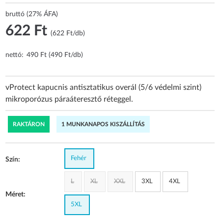
bruttó (27% ÁFA)
622 Ft
(622 Ft/db)
nettó:
490 Ft (490 Ft/db)
vProtect kapucnis antisztatikus overál (5/6 védelmi szint)
mikroporózus páraáteresztő réteggel.
RAKTÁRON
1 MUNKANAPOS KISZÁLLÍTÁS
Fehér
Szín:
L
XL
XXL
3XL
4XL
Méret:
5XL