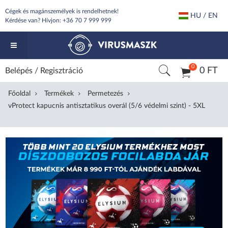
Cégek és magánszemélyek is rendelhetnek!
HU / EN
Kérdése van? Hívjon:
+36 70 7 999 999
0
0 FT
Belépés
/
Regisztráció
Főoldal
Termékek
Permetezés
vProtect kapucnis antisztatikus overál (5/6 védelmi szint) - 5XL