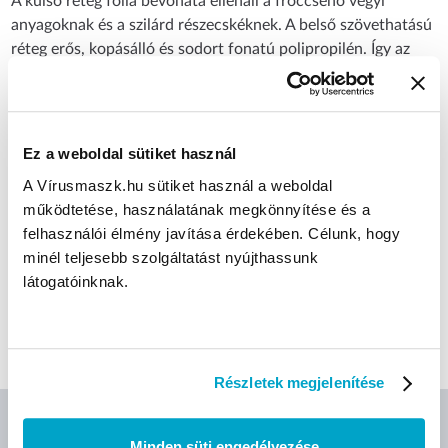
A külső réteg fólia bevonata ellenáll a fröccsenő vegyi
anyagoknak és a szilárd részecskéknek. A belső szövethatású
réteg erős, kopásálló és sodort fonatú polipropilén. Így az
anyag lélegző tulajdonságal rendlkezik, valamint kényelmes
viseletet biztosít. A védőoverál antisztatikus bevonattal
rendelkezik, ami elvezeti az elektrosztatikus feltöltődést.
EU szabványok: EN13982-1, EN13034, EN1149-5,
Ez a weboldal sütiket használ
EN14126, OSI 9001, OSI 13485:2016, OSI 14001, OSI
A Vírusmaszk.hu sütiket használ a weboldal
48001
működtetése, használatának megkönnyítése és a
felhasználói élmény javítása érdekében. Célunk, hogy
minél teljesebb szolgáltatást nyújthassunk
CÍMKÉK
látogatóinknak.
Fehér
Kapucnis overál
Részletek megjelenítése
Minden süti engedélyezése