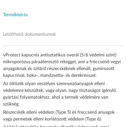
Termékleírás
Letölthető dokumentumok
vProtect kapucnis antisztatikus overál (5/6 védelmi szint)
mikroporózus páraáteresztő réteggel, ami a fröccsenő vegyi
anyagoknak és szilárd részecskéknek ellenáll, gumírozott
kapucnival, boka-, mandzsetta- és derékrésszel.
Az öltözék olyan veszélyes szennyezőanyagok elleni
védelemre készültek, vagy olyan, nagy tisztaságot igénylő
gyártási folyamatokhoz, ahol a termék védelmére van
szükség.
Részecskék elleni védelem (Type 5) és freccsenő anyagok
vagy permetek elleni korlátozott védelem (Type 6).