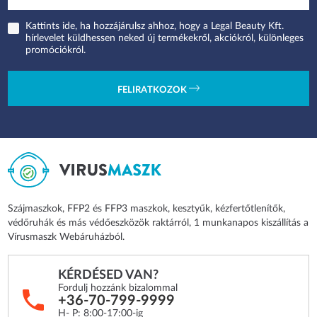
Kattints ide, ha hozzájárulsz ahhoz, hogy a Legal Beauty Kft.
hírlevelet küldhessen neked új termékekről, akciókról, különleges
promóciókról.
FELIRATKOZOK
Szájmaszkok, FFP2 és FFP3 maszkok, kesztyűk, kézfertőtlenítők,
védőruhák és más védőeszközök raktárról, 1 munkanapos kiszállítás a
Vírusmaszk Webáruházból.
KÉRDÉSED VAN?
Fordulj hozzánk bizalommal
+36-70-799-9999
H- P: 8:00-17:00-ig