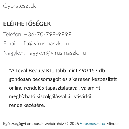
Gyorstesztek
ELÉRHETŐSÉGEK
Telefon:
+36-70-799-9999
Email:
info@virusmaszk.hu
Nagyker:
nagyker@virusmaszk.hu
*A Legal Beauty Kft. több mint 490 157 db
gondosan becsomagolt és sikeresen kézbesített
online rendelés tapasztalatával, valamint
megbízható kiszolgálással áll vásárlói
rendelkezésére.
Egészségügyi arcmaszk webáruház © 2026
Vírusmaszk.hu
Minden