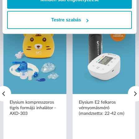
AJÁNLOTT TERMÉKEK
Testre szabás
Elysium kompresszoros
Elysium E2 felkaros
tigris formájú inhalátor -
vérnyomásmérő
AXD-303
(mandzsetta: 22-42 cm)