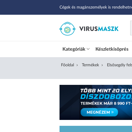
Cégek és magánszemélyek is rendelhetn
Kategóriák
Készletkisöprés
Főoldal
Termékek
Elsősegély fel