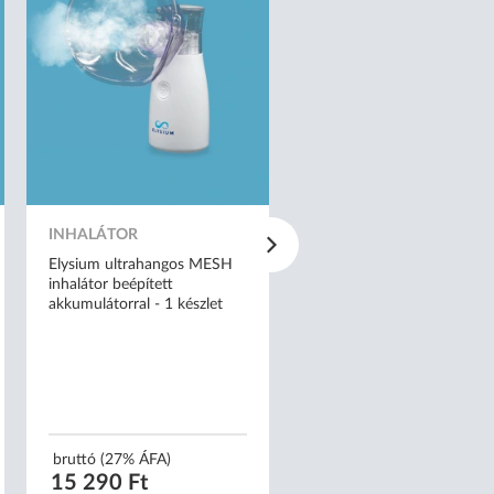
INHALÁTOR
INHALÁTOR
Elysium ultrahangos MESH
Elysium kompresszoros tig
inhalátor beépített
formájú inhalátor - AXD-
akkumulátorral - 1 készlet
bruttó (27% ÁFA)
bruttó (27% ÁFA)
15 290 Ft
13 490 Ft