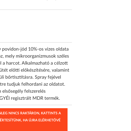
 povidon-jód 10%-os vizes oldata
öz, mely mikroorganizmusok széles
 a harcot. Alkalmazható a célzott
űtét előtti előkészítésére, valamint
li bőrtisztításra. Spray fejével
tre tudjuk felhordani az oldatot.
elsősegély felszerelés
OGYÉI regisztrált MDR termék.
ENLEG NINCS RAKTÁRON, KATTINTS A
 ÉRTESÍTÜNK, HA ÚJRA ELÉRHETŐVÉ