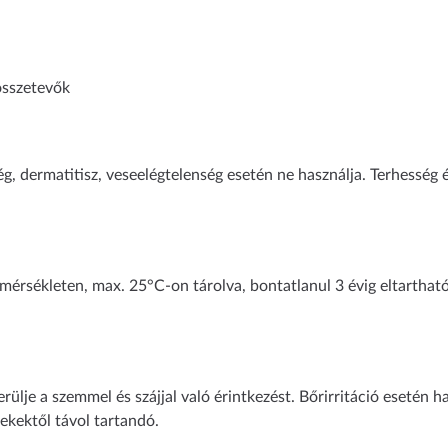
 összetevők
, dermatitisz, veseelégtelenség esetén ne használja. Terhesség é
őmérsékleten, max. 25°C-on tárolva, bontatlanul 3 évig eltartható
erülje a szemmel és szájjal való érintkezést. Bőrirritáció esetén 
kektől távol tartandó.