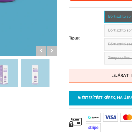
Bőrtisztító sp
Bőrtisztító sp
Típus:
Bőrtisztító sz
Tamponpálca -
LEJÁRATI 
ÉRTESÍTÉST KÉREK, HA ÚJ