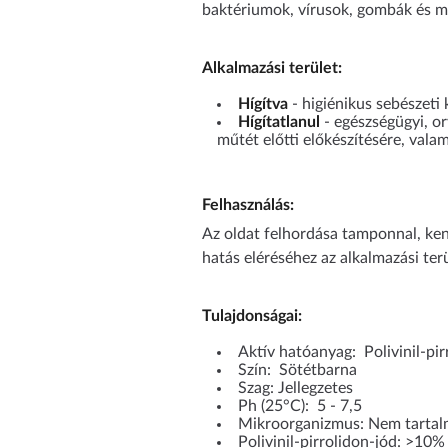
baktériumok, vírusok, gombák és 
Alkalmazási terület:
Hígítva
- higiénikus sebészeti
Hígítatlanul
- egészségügyi, or
műtét előtti előkészítésére, valam
Felhasználás:
Az oldat felhordása tamponnal, kend
hatás eléréséhez az alkalmazási terül
Tulajdonságai:
Aktív hatóanyag: Polivinil-pir
Szín: Sötétbarna
Szag: Jellegzetes
Ph (25°C): 5 - 7,5
Mikroorganizmus: Nem tartal
Polivinil-pirrolidon-jód: >10%