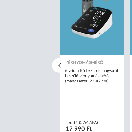
TRIL KESZTYŰ
cator nitrylex® classic
VÉRNYOMÁSMÉRŐ
 orvosi púdermentes nitril
sztyű - M
Elysium E6 felkaros magyarul
beszélő vérnyomásmérő
(mandzsetta: 22-42 cm)
uttó (27% ÁFA)
 159 Ft
2 Ft/db)
bruttó (27% ÁFA)
17 990 Ft
ttó