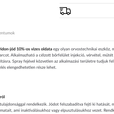
mentumok
idon-jód 10%-os vizes oldata
egy olyan orvostechnikai eszköz,
cot. Alkalmazható a célzott bőrfelület injekció, vérvétel, műtét 
ításra. Spray fejével közvetlen az alkalmazási területre tudjuk f
lés elengedhetetlen része lehet.
ról
 tulajdonsággal rendelkezik. Jódot felszabadítva fejti ki hatását
amatait, ami inaktiválásukhoz vagy elpusztulásukhoz vezet. Ren