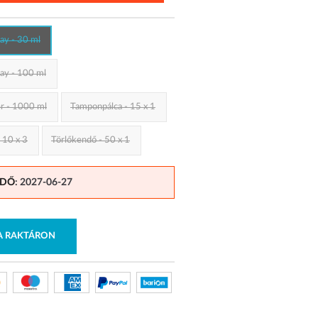
ray - 30 ml
ray - 100 ml
er - 1000 ml
Tamponpálca - 15 x 1
 10 x 3
Törlőkendő - 50 x 1
IDŐ
: 2027-06-27
RA RAKTÁRON