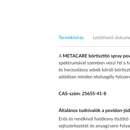
Termékleírás
Letölthető doku
A
METACARE bőrtisztító spray pov
spektrumával szemben veszi fel a har
és horzsolásos sebek körüli bőrtiszt
adódóan minden elsősegély felszere
CAS-szám: 25655-41-8
Általános tudnivalók a povidon-jód
Erős és rendkívül hatékony tisztító
sejtszerkezetét és anyagcsere-foly