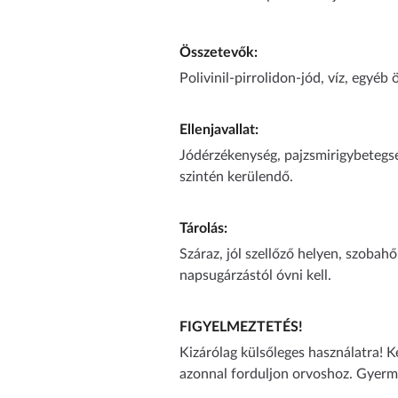
Összetevők:
Polivinil-pirrolidon-jód, víz, egyéb
Ellenjavallat:
Jódérzékenység, pajzsmirigybetegség
szintén kerülendő.
Tárolás:
Száraz, jól szellőző helyen, szobah
napsugárzástól óvni kell.
FIGYELMEZTETÉS!
Kizárólag külsőleges használatra! K
azonnal forduljon orvoshoz. Gyerme