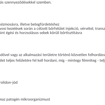
más szennyeződésekkel szemben.
 kézmosásra, illetve betegfürdetéshez
vosi kezelések során a célzott bőrfelület injekció, vérvétel, transz
int égési és horzsolásos sebek körüli bőrtisztításra
ővel vagy az alkalmazási területre történő közvetlen felhordással
et teljes felületére fel kell hordani, míg - mintegy filmréteg - tel
rolidon-jód
maz patogén mikroorganizmust