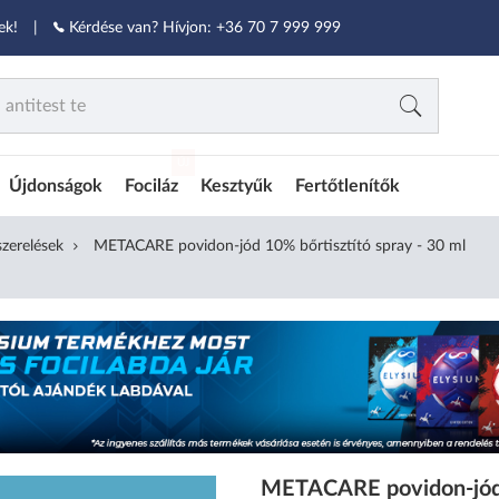
ek!
|
Kérdése van? Hívjon:
+36 70 7 999 999
ÚJ
Újdonságok
Fociláz
Kesztyűk
Fertőtlenítők
szerelések
METACARE povidon-jód 10% bőrtisztító spray - 30 ml
METACARE povidon-jód 1