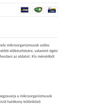
 mely mikroorganizmusok széles
előtti előkészítésére, valamint égési
elhordani az oldatot. Kis méretéből
, megzavarja a mikroorganizmusok
dkívül hatékony különböző