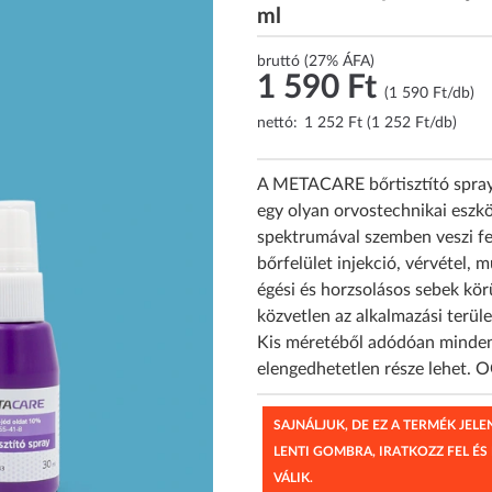
ml
bruttó (27% ÁFA)
1 590 Ft
(1 590 Ft/db)
nettó:
1 252 Ft (1 252 Ft/db)
A METACARE bőrtisztító spray
egy olyan orvostechnikai eszk
spektrumával szemben veszi fel
bőrfelület injekció, vérvétel, m
égési és horzsolásos sebek körü
közvetlen az alkalmazási terüle
Kis méretéből adódóan minden 
elengedhetetlen része lehet. 
SAJNÁLJUK, DE EZ A TERMÉK JEL
LENTI GOMBRA, IRATKOZZ FEL ÉS
VÁLIK.