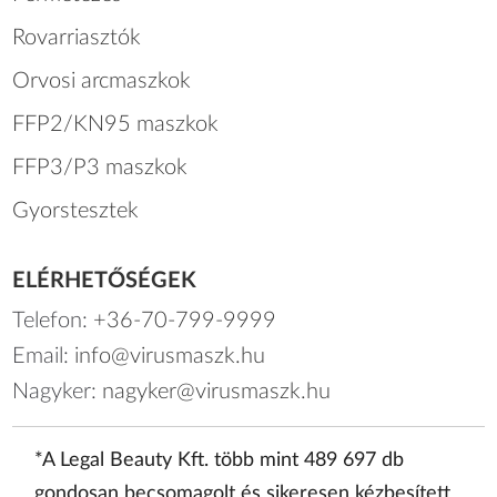
Rovarriasztók
Orvosi arcmaszkok
FFP2/KN95 maszkok
FFP3/P3 maszkok
Gyorstesztek
ELÉRHETŐSÉGEK
Telefon:
+36-70-799-9999
Email:
info@virusmaszk.hu
Nagyker:
nagyker@virusmaszk.hu
*A Legal Beauty Kft. több mint 489 697 db
gondosan becsomagolt és sikeresen kézbesített