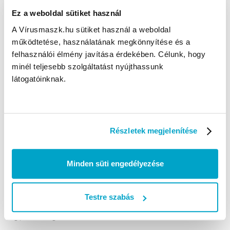
Szájmaszkok, FFP2 és FFP3 maszkok, kesztyűk, kézfertőtlenítők,
Ez a weboldal sütiket használ
védőruhák és más védőeszközök raktárról, 1 munkanapos kiszállítás a
A Vírusmaszk.hu sütiket használ a weboldal
Vírusmaszk Webáruházból.
működtetése, használatának megkönnyítése és a
felhasználói élmény javítása érdekében. Célunk, hogy
KÉRDÉSED VAN?
minél teljesebb szolgáltatást nyújthassunk
Fordulj hozzánk bizalommal
+36-70-799-9999
látogatóinknak.
H- P: 8:00-17:00-ig
nagyker@virusmaszk.hu
Részletek megjelenítése
HASZNOS LINKEK
Termék visszaküldés
Minden süti engedélyezése
Szállítási módok
Fizetési mód
Testre szabás
Ügyfélszolgálat