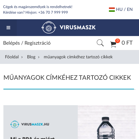
Cégek és magánszemélyek is rendelhetnek!
HU / EN
Kérdése van? Hívjon:
+36 70 7 999 999
0
0 FT
Belépés
/
Regisztráció
Főoldal
Blog
műanyagok címkéhez tartozó cikkek
MŰANYAGOK CÍMKÉHEZ TARTOZÓ CIKKEK