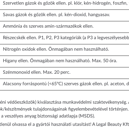
Szervetlen gázok és gőzök ellen. pl. klór, kén-hidrogén, foszfin,
Savas gázok és gőzök ellen. pl. kén-dioxid, hangyasav.
Ammónia és szerves amin-származékok ellen.
Részecskék ellen. P1, P2, P3 kategóriák (a P3 a legveszélyesebb
Nitrogén oxidok ellen. Önmagában nem használható.
Higany ellen. Önmagában nem használható. Max. 50 óra.
Szénmonoxid ellen. Max. 20 perc.
Alacsony forráspontú (<65ºC) szerves gázok ellen. pl. aceton, di
yéni védőeszközök) kiválasztása munkavédelmi szaktevékenység.
ok/készítmények tulajdonságainak figyelembevételével történjen
 a veszélyes anyag biztonsági adatlapja (MSDS).
lenül olvassa el a gyártói használati utasítást! A Legal Beauty Kf