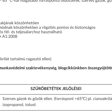
 65 °C-nál magasabb forráspontú oldószerek, szerves gázok, gőz
alakjának köszönhetően
 módnak köszönhetően a rögzítés pontos és biztonságos
 fél- és teljesálarchoz használható
+ A1:2008
rilát tartalmú ragasztó ellen)
 munkavédelmi szaktevékenység, blogcikkünkben összegyűjtöttü
SZŰRŐBETÉTEK JELÖLÉSEI
Szerves gázok és gőzök ellen. (forráspont >65ºC) pl. cianoakrilát
izopropanol, toluol.