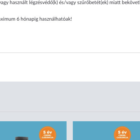
vagy használt légzésvédő(k) és/vagy szűrőbetét(ek) miatt bekövet
aximum 6 hónapig használhatóak!