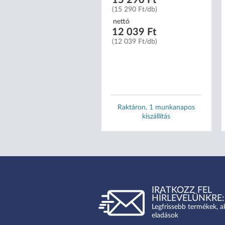
ttó
(15 290 Ft/db)
 700 Ft
7 Ft/db)
nettó
12 039 Ft
(12 039 Ft/db)
ret:
XS
S
M
L
XL
Raktáron, 1 munkanapos
Raktáron, 1 munkanapos
kiszállítás
kiszállítás
IRATKOZZ FEL
HÍRLEVELÜNKRE:
Legfrissebb termékek, a
eladások