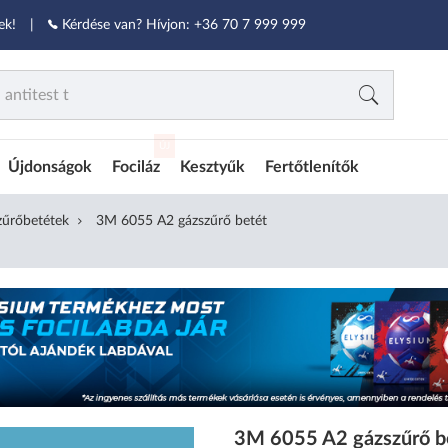
ek!
|
Kérdése van? Hívjon:
+36 70 7 999 999
ÚJ
Újdonságok
Fociláz
Kesztyűk
Fertőtlenítők
szűrőbetétek
3M 6055 A2 gázszűrő betét
3M 6055 A2 gázszűrő b