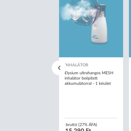
TRIL KESZTYŰ
cator nitrylex® classic
INHALÁTOR
 orvosi púdermentes nitril
sztyű - M
Elysium ultrahangos MESH
inhalátor beépített
akkumulátorral - 1 készlet
uttó (27% ÁFA)
 159 Ft
2 Ft/db)
bruttó (27% ÁFA)
15 290 Ft