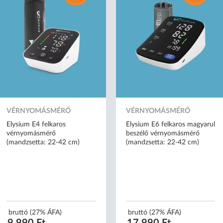
VÉRNYOMÁSMÉRŐ
VÉRNYOMÁSMÉRŐ
Elysium E4 felkaros
Elysium E6 felkaros magyarul
vérnyomásmérő
beszélő vérnyomásmérő
(mandzsetta: 22-42 cm)
(mandzsetta: 22-42 cm)
bruttó (27% ÁFA)
bruttó (27% ÁFA)
9 990 Ft
17 990 Ft