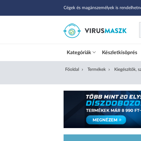
Cégek és magánszemélyek is rendelhetn
Kategóriák
Készletkisöprés
Főoldal
Termékek
Kiegészítők, 