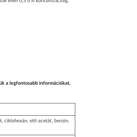
ök ellen 0,5 tf% koncentrációig.
k a legfontosabb információkat,
, ciklohexán, etil-acetát, benzin,