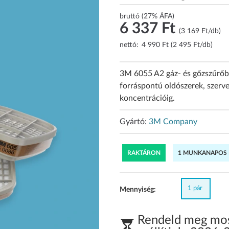
bruttó (27% ÁFA)
6 337 Ft
(3 169 Ft/db)
nettó:
4 990 Ft (2 495 Ft/db)
3M 6055 A2 gáz- és gőzszűrőb
forráspontú oldószerek, szerve
koncentrációig.
Gyártó:
3M Company
RAKTÁRON
1 MUNKANAPOS K
1 pár
Mennyiség:
Rendeld meg most