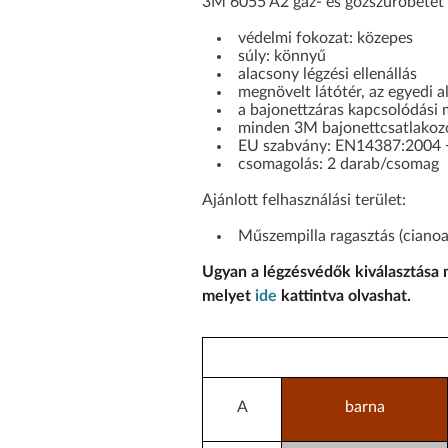
3M 6055 A2 gáz- és gőzszűrőbetét -
védelmi fokozat: közepes
súly: könnyű
alacsony légzési ellenállás
megnövelt látótér, az egyedi 
a bajonettzáras kapcsolódási
minden 3M bajonettcsatlakozós
EU szabvány: EN14387:2004 
csomagolás: 2 darab/csomag
Ajánlott felhasználási terület:
Műszempilla ragasztás (cianoak
Ugyan a légzésvédők kiválasztása
melyet
ide
kattintva olvashat.
A
barna