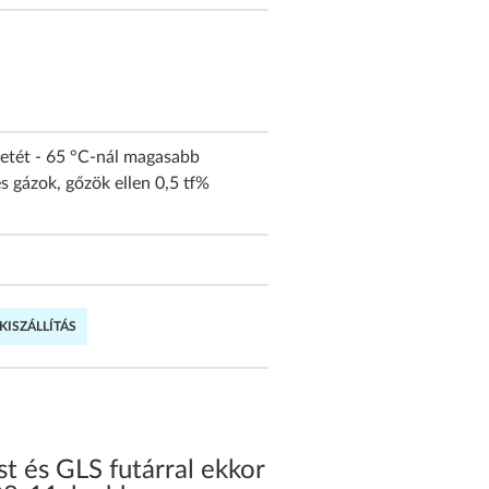
etét - 65 °C-nál magasabb
s gázok, gőzök ellen 0,5 tf%
ISZÁLLÍTÁS
 és GLS futárral ekkor