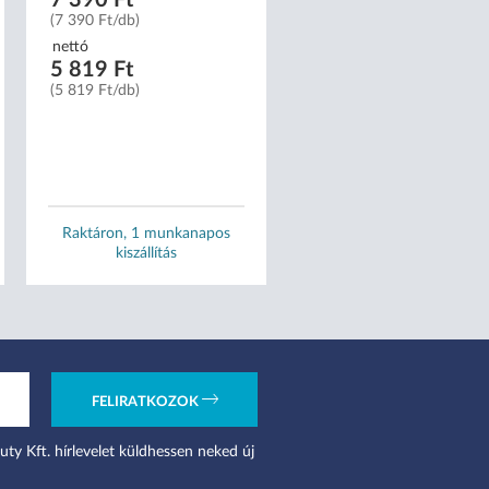
(7 390 Ft/db)
(13 490 Ft/db)
nettó
nettó
5 819 Ft
10 622 Ft
(5 819 Ft/db)
(10 622 Ft/db)
Raktáron, 1 munkanapos
Raktáron, 1 munkanapo
kiszállítás
kiszállítás
FELIRATKOZOK
uty Kft. hírlevelet küldhessen neked új