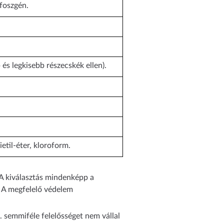
 foszgén.
 és legkisebb részecskék ellen).
etil-éter, kloroform.
 A kiválasztás mindenképp a
. A megfelelő védelem
t. semmiféle felelősséget nem vállal