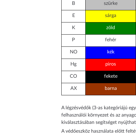
B
szürke
E
sárga
K
zöld
P
fehér
NO
kék
Hg
piros
CO
fekete
AX
barna
A légzésvédők (3-as kategóriájú eg
felhasználói környezet és az anyag
kiválasztásában segítséget nyújthat
A védőeszköz használata előtt feltét