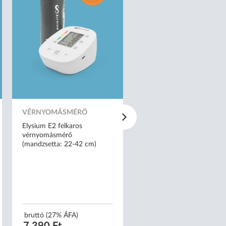
VÉRNYOMÁSMÉRŐ
INHALÁTOR
Elysium E2 felkaros
Elysium kompresszoros tig
vérnyomásmérő
formájú inhalátor - AXD-
(mandzsetta: 22-42 cm)
bruttó (27% ÁFA)
bruttó (27% ÁFA)
7 390 Ft
13 490 Ft