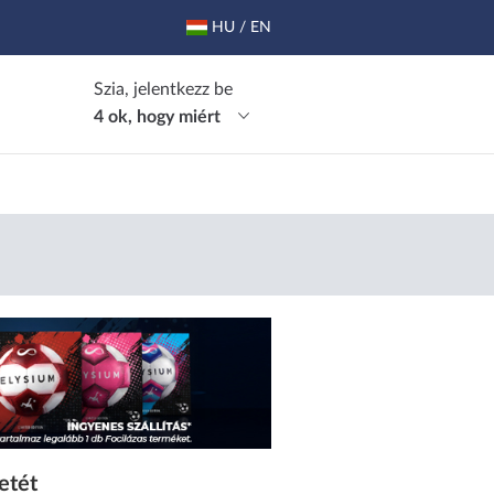
HU / EN
Szia, jelentkezz be
4 ok, hogy miért
etét