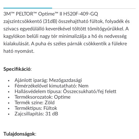
3M™ PELTOR™ Optime™ II H520F-409-GQ
zajszintcsökkentő (31dB) összehajtható fültok, folyadék és
szivacs egyedülálló keverékével töltött tömítőgyűrűkkel. A
kagylókon belüli nagy tér minimalizálja a hő és nedvesség
kialakulását. A puha és széles párnák csökkentik a fülekre
ható nyomást.
Specifikáció
:
Ajánlott iparág: Mezőgazdasági
Fémérzékelővel kimutatható: Nem
Hallásvédelem típusa: Összecsukható/fej felett
Terméksorozatok: Optime
Termék színe: Zöld
Terméktípus: Fültok
Zajcsillapítás: 31 dB
Tulajdonságok
: