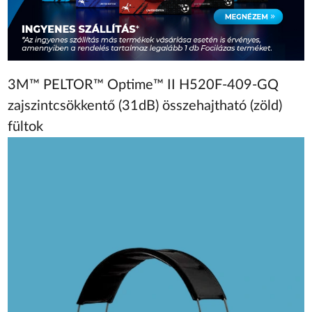
3M™ PELTOR™ Optime™ II H520F-409-GQ
zajszintcsökkentő (31dB) összehajtható (zöld)
fültok