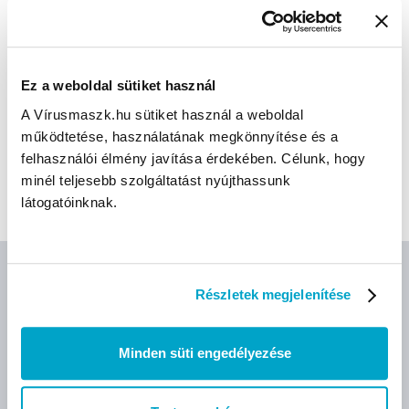
használat gyakoriságát és megfelelőségét. Hangos, nagy
igénybevétellel és jelentős ipari zajjal járó környezetekhez, pl.
repterekhez, építési területekhez és mezőgazdasági
munkákhoz használhatóak.
Ez a weboldal sütiket használ
A Vírusmaszk.hu sütiket használ a weboldal
CÍMKÉK
működtetése, használatának megkönnyítése és a
felhasználói élmény javítása érdekében. Célunk, hogy
minél teljesebb szolgáltatást nyújthassunk
3M
Zajvédő fültok
látogatóinknak.
Részletek megjelenítése
AJÁNLOTT TERMÉKEK
Minden süti engedélyezése