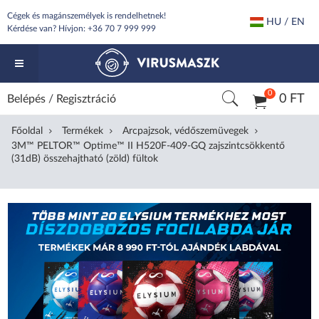
Cégek és magánszemélyek is rendelhetnek!
HU / EN
Kérdése van? Hívjon:
+36 70 7 999 999
0
0 FT
Belépés
/
Regisztráció
Főoldal
Termékek
Arcpajzsok, védőszemüvegek
3M™ PELTOR™ Optime™ II H520F-409-GQ zajszintcsökkentő
(31dB) összehajtható (zöld) fültok