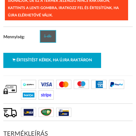
SAJNÁLJUK, DE EZ A TERMÉK JELENLEG NINCS RAKTÁRON,
KATTINTS A LENTI GOMBRA, IRATKOZZ FEL ÉS ÉRTESÍTÜNK, HA
ÚJRA ELÉRHETŐVÉ VÁLIK.
1 db
Mennyiség:
ÉRTESÍTÉST KÉREK, HA ÚJRA RAKTÁRON
TERMÉKLEÍRÁS