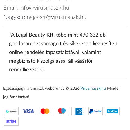
Email:
info@virusmaszk.hu
Nagyker:
nagyker@virusmaszk.hu
*A Legal Beauty Kft. több mint 490 332 db
gondosan becsomagolt és sikeresen kézbesített
online rendelés tapasztalatával, valamint
megbízható kiszolgálással áll vásárlói
rendelkezésére.
Egészségügyi arcmaszk webáruház © 2026
Vírusmaszk.hu
Minden
jog fenntartva!