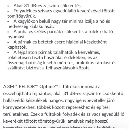
Akár 31 dB-es zajszintcsökkentés.
Folyadék és szivacs egyedülálló keverékével töltött
tömítőgyűrűk.
A kagylókon belüli nagy tér minimalizálja a hő és
nedvesség kialakulását.
A puha és széles párnák csökkentik a fülekre ható
nyomást.
A párnák és betétek csere higiéniai készletként
kaphatók.
A fejpánton párnák találhatók a kényelmes,
tökéletesen tiszta használat érdekében, és az
összehajthatóság kisebb méretet, praktikus tárolást és
szállítást biztosít a felhasználások között.
A 3M™ PELTOR™ Optime™ II fültokok innovatív,
összehajtható fejpántos, akár 31 dB-es zajszintre csökkentő
hallásvédő készülékek hangos, nagy igénybevétellel járó
környezetekhez, többek között repterekhez és építési
területekhez. Ezek a fültokok folyadék és szivacs egyedülálló
keverékét töltött tömítőgyűrűk, amelyek még hosszú
használat esetén nagy kényelmet biztosítanak, javítják a