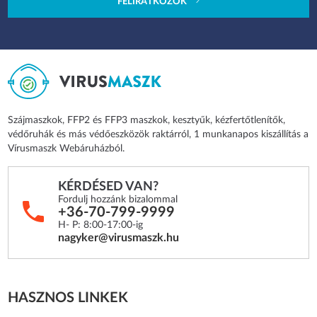
FELIRATKOZOK
Szájmaszkok, FFP2 és FFP3 maszkok, kesztyűk, kézfertőtlenítők,
védőruhák és más védőeszközök raktárról, 1 munkanapos kiszállítás a
Vírusmaszk Webáruházból.
KÉRDÉSED VAN?
Fordulj hozzánk bizalommal
+36-70-799-9999
H- P: 8:00-17:00-ig
nagyker@virusmaszk.hu
HASZNOS LINKEK