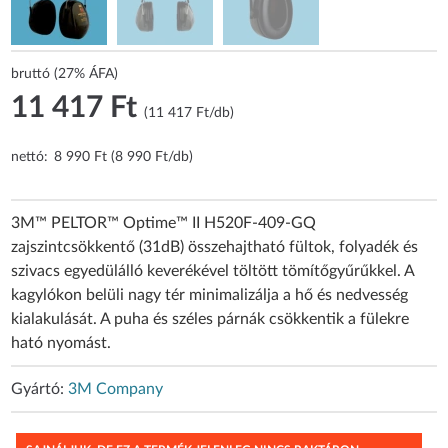
bruttó (27% ÁFA)
11 417 Ft
(11 417 Ft/db)
nettó:
8 990 Ft (8 990 Ft/db)
3M™ PELTOR™ Optime™ II H520F-409-GQ
zajszintcsökkentő (31dB) összehajtható fültok, folyadék és
szivacs egyedülálló keverékével töltött tömítőgyűrűkkel. A
kagylókon belüli nagy tér minimalizálja a hő és nedvesség
kialakulását. A puha és széles párnák csökkentik a fülekre
ható nyomást.
Gyártó:
3M Company