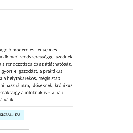
adagoló modern és kényelmes
 akik napi rendszerességgel szednek
 a rendezettség és az átláthatóság.
 gyors eligazodást, a praktikus
a a helytakarékos, mégis stabil
honi használatra, időseknek, krónikus
nak vagy ápolóknak is – a napi
á válik.
ISZÁLLÍTÁS