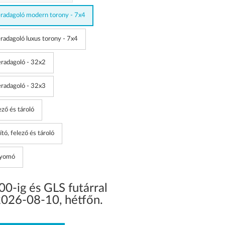
radagoló modern torony - 7x4
radagoló luxus torony - 7x4
radagoló - 32x2
radagoló - 32x3
ző és tároló
ó, felező és tároló
nyomó
0-ig és GLS futárral
2026-08-10
,
hétfőn
.