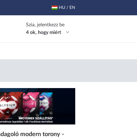
HU / EN
Szia, jelentkezz be
4 ok, hogy miért
adagoló modern torony -