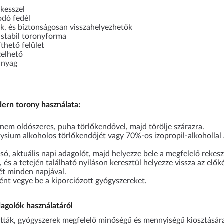
ekesszel
odó fedél
, és biztonságosan visszahelyezhetők
, stabil toronyforma
íthető felület
zelhető
anyag
ern torony használata:
 nem oldószeres, puha törlőkendővel, majd törölje szárazra.
lysium alkoholos törlőkendőjét vagy 70%-os izopropil-alkohollal á
alsó, aktuális napi adagolót, majd helyezze bele a megfelelő reke
, és a tetején található nyíláson keresztül helyezze vissza az elők
ét minden napjával.
nt vegye be a kiporciózott gyógyszereket.
dagolók használatáról
letták, gyógyszerek megfelelő minőségű és mennyiségű kiosztására