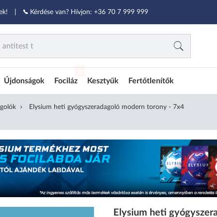
ek!
|
Kérdése van? Hívjon:
+36 70 7 999 999
ÚJ
Újdonságok
Fociláz
Kesztyűk
Fertőtlenítők
golók
Elysium heti gyógyszeradagoló modern torony - 7x4
Elysium heti gyógyszer