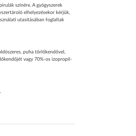
irulák színére. A gyógyszerek
yszertároló elhelyezésekor kérjük,
sználati utasításában foglaltak
oldószeres, puha törlőkendővel,
örlőkendőjét vagy 70%-os izopropil-
.