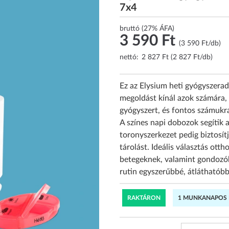
7x4
bruttó (27% ÁFA)
3 590 Ft
(3 590 Ft/db)
nettó:
2 827 Ft (2 827 Ft/db)
Ez az Elysium heti gyógyszer
megoldást kínál azok számára,
gyógyszert, és fontos számukra
A színes napi dobozok segítik a
toronyszerkezet pedig biztosítj
tárolást. Ideális választás ott
betegeknek, valamint gondozók
rutin egyszerűbbé, átláthatóbb
RAKTÁRON
1 MUNKANAPOS K