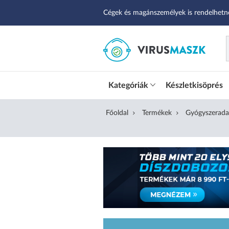
Cégek és magánszemélyek is rendelhetn
Kategóriák
Készletkisöprés
Főoldal
Termékek
Gyógyszerada