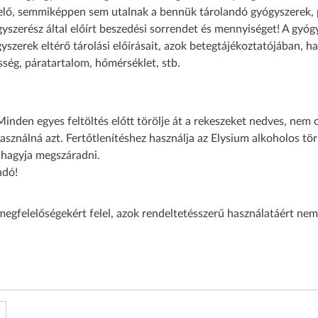
 elő, semmiképpen sem utalnak a bennük tárolandó gyógyszerek, p
gyszerész által előírt beszedési sorrendet és mennyiséget! A gyóg
szerek eltérő tárolási előírásait, azok betegtájékoztatójában, ha
sség, páratartalom, hőmérséklet, stb.
nden egyes feltöltés előtt törölje át a rekeszeket nedves, nem 
 használná azt. Fertőtlenítéshez használja az Elysium alkoholos t
jd hagyja megszáradni.
ndó!
megfelelőségekért felel, azok rendeltetésszerű használatáért nem