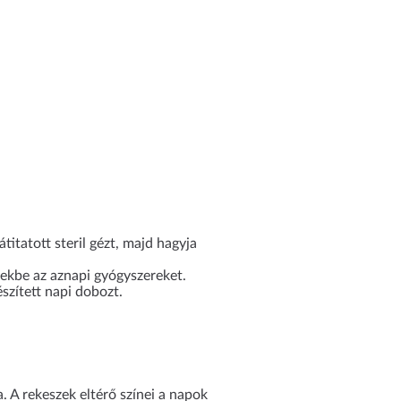
titatott steril gézt, majd hagyja
szekbe az aznapi gyógyszereket.
észített napi dobozt.
. A rekeszek eltérő színei a napok