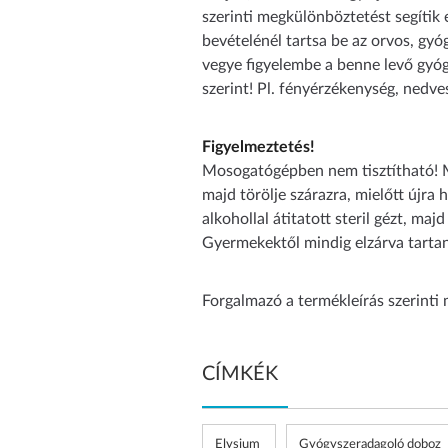
szerinti megkülönböztetést segítik
bevételénél tartsa be az orvos, gyó
vegye figyelembe a benne levő gyógy
szerint! Pl. fényérzékenység, nedve
Figyelmeztetés!
Mosogatógépben nem tisztítható! Mi
majd törölje szárazra, mielőtt újra
alkohollal átitatott steril gézt, ma
Gyermekektől mindig elzárva tarta
Forgalmazó a termékleírás szerinti 
CÍMKÉK
Elysium
Gyógyszeradagoló doboz