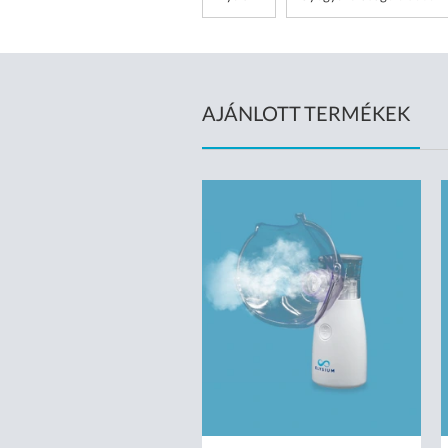
AJÁNLOTT TERMÉKEK
ÉRNYOMÁSMÉRŐ