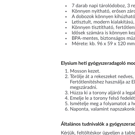
7 darab napi tárolódoboz, 3 r
Könnyen nyitható, erősen zár
A dobozok könnyen kihúzhatók
Letisztult, modern kialakítású
Könnyen tisztítható, fertőtlen
Idősek számára is könnyen ke
BPA-mentes, biztonságos mű
Mérete: kb. 96 x 59 x 120 mm
Elysium heti gyógyszeradagoló mod
Mosson kezet.
Törölje át a rekeszeket nedves,
Fertőtlenítéshez használja az E
megszáradni.
Húzza ki a torony aljáról a leg
Emelje le a torony felső fedelét
Ismételje meg a folyamatot a h
Naponta, valamint napszakonké
Általános tudnivalók a gyógyszera
Kérjük, feltöltéskor ügyeljen a tab