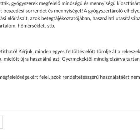
letták, gyógyszerek megfelelő minőségű és mennyiségű kiosztásár
írt beszedési sorrendet és mennyiséget! A gyógyszertároló elhely
si előírásait, azok betegtájékoztatójában, használati utasításában
rtalom, hőmérséklet, stb.
tható! Kérjük, minden egyes feltöltés előtt törölje át a rekesz
a, mielőtt újra használná azt. Gyermekektől mindig elzárva tarta
megfelelőségekért felel, azok rendeltetésszerű használatáért nem