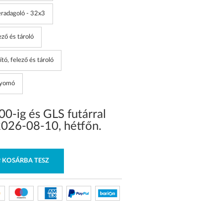
radagoló - 32x3
ző és tároló
ó, felező és tároló
nyomó
0-ig és GLS futárral
2026-08-10
,
hétfőn
.
KOSÁRBA TESZ