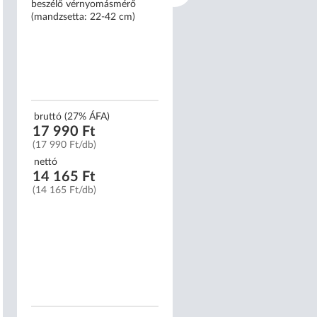
beszélő vérnyomásmérő
vérnyomásmérő
(mandzsetta: 22-42 cm)
(mandzsetta: 22-42 cm)
bruttó (27% ÁFA)
bruttó (27% ÁFA)
17 990 Ft
7 390 Ft
(17 990 Ft/db)
(7 390 Ft/db)
nettó
nettó
14 165 Ft
5 819 Ft
(14 165 Ft/db)
(5 819 Ft/db)
Raktáron, 1 munkanapo