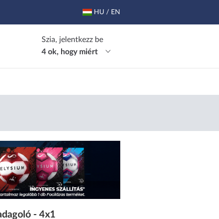
HU / EN
Szia, jelentkezz be
4 ok, hogy miért
adagoló - 4x1