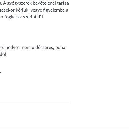
a. A gyógyszerek bevételénél tartsa
ezésekor kérjük, vegye figyelembe a
 foglaltak szerint! Pl.
eket nedves, nem oldószeres, puha
ndó!
.