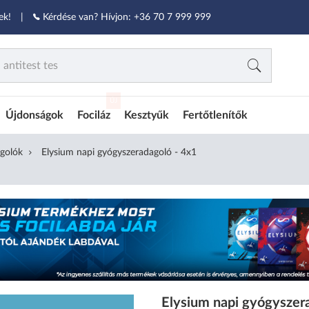
ek!
|
Kérdése van? Hívjon:
+36 70 7 999 999
ÚJ
Újdonságok
Fociláz
Kesztyűk
Fertőtlenítők
golók
Elysium napi gyógyszeradagoló - 4x1
Elysium napi gyógyszer