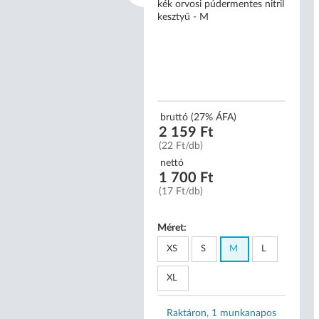
kék orvosi púdermentes nitril
kesztyű - M
uttó (27% ÁFA)
5 290 Ft
5 290 Ft/db)
bruttó (27% ÁFA)
2 159 Ft
ttó
(22 Ft/db)
2 039 Ft
2 039 Ft/db)
nettó
1 700 Ft
(17 Ft/db)
Méret:
XS
S
M
L
XL
Raktáron, 1 munkanapos
Raktáron, 1 munkanapos