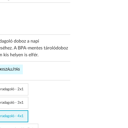
dagoló doboz a napi
éséhez. A BPA-mentes tárolódoboz
kis helyen is elfér.
ISZÁLLÍTÁS
radagoló - 2x1
radagoló - 3x1
radagoló - 4x1