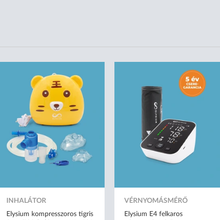
INHALÁTOR
VÉRNYOMÁSMÉRŐ
Elysium kompresszoros tigris
Elysium E4 felkaros