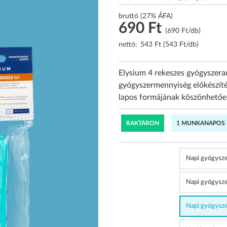
bruttó (27% ÁFA)
690 Ft
(690 Ft/db)
nettó:
543 Ft (543 Ft/db)
Elysium 4 rekeszes gyógyszera
gyógyszermennyiség előkészít
lapos formájának köszönhetően 
RAKTÁRON
1 MUNKANAPOS K
Napi gyógysze
Napi gyógysze
Napi gyógysze