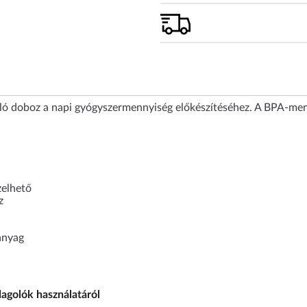
ló doboz a napi gyógyszermennyiség előkészítéséhez. A BPA-me
zelhető
z
anyag
dagolók használatáról