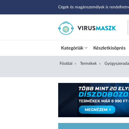
Cégek és magánszemélyek is rendelhetn
Kategóriák
Készletkisöprés
Főoldal
Termékek
Gyógyszerada