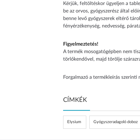
Kérjük, feltöltéskor ügyeljen a tab
be az orvos, gyógyszerész által elő
benne levő gyógyszerek eltérő tárolá
fényérzékenység, nedvesség, párata
Figyelmeztetés!
A termék mosogatógépben nem tisztí
törlőkendővel, majd törölje szárazr
Forgalmazó a termékleírás szerinti 
CÍMKÉK
Elysium
Gyógyszeradagoló doboz