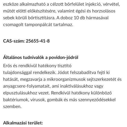
eszköze alkalmazható a célzott bőrfelület injekció, vérvétel,
műtét előtti előkészítésére, valamint égési és horzsolásos
sebek körüli bőrtisztításra. A doboz 10 db hármasával
csomagolt tamponpálcát tartalmaz.
CAS-szám: 25655-41-8
Általános tudnivalók a povidon-jódról
Erős és rendkívül hatékony tisztító
tulajdonsággal rendelkezik. Jódot felszabadítva fejti ki
hatását, megzavarja a mikroorganizmusok sejtszerkezetét és
anyagcsere-folyamatait, ami inaktiválásukhoz vagy
elpusztulásukhoz vezet. Rendkívül hatékony különböző
baktériumok, vírusok, gombák és más szennyeződésekkel
szemben.
Alkalmazási terület: