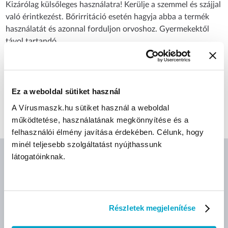
Kizárólag külsőleges használatra! Kerülje a szemmel és szájjal
való érintkezést. Bőrirritáció esetén hagyja abba a termék
használatát és azonnal forduljon orvoshoz. Gyermekektől
távol tartandó.
CÍMKÉK
Ez a weboldal sütiket használ
A Vírusmaszk.hu sütiket használ a weboldal
Metacare
működtetése, használatának megkönnyítése és a
felhasználói élmény javítása érdekében. Célunk, hogy
minél teljesebb szolgáltatást nyújthassunk
látogatóinknak.
AJÁNLOTT TERMÉKEK
Részletek megjelenítése