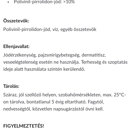
Polivinil-pirrolidon-jód: >10%
Összetevők:
Polivinil-pirrolidon-jód, víz, egyéb összetevők
Ellenjavallat:
Jódérzékenység, pajzsmirigybetegség, dermatitisz,
veseelégtelenség esetén ne használja. Terhesség és szoptatás
ideje alatt használata szintén kerülendő.
Tárolás:
Száraz, jól szellőző helyen, szobahőmérsékleten, max. 25°C-
on tárolva, bontatlanul 5 évig eltartható. Fagytól,
nedvességtől, közvetlen napsugárzástól óvni kell.
FIGYELMEZTETÉS!