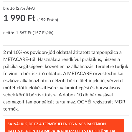
bruttó (27% ÁFA)
1 990 Ft
(199 Ft/db)
nettó:
1 567 Ft (157 Ft/db)
2 ml 10%-os povidon-jód oldattal átitatott tamponpálca a
METACARE-től. Használata rendkívül praktikus, hiszen a
pálcika segítségével közvetlen az alkalmazási területre tudjuk
felvinni a bőrtisztító oldatot. A METACARE orvostechnikai
eszköze alkalmazható a célzott bőrfelület injekció, vérvétel,
műtét előtti előkészítésére, valamint égési és horzsolásos
sebek körüli bőrtisztításra. A doboz 10 db hármasával
csomagolt tamponpálcát tartalmaz. OGYÉI regisztrált MDR
termék.
SAJNÁLJUK, DE EZ A TERMÉK JELENLEG NINCS RAKTÁRON,
KATTINTS A LENTI GOMBRA, IRATKOZZ FEL ÉS ÉRTESÍTÜNK, HA