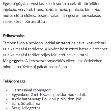
Egészségügyi, orvosi kezelések során a célzott bőrfelület
injekció, vérvétel, transzfúzió, infúzió, punkció, biopszia,
műtét előtti előkészítésére, valamint égési és horzsolásos
sebek körüli bőrtisztításra.
Felhasználás:
Tamponáljon a povidon-jóddal átitatott pálcával közvetlenül
az alkalmazási területre. A kívánt bőrtisztító hatás eléréséhez
az alkalmazási terület teljes felületét be kell itatni.
Megjegyzés:
A keresztszennyeződés elkerülése érdekében
minden területre új pálcát használjon.
Tulajdonságai:
Hármasával csomagolt
Egyenként 2 ml 10%-os povidon-jód oldattal
Aktív hatóanyag: Polivinil-pirrolidon-jód
Szín: Sötétbarna
Szag: Jellegzetes