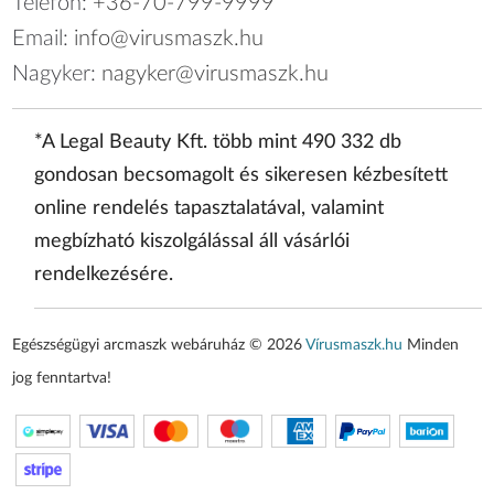
Telefon:
+36-70-799-9999
Email:
info@virusmaszk.hu
Nagyker:
nagyker@virusmaszk.hu
*A Legal Beauty Kft. több mint 490 332 db
gondosan becsomagolt és sikeresen kézbesített
online rendelés tapasztalatával, valamint
megbízható kiszolgálással áll vásárlói
rendelkezésére.
Egészségügyi arcmaszk webáruház © 2026
Vírusmaszk.hu
Minden
jog fenntartva!