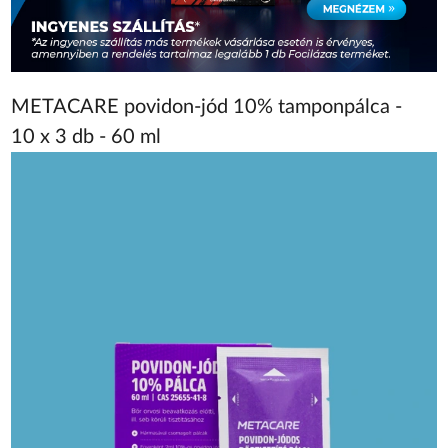
METACARE povidon-jód 10% tamponpálca -
10 x 3 db - 60 ml