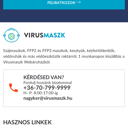
FELIRATKOZOK
Szájmaszkok, FFP2 és FFP3 maszkok, kesztyűk, kézfertőtlenítők,
védőruhák és más védőeszközök raktárról, 1 munkanapos kiszállítás a
Vírusmaszk Webáruházból.
KÉRDÉSED VAN?
Fordulj hozzánk bizalommal
+36-70-799-9999
H- P: 8:00-17:00-ig
nagyker@virusmaszk.hu
HASZNOS LINKEK