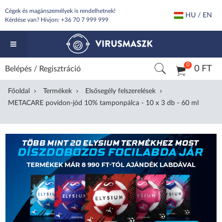
Cégek és magánszemélyek is rendelhetnek!
HU / EN
Kérdése van? Hívjon:
+36 70 7 999 999
0
0 FT
Belépés
/
Regisztráció
Főoldal
Termékek
Elsősegély felszerelések
METACARE povidon-jód 10% tamponpálca - 10 x 3 db - 60 ml