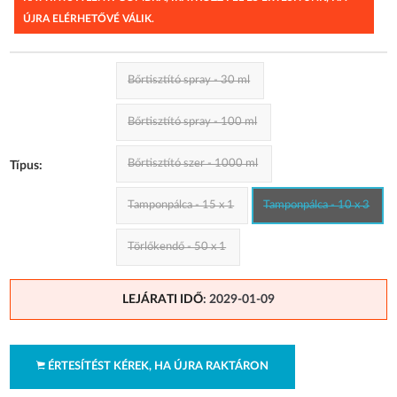
ÚJRA ELÉRHETŐVÉ VÁLIK.
Bőrtisztító spray - 30 ml
Bőrtisztító spray - 100 ml
Bőrtisztító szer - 1000 ml
Típus:
Tamponpálca - 15 x 1
Tamponpálca - 10 x 3
Törlőkendő - 50 x 1
LEJÁRATI IDŐ
: 2029-01-09
ÉRTESÍTÉST KÉREK, HA ÚJRA RAKTÁRON