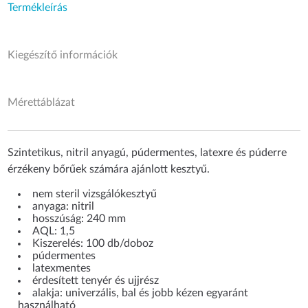
Termékleírás
Kiegészítő információk
Mérettáblázat
Szintetikus, nitril anyagú, púdermentes, latexre és púderre
érzékeny bőrűek számára ajánlott kesztyű.
nem steril vizsgálókesztyű
anyaga: nitril
hosszúság: 240 mm
AQL: 1,5
Kiszerelés: 100 db/doboz
púdermentes
latexmentes
érdesített tenyér és ujjrész
alakja: univerzális, bal és jobb kézen egyaránt
használható