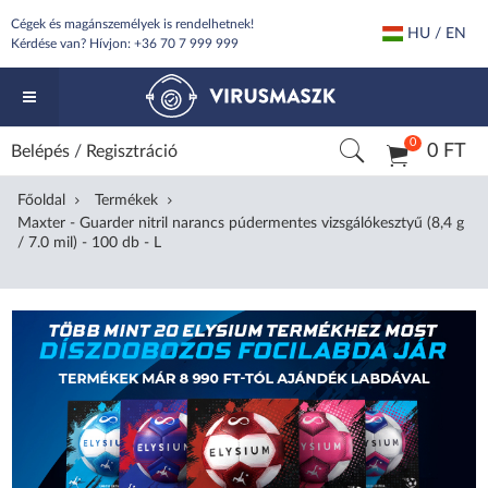
Cégek és magánszemélyek is rendelhetnek!
HU / EN
Kérdése van? Hívjon:
+36 70 7 999 999
0
0 FT
Belépés
/
Regisztráció
Főoldal
Termékek
Maxter - Guarder nitril narancs púdermentes vizsgálókesztyű (8,4 g
/ 7.0 mil) - 100 db - L