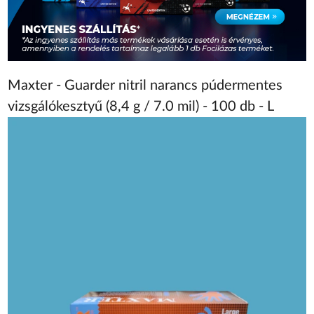
Maxter - Guarder nitril narancs púdermentes
vizsgálókesztyű (8,4 g / 7.0 mil) - 100 db - L