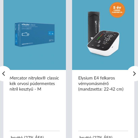
Mercator nitrylex® classic
Elysium E4 felkaros
kék orvosi púdermentes
vérnyomásmérő
nitril kesztyű - M
(mandzsetta: 22-42 cm)
bruttó (27% ÁFA)
bruttó (27% ÁFA)