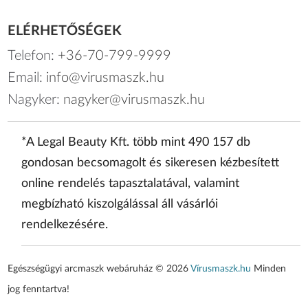
ELÉRHETŐSÉGEK
Telefon:
+36-70-799-9999
Email:
info@virusmaszk.hu
Nagyker:
nagyker@virusmaszk.hu
*A Legal Beauty Kft. több mint 490 157 db
gondosan becsomagolt és sikeresen kézbesített
online rendelés tapasztalatával, valamint
megbízható kiszolgálással áll vásárlói
rendelkezésére.
Egészségügyi arcmaszk webáruház © 2026
Vírusmaszk.hu
Minden
jog fenntartva!