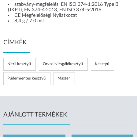
szabvány-megfelelés: EN ISO 374-1:2016 Type B
(JKPT), EN 374-4:2013, EN ISO 374-5:2016
CE Megfelelőségi Nyilatkozat
8,4 g / 7.0 mil
CÍMKÉK
Nitril kesztyű
Orvosi vizsgálókesztyű
Kesztyű
Púdermentes kesztyű
Maxter
AJÁNLOTT TERMÉKEK