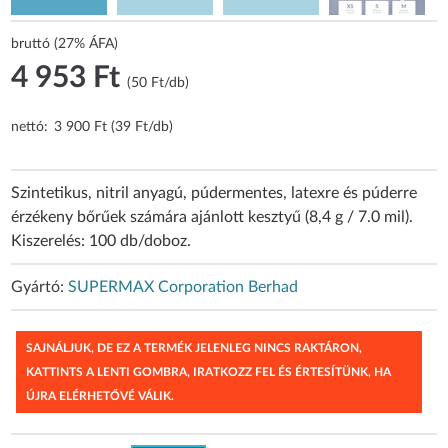
bruttó (27% ÁFA)
4 953 Ft
(50 Ft/db)
nettó:
3 900 Ft (39 Ft/db)
Szintetikus, nitril anyagú, púdermentes, latexre és púderre
érzékeny bőrűek számára ajánlott kesztyű (8,4 g / 7.0 mil).
Kiszerelés: 100 db/doboz.
Gyártó:
SUPERMAX Corporation Berhad
SAJNÁLJUK, DE EZ A TERMÉK JELENLEG NINCS RAKTÁRON,
KATTINTS A LENTI GOMBRA, IRATKOZZ FEL ÉS ÉRTESÍTÜNK, HA
ÚJRA ELÉRHETŐVÉ VÁLIK.