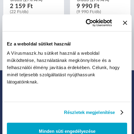
2 159 Ft
9 990 Ft
(22 Ft/db)
(9 990 Ft/db)
Méret:
XS
S
M
Ez a weboldal sütiket használ
L
XL
A Vírusmaszk.hu sütiket használ a weboldal
működtetése, használatának megkönnyítése és a
felhasználói élmény javítása érdekében. Célunk, hogy
minél teljesebb szolgáltatást nyújthassunk
látogatóinknak.
IRATKOZZ FEL HÍRLEVELÜNKRE:
Legfrissebb termékek, akciók és eladások
Részletek megjelenítése
Minden süti engedélyezése
Kattints ide, ha hozzájárulsz ahhoz, hogy a Legal Beauty Kft.