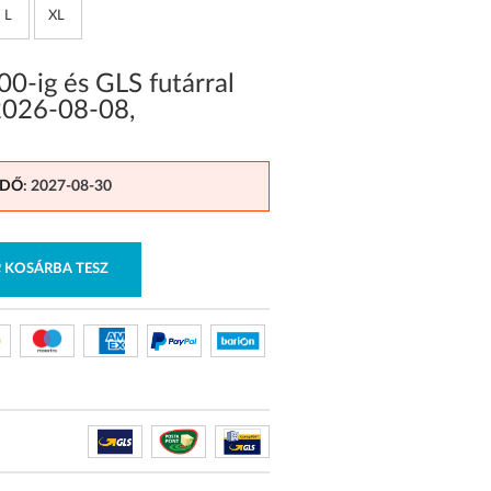
L
XL
0-ig és GLS futárral
2026-08-08
,
IDŐ
: 2027-08-30
KOSÁRBA TESZ