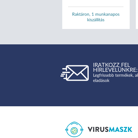
Raktáron, 1 munkanapos
Raktáron, 1 munkanapos
kiszállítás
kiszállítás
IRATKOZZ FEL
HÍRLEVELÜNKRE:
Legfrissebb termékek, a
eladások