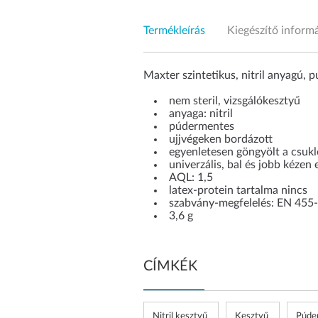
Termékleírás
Kiegészítő inform
Maxter szintetikus, nitril anyagú, 
nem steril, vizsgálókesztyű
anyaga: nitril
púdermentes
ujjvégeken bordázott
egyenletesen göngyölt a csukl
univerzális, bal és jobb kézen
AQL: 1,5
latex-protein tartalma nincs
szabvány-megfelelés: EN 455
3,6 g
CÍMKÉK
Nitril kesztyű
Kesztyű
Púde