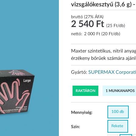
vizsgálókesztyű (3,6 g) 
bruttó (27% ÁFA)
2 540 Ft
(25 Ft/db)
nettó:
2 000 Ft (20 Ft/db)
Maxter szintetikus, nitril any
érzékeny bőrűek számára ajánlo
Gyártó:
SUPERMAX Corporati
RAKTÁRON
1 MUNKANAPOS K
100 db
Mennyiség:
Fekete
Szín: