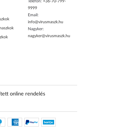
Telefon:
+36-70-799-
9999
Email:
szkok
info@virusmaszk.hu
maszkok
Nagyker:
nagyker@virusmaszk.hu
zkok
tett online rendelés