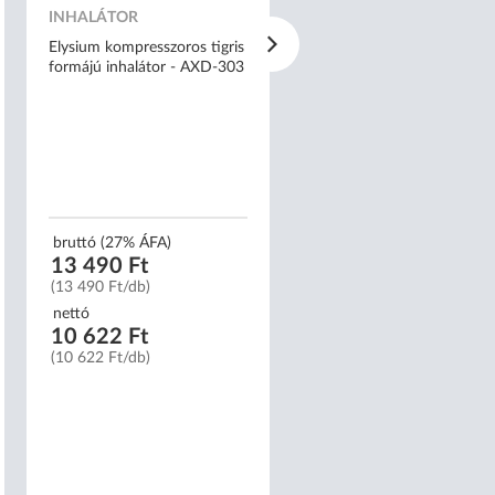
INHALÁTOR
NITRIL KESZTYŰ
Elysium kompresszoros tigris
Mercator nitrylex® classic
formájú inhalátor - AXD-303
kék orvosi púdermentes nit
kesztyű - M
bruttó (27% ÁFA)
bruttó (27% ÁFA)
13 490 Ft
2 159 Ft
(13 490 Ft/db)
(22 Ft/db)
nettó
nettó
10 622 Ft
1 700 Ft
(10 622 Ft/db)
(17 Ft/db)
Méret:
XS
S
M
L
XL