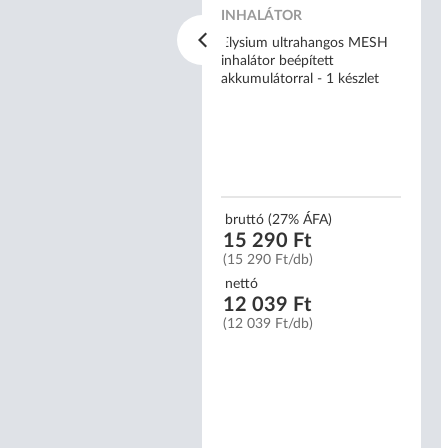
ysium E2 felkaros
INHALÁTOR
rnyomásmérő
andzsetta: 22-42 cm)
Elysium ultrahangos MESH
inhalátor beépített
akkumulátorral - 1 készlet
uttó (27% ÁFA)
 390 Ft
 390 Ft/db)
bruttó (27% ÁFA)
15 290 Ft
ttó
(15 290 Ft/db)
 819 Ft
 819 Ft/db)
nettó
12 039 Ft
(12 039 Ft/db)