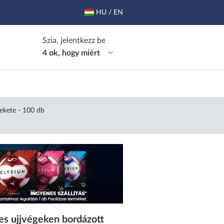
HU / EN
Szia, jelentkezz be
4 ok, hogy miért
Fekete - 100 db
es ujjvégeken bordázott