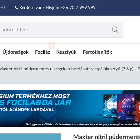
ek!
|
Kérdése van? Hívjon:
+36 70 7 999 999
ÚJ
Újdonságok
Fociláz
Kesztyűk
Fertőtlenítők
Maxter nitril púdermentes ujjvégeken bordázott vizsgálókesztyű (3,6 g) - 
Maxter nitril púderment