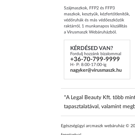
Szájmaszkok, FFP2 és FFP3
maszkok, kesztyűk, kézfertőtlenítők,
védőruhák és más védőeszközök
raktárról, 1 munkanapos kiszállítás
a Vírusmaszk Webáruházból.
KÉRDÉSED VAN?
Fordulj hozzánk bizalommal
+36-70-799-9999
H- P: 8:00-17:00-ig
nagyker@virusmaszk.hu
*A Legal Beauty Kft. több mi
tapasztalatával, valamint megb
Egészségügyi arcmaszk webáruház © 2