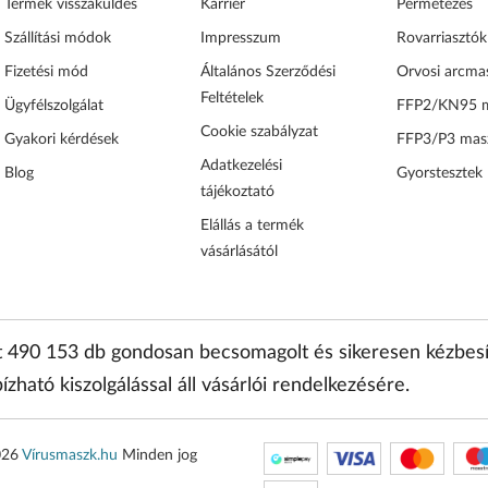
Termék visszaküldés
Karrier
Permetezés
Szállítási módok
Impresszum
Rovarriasztók
Fizetési mód
Általános Szerződési
Orvosi arcma
Feltételek
Ügyfélszolgálat
FFP2/KN95 
Cookie szabályzat
Gyakori kérdések
FFP3/P3 mas
Adatkezelési
Blog
Gyorstesztek
tájékoztató
Elállás a termék
vásárlásától
nt 490 153 db gondosan becsomagolt és sikeresen kézbesí
ízható kiszolgálással áll vásárlói rendelkezésére.
026
Vírusmaszk.hu
Minden jog