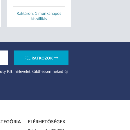
Raktáron, 1 munkanapos
Raktáron, 1 munkanapo
kiszállítás
kiszállítás
FELIRATKOZOK
uty Kft. hírlevelet küldhessen neked új
TEGÓRIA
ELÉRHETŐSÉGEK