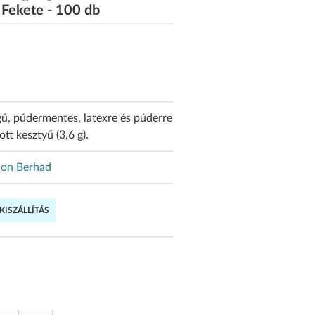
- Fekete - 100 db
agú, púdermentes, latexre és púderre
tt kesztyű (3,6 g).
on Berhad
ISZÁLLÍTÁS