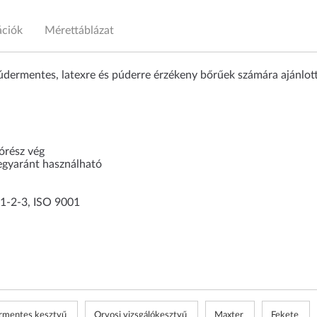
ációk
Mérettáblázat
púdermentes, latexre és púderre érzékeny bőrűek számára ajánlott
órész vég
 egyaránt használható
-1-2-3, ISO 9001
rmentes kesztyű
Orvosi vizsgálókesztyű
Maxter
Fekete