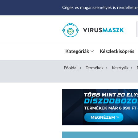
Cégek és magánszemélyek is rendelhetn
Kategóriák
Készletkisöprés
Főoldal
Termékek
Kesztyűk