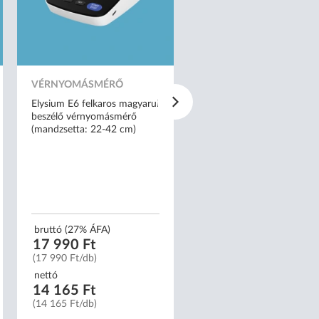
VÉRNYOMÁSMÉRŐ
NITRIL KESZTYŰ
Elysium E6 felkaros magyarul
Mercator nitrylex® classic
beszélő vérnyomásmérő
kék orvosi púdermentes nit
(mandzsetta: 22-42 cm)
kesztyű - M
bruttó (27% ÁFA)
bruttó (27% ÁFA)
17 990 Ft
2 159 Ft
(17 990 Ft/db)
(22 Ft/db)
nettó
nettó
14 165 Ft
1 700 Ft
(14 165 Ft/db)
(17 Ft/db)