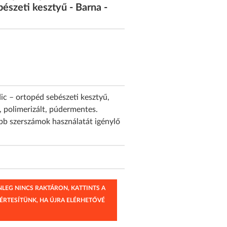
észeti kesztyű - Barna -
c – ortopéd sebészeti kesztyű,
, polimerizált, púdermentes.
b szerszámok használatát igénylő
.
ENLEG NINCS RAKTÁRON, KATTINTS A
 ÉRTESÍTÜNK, HA ÚJRA ELÉRHETŐVÉ