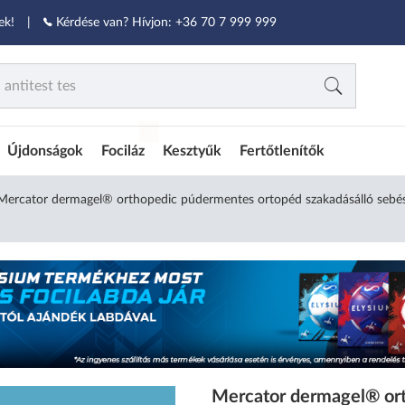
ek!
|
Kérdése van? Hívjon:
+36 70 7 999 999
ÚJ
Újdonságok
Fociláz
Kesztyűk
Fertőtlenítők
Mercator dermagel® orthopedic púdermentes ortopéd szakadásálló sebész
Mercator dermagel® or