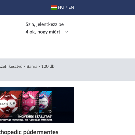
HU / EN
Szia, jelentkezz be
4 ok, hogy miért
eti kesztyű - Barna - 100 db
thopedic púdermentes