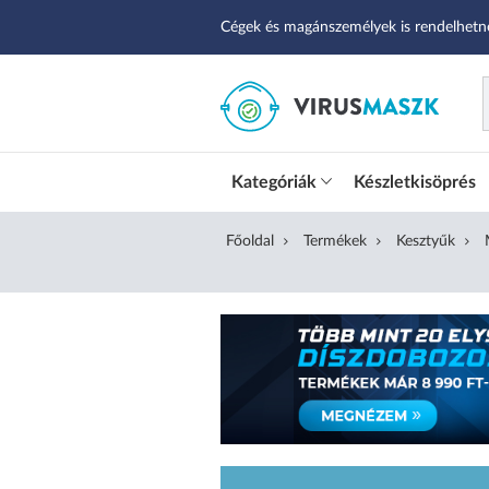
Cégek és magánszemélyek is rendelhetn
Kategóriák
Készletkisöprés
Főoldal
Termékek
Kesztyűk