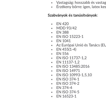
Vastagság: hosszabb és vasta
Érzékeny bőrre: igen, latex k
Szabványok és tanúsítványok
:
EN 420
MDD 93/42
EN 388
EN ISO 15223-1
EN 1041
Az Európai Unió és Tanács (E
EN 455(1-4)
EN 556
EN ISO 11737-1,2
EN 11137-1,2
EN ISO 13485:2016
EN ISO 14971
EN ISO 10993-1,5,10
EN ISO 374-1
EN ISO 374-2
EN 374-4
EN ISO 374-5
EN 16523-1