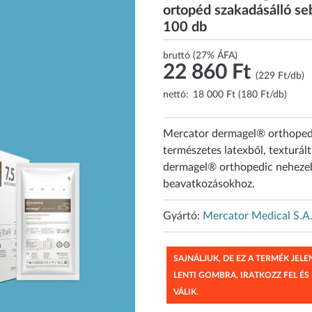
ortopéd szakadásálló seb
100 db
bruttó (27% ÁFA)
22 860 Ft
(229 Ft/db)
nettó:
18 000 Ft (180 Ft/db)
Mercator dermagel® orthopedi
természetes latexből, texturált
dermagel® orthopedic nehezeb
beavatkozásokhoz.
Gyártó:
Mercator Medical S.A
SAJNÁLJUK, DE EZ A TERMÉK JEL
LENTI GOMBRA, IRATKOZZ FEL ÉS
VÁLIK.