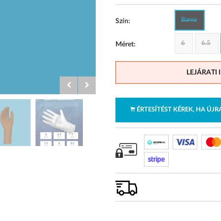
Barna
Szín:
6
6.5
Méret:
LEJÁRATI 
ÉRTESÍTÉST KÉREK, HA ÚJ