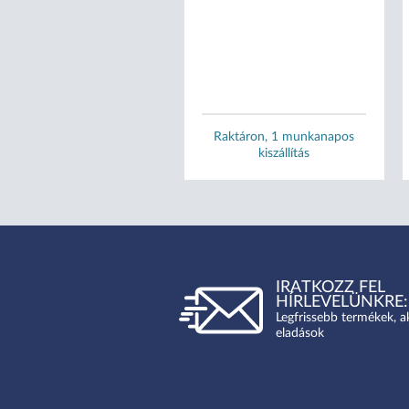
Raktáron, 1 munkanapos
Raktáron, 1 munkanapos
kiszállítás
kiszállítás
IRATKOZZ FEL
HÍRLEVELÜNKRE:
Legfrissebb termékek, a
eladások