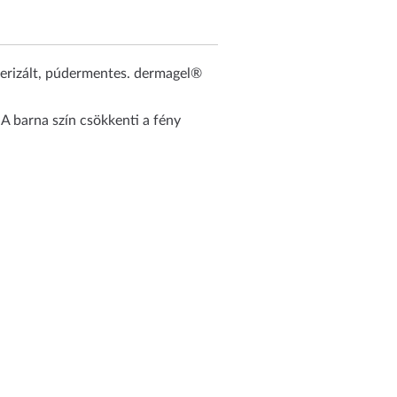
merizált, púdermentes. dermagel®
A barna szín csökkenti a fény