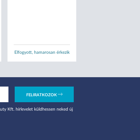
Méret:
XS
S
M
L
XL
Raktáron, 1 munkanapo
Elfogyott, hamarosan érkezik
kiszállítás
FELIRATKOZOK
uty Kft. hírlevelet küldhessen neked új