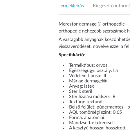
Termékleírás
Kiegészítő inform
Mercator dermagel® orthopedic – or
orthopedic nehezebb szerszámok ha
A vastagabb anyagnak köszönhetően 
visszaverődését, növelve ezzel a f
Specifikáció
:
Terméktípus: orvosi
Egészségügyi osztály: IIa
Védelem típusa: III
Márka: dermagel®
Anyag: latex
Steril: steril
Sterilizálási módszer: R
Textúra: texturált
Belső felület: púdermentes - p
AQL tömörségi szint: 0,65
Forma: anatómiai
Mandzsetta: tekercselt
A kesztyű hossza: hosszított