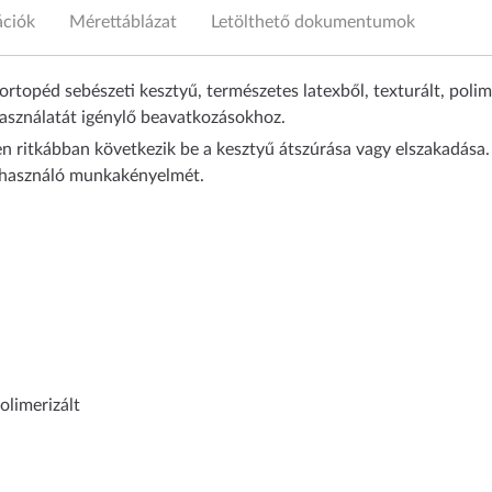
ációk
Mérettáblázat
Letölthető dokumentumok
topéd sebészeti kesztyű, természetes latexből, texturált, poli
sználatát igénylő beavatkozásokhoz.
ritkábban következik be a kesztyű átszúrása vagy elszakadása. 
elhasználó munkakényelmét.
olimerizált