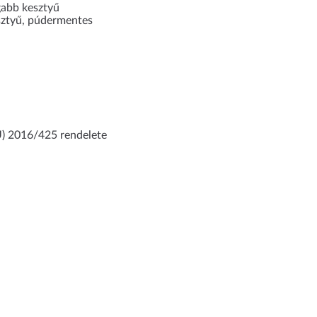
gabb kesztyű
esztyű, púdermentes
U) 2016/425 rendelete