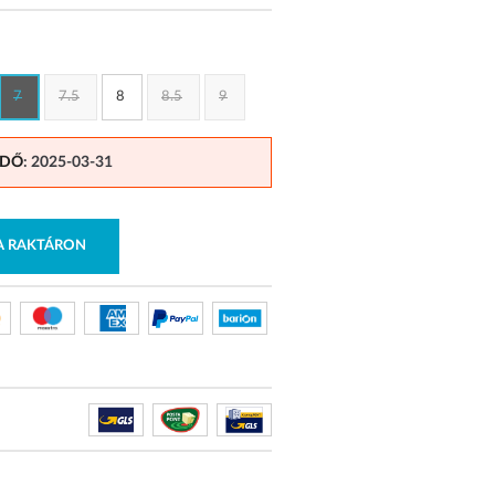
7
7.5
8
8.5
9
IDŐ
: 2025-03-31
RA RAKTÁRON