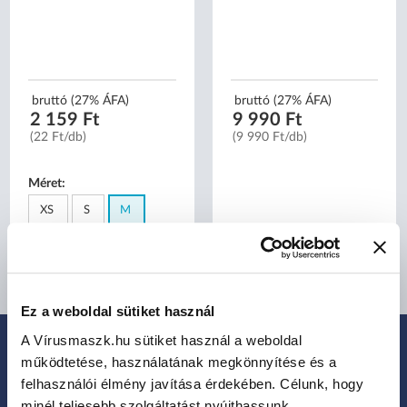
bruttó (27% ÁFA)
bruttó (27% ÁFA)
2 159 Ft
9 990 Ft
(22 Ft/db)
(9 990 Ft/db)
Méret:
XS
S
M
L
XL
Ez a weboldal sütiket használ
A Vírusmaszk.hu sütiket használ a weboldal
működtetése, használatának megkönnyítése és a
IRATKOZZ FEL HÍRLEVELÜNKRE:
felhasználói élmény javítása érdekében. Célunk, hogy
Legfrissebb termékek, akciók és eladások
minél teljesebb szolgáltatást nyújthassunk