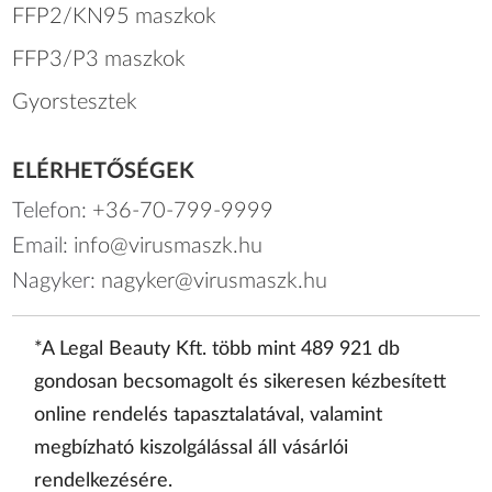
FFP2/KN95 maszkok
FFP3/P3 maszkok
Gyorstesztek
ELÉRHETŐSÉGEK
Telefon:
+36-70-799-9999
Email:
info@virusmaszk.hu
Nagyker:
nagyker@virusmaszk.hu
*A Legal Beauty Kft. több mint 489 921 db
gondosan becsomagolt és sikeresen kézbesített
online rendelés tapasztalatával, valamint
megbízható kiszolgálással áll vásárlói
rendelkezésére.