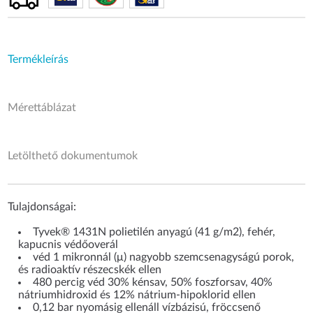
Termékleírás
Mérettáblázat
Letölthető dokumentumok
Tulajdonságai:
Tyvek® 1431N polietilén anyagú (41 g/m2), fehér,
kapucnis védőoverál
véd 1 mikronnál (μ) nagyobb szemcsenagyságú porok,
és radioaktív részecskék ellen
480 percig véd 30% kénsav, 50% foszforsav, 40%
nátriumhidroxid és 12% nátrium-hipoklorid ellen
0,12 bar nyomásig ellenáll vízbázisú, fröccsenő