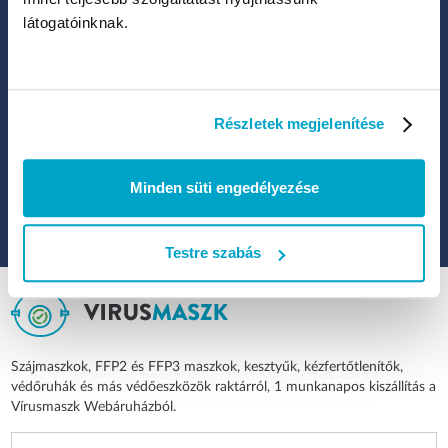
látogatóinknak.
Kattints ide, ha hozzájárulsz ahhoz, hogy a Legal Beauty Kft.
Részletek megjelenítése
hírlevelet küldhessen neked új termékekről, akciókról, különleges
promóciókról.
Minden süti engedélyezése
FELIRATKOZOK
Testre szabás
Szájmaszkok, FFP2 és FFP3 maszkok, kesztyűk, kézfertőtlenítők,
védőruhák és más védőeszközök raktárról, 1 munkanapos kiszállítás a
Vírusmaszk Webáruházból.