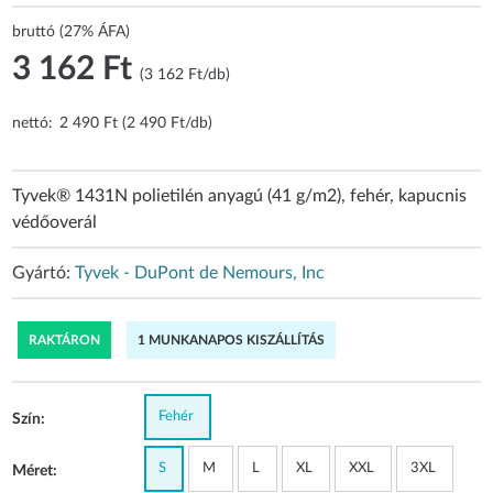
bruttó (27% ÁFA)
3 162 Ft
(3 162 Ft/db)
nettó:
2 490 Ft (2 490 Ft/db)
Tyvek® 1431N polietilén anyagú (41 g/m2), fehér, kapucnis
védőoverál
Gyártó:
Tyvek - DuPont de Nemours, Inc
RAKTÁRON
1 MUNKANAPOS KISZÁLLÍTÁS
Fehér
Szín:
S
M
L
XL
XXL
3XL
Méret: