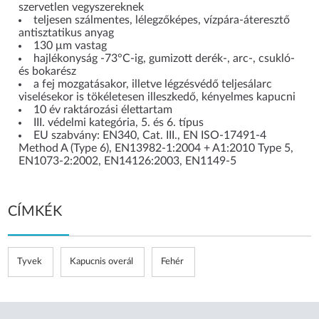
szervetlen vegyszereknek
teljesen szálmentes, lélegzőképes, vízpára-áteresztő
antisztatikus anyag
130 μm vastag
hajlékonyság -73°C-ig, gumizott derék-, arc-, csukló-
és bokarész
a fej mozgatásakor, illetve légzésvédő teljesálarc
viselésekor is tökéletesen illeszkedő, kényelmes kapucni
10 év raktározási élettartam
III. védelmi kategória, 5. és 6. típus
EU szabvány: EN340, Cat. III., EN ISO-17491-4
Method A (Type 6), EN13982-1:2004 + A1:2010 Type 5,
EN1073-2:2002, EN14126:2003, EN1149-5
CÍMKÉK
Tyvek
Kapucnis overál
Fehér