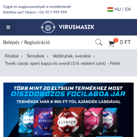
Cégek és magánszemélyek is rendelhetnek!
HU / EN
Kérdése van? Hívjon:
+36 70 7 999 999
0
0 FT
Belépés
/
Regisztráció
Főoldal
Termékek
Védőruhák, overálok
Tyvek classic xpert kapucnis overál (5/6 védelmi szint) - Fehér