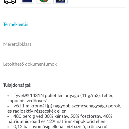
Termékleírás
Mérettáblázat
Letölthető dokumentumok
Tulajdonságai:
Tyvek® 1431N polietilén anyagú (41 g/m2), fehér,
kapucnis védőoverál
véd 1 mikronnál (μ) nagyobb szemcsenagyságú porok,
és radioaktív részecskék ellen
480 percig véd 30% kénsav, 50% foszforsav, 40%
nátriumhidroxid és 12% nátrium-hipoklorid ellen
0,12 bar nyomásig ellenáll vízbázisú, fröccsenő