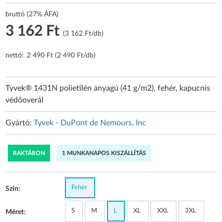
bruttó (27% ÁFA)
3 162 Ft
(3 162 Ft/db)
nettó:
2 490 Ft (2 490 Ft/db)
Tyvek® 1431N polietilén anyagú (41 g/m2), fehér, kapucnis
védőoverál
Gyártó:
Tyvek - DuPont de Nemours, Inc
RAKTÁRON
1 MUNKANAPOS KISZÁLLÍTÁS
Fehér
Szín:
S
M
L
XL
XXL
3XL
Méret: