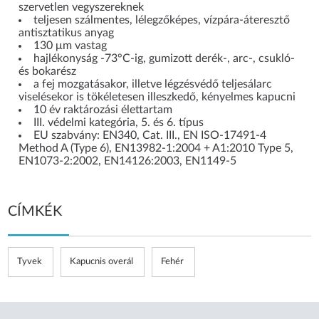
szervetlen vegyszereknek
teljesen szálmentes, lélegzőképes, vízpára-áteresztő
antisztatikus anyag
130 μm vastag
hajlékonyság -73°C-ig, gumizott derék-, arc-, csukló-
és bokarész
a fej mozgatásakor, illetve légzésvédő teljesálarc
viselésekor is tökéletesen illeszkedő, kényelmes kapucni
10 év raktározási élettartam
III. védelmi kategória, 5. és 6. típus
EU szabvány: EN340, Cat. III., EN ISO-17491-4
Method A (Type 6), EN13982-1:2004 + A1:2010 Type 5,
EN1073-2:2002, EN14126:2003, EN1149-5
CÍMKÉK
Tyvek
Kapucnis overál
Fehér