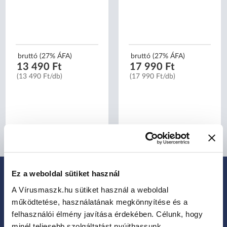
bruttó (27% ÁFA)
bruttó (27% ÁFA)
13 490 Ft
17 990 Ft
(13 490 Ft/db)
(17 990 Ft/db)
Ez a weboldal sütiket használ
A Vírusmaszk.hu sütiket használ a weboldal
IRATKOZZ FEL HÍRLEVELÜNKRE:
Legfrissebb termékek, akciók és eladások
működtetése, használatának megkönnyítése és a
felhasználói élmény javítása érdekében. Célunk, hogy
minél teljesebb szolgáltatást nyújthassunk