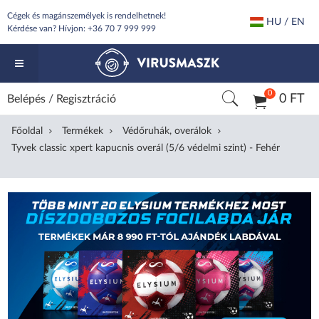
Cégek és magánszemélyek is rendelhetnek!
HU / EN
Kérdése van? Hívjon:
+36 70 7 999 999
0
0 FT
Belépés
/
Regisztráció
Főoldal
Termékek
Védőruhák, overálok
Tyvek classic xpert kapucnis overál (5/6 védelmi szint) - Fehér