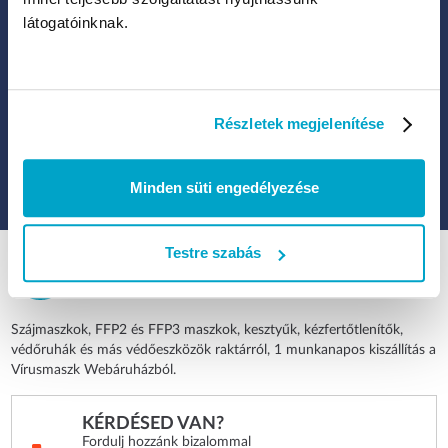
látogatóinknak.
Kattints ide, ha hozzájárulsz ahhoz, hogy a Legal Beauty Kft.
hírlevelet küldhessen neked új termékekről, akciókról, különleges
promóciókról.
Részletek megjelenítése
FELIRATKOZOK
Minden süti engedélyezése
Testre szabás
Szájmaszkok, FFP2 és FFP3 maszkok, kesztyűk, kézfertőtlenítők,
védőruhák és más védőeszközök raktárról, 1 munkanapos kiszállítás a
Vírusmaszk Webáruházból.
KÉRDÉSED VAN?
Fordulj hozzánk bizalommal