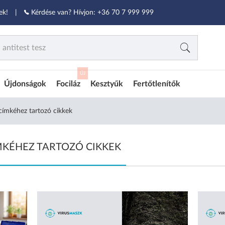
ek!
|
Kérdése van? Hívjon:
+36 70 7 999 999
ÚJ
Újdonságok
Fociláz
Kesztyűk
Fertőtlenítők
 címkéhez tartozó cikkek
MKÉHEZ TARTOZÓ CIKKEK