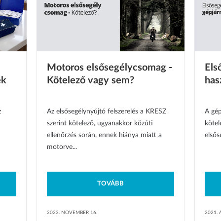
Motoros elsősegélycsomag -
Els
ek
Kötelező vagy sem?
has
z
Az elsősegélynyújtó felszerelés a KRESZ
A gé
szerint kötelező, ugyanakkor közúti
kötel
ellenőrzés során, ennek hiánya miatt a
elsős
motorve...
TOVÁBB
2023. NOVEMBER 16.
2021. 