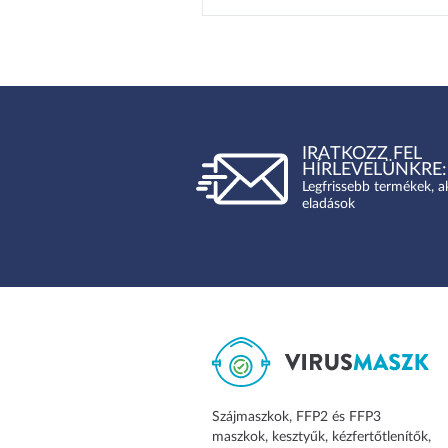
IRATKOZZ FEL
HÍRLEVELÜNKRE:
Legfrissebb termékek, a
eladások
Szájmaszkok, FFP2 és FFP3
maszkok, kesztyűk, kézfertőtlenítők,