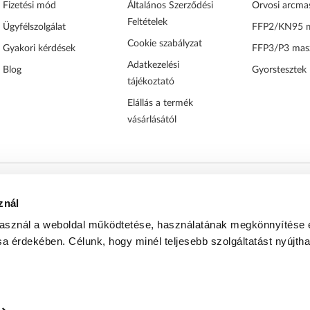
Fizetési mód
Általános Szerződési
Orvosi arcma
Feltételek
Ügyfélszolgálat
FFP2/KN95 
Cookie szabályzat
Gyakori kérdések
FFP3/P3 mas
Adatkezelési
Blog
Gyorstesztek
tájékoztató
Elállás a termék
vásárlásától
nt 490 332 db gondosan becsomagolt és sikeresen kézbesí
znál
ízható kiszolgálással áll vásárlói rendelkezésére.
használ a weboldal működtetése, használatának megkönnyítése 
sa érdekében. Célunk, hogy minél teljesebb szolgáltatást nyújth
026
Vírusmaszk.hu
Minden jog