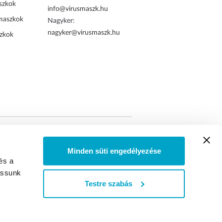
szkok
info@virusmaszk.hu
maszkok
Nagyker:
nagyker@virusmaszk.hu
zkok
tett online rendelés
Minden süti engedélyezése
és a
assunk
Testre szabás