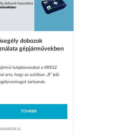
ősegély dobozok
ználata gépjárművekben
pjármű-tulajdonosokat a KRESZ
ezi arra, hogy az autóban „B” jelű
egélycsomagot tartsanak.
TOVÁBB
AUGUSZTUS 13.