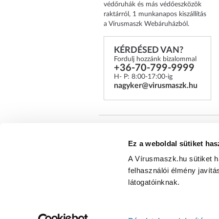
védőruhák és más védőeszközök
raktárról, 1 munkanapos kiszállítás
a Vírusmaszk Webáruházból.
KÉRDÉSED VAN?
Fordulj hozzánk bizalommal
+36-70-799-9999
H- P: 8:00-17:00-ig
nagyker@virusmaszk.hu
*A Legal Beauty Kft. több mi
Ez a weboldal sütiket has
tapasztalatával, valamint megb
A Vírusmaszk.hu sütiket 
felhasználói élmény javítá
Egészségügyi arcmaszk webáruház © 2
látogatóinknak.
fenntartva!