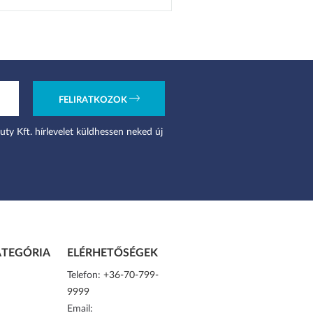
FELIRATKOZOK
uty Kft. hírlevelet küldhessen neked új
TEGÓRIA
ELÉRHETŐSÉGEK
Telefon:
+36-70-799-
9999
Email: