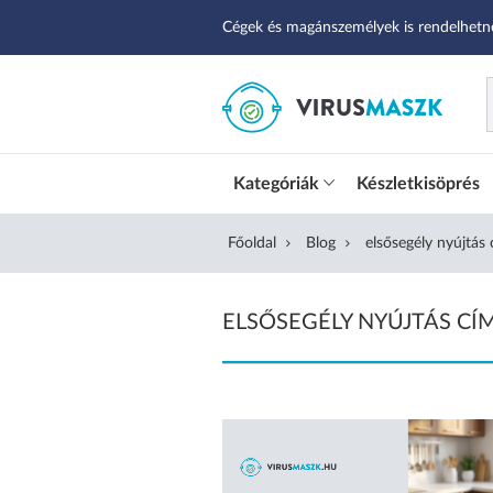
Cégek és magánszemélyek is rendelhetn
Kategóriák
Készletkisöprés
Főoldal
Blog
elsősegély nyújtás
ELSŐSEGÉLY NYÚJTÁS CÍ