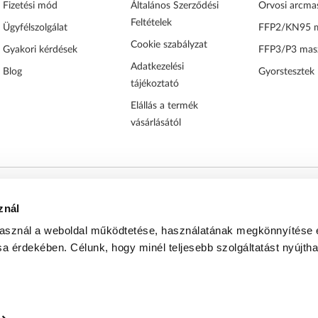
Fizetési mód
Általános Szerződési
Orvosi arcma
Feltételek
Ügyfélszolgálat
FFP2/KN95 
Cookie szabályzat
Gyakori kérdések
FFP3/P3 mas
Adatkezelési
Blog
Gyorstesztek
tájékoztató
Elállás a termék
vásárlásától
nt 490 332 db gondosan becsomagolt és sikeresen kézbesí
znál
ízható kiszolgálással áll vásárlói rendelkezésére.
használ a weboldal működtetése, használatának megkönnyítése 
sa érdekében. Célunk, hogy minél teljesebb szolgáltatást nyújth
026
Vírusmaszk.hu
Minden jog