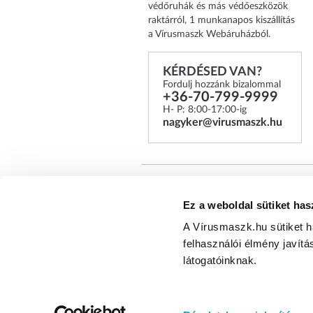
védőruhák és más védőeszközök
raktárról, 1 munkanapos kiszállítás
a Vírusmaszk Webáruházból.
KÉRDÉSED VAN?
Fordulj hozzánk bizalommal
+36-70-799-9999
H- P: 8:00-17:00-ig
nagyker@virusmaszk.hu
*A Legal Beauty Kft. több mi
Ez a weboldal sütiket has
tapasztalatával, valamint megb
A Vírusmaszk.hu sütiket 
felhasználói élmény javítá
Egészségügyi arcmaszk webáruház © 2
látogatóinknak.
fenntartva!