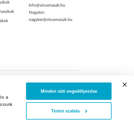
szkok
info@virusmaszk.hu
maszkok
Nagyker:
nagyker@virusmaszk.hu
zkok
tett online rendelés
Minden süti engedélyezése
és a
assunk
Testre szabás