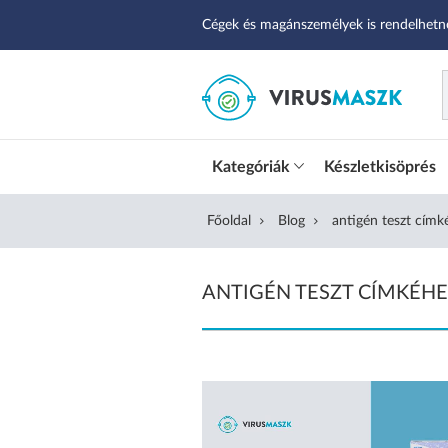
Cégek és magánszemélyek is rendelhetn
Kategóriák
Készletkisöprés
Főoldal
Blog
antigén teszt címk
ANTIGÉN TESZT CÍMKÉHE