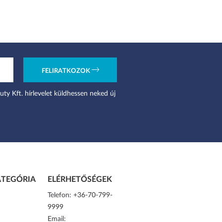
FELIRATKOZOK
uty Kft. hírlevelet küldhessen neked új
TEGÓRIA
ELÉRHETŐSÉGEK
Telefon:
+36-70-799-
9999
Email: