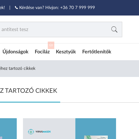
ek!
|
Kérdése van? Hívjon:
+36 70 7 999 999
ÚJ
Újdonságok
Fociláz
Kesztyűk
Fertőtlenítők
éhez tartozó cikkek
Z TARTOZÓ CIKKEK