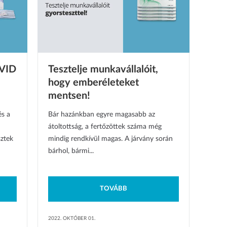
OVID
Tesztelje munkavállalóit,
hogy emberéleteket
mentsen!
és a
Bár hazánkban egyre magasabb az
átoltottság, a fertőzöttek száma még
sztek
mindig rendkívül magas. A járvány során
bárhol, bármi...
TOVÁBB
2022. OKTÓBER 01.