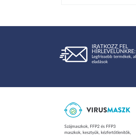
IRATKOZZ FEL
HÍRLEVELÜNKRE:
Legfrissebb termékek, a
eladások
Szájmaszkok, FFP2 és FFP3
maszkok, kesztyűk, kézfertőtlenítők,