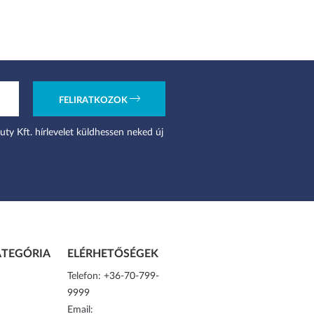
FELIRATKOZOK
uty Kft. hírlevelet küldhessen neked új
TEGÓRIA
ELÉRHETŐSÉGEK
Telefon:
+36-70-799-
9999
Email: