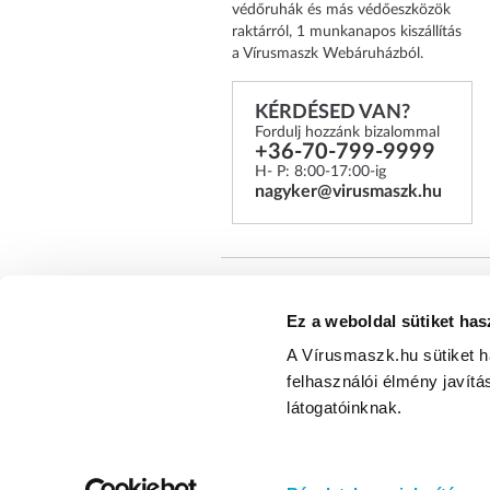
védőruhák és más védőeszközök
raktárról, 1 munkanapos kiszállítás
a Vírusmaszk Webáruházból.
KÉRDÉSED VAN?
Fordulj hozzánk bizalommal
+36-70-799-9999
H- P: 8:00-17:00-ig
nagyker@virusmaszk.hu
*A Legal Beauty Kft. több mi
Ez a weboldal sütiket has
tapasztalatával, valamint megb
A Vírusmaszk.hu sütiket 
felhasználói élmény javítá
Egészségügyi arcmaszk webáruház © 2
látogatóinknak.
fenntartva!