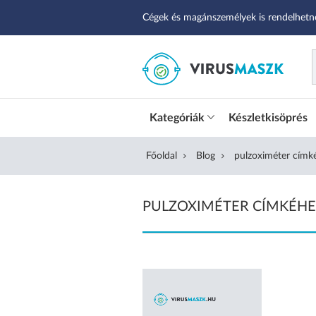
Cégek és magánszemélyek is rendelhetn
Kategóriák
Készletkisöprés
Főoldal
Blog
pulzoximéter címké
PULZOXIMÉTER CÍMKÉHE