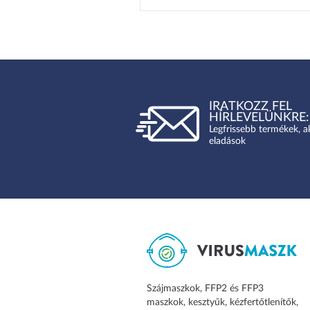
IRATKOZZ FEL
HÍRLEVELÜNKRE:
Legfrissebb termékek, a
eladások
Szájmaszkok, FFP2 és FFP3
maszkok, kesztyűk, kézfertőtlenítők,