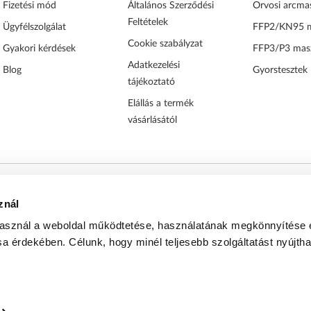
Fizetési mód
Általános Szerződési
Orvosi arcma
Feltételek
Ügyfélszolgálat
FFP2/KN95 
Cookie szabályzat
Gyakori kérdések
FFP3/P3 mas
Adatkezelési
Blog
Gyorstesztek
tájékoztató
Elállás a termék
vásárlásától
nt 489 921 db gondosan becsomagolt és sikeresen kézbesí
znál
ízható kiszolgálással áll vásárlói rendelkezésére.
használ a weboldal működtetése, használatának megkönnyítése 
sa érdekében. Célunk, hogy minél teljesebb szolgáltatást nyújth
026
Vírusmaszk.hu
Minden jog