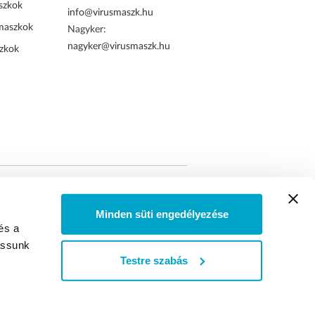
szkok
info@virusmaszk.hu
maszkok
Nagyker:
nagyker@virusmaszk.hu
zkok
tett online rendelés
Minden süti engedélyezése
és a
assunk
Testre szabás