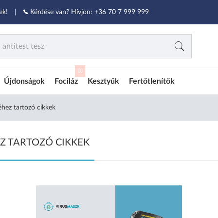
ek!
|
Kérdése van? Hívjon:
+36 70 7 999 999
ÚJ
Újdonságok
Fociláz
Kesztyűk
Fertőtlenítők
hez tartozó cikkek
Z TARTOZÓ CIKKEK