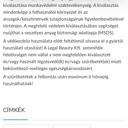
kiválasztása munkavédelmi szaktevékenység. A kiválasztás
mindenképp a felhasználói környezet és az
anyagok/készítmények tulajdonságainak figyelembevételével
történjen. A megfelelő védelem kiválasztásában segítséget
nyújthat a veszélyes anyag biztonsági adatlapja (MSDS).
A védőeszköz használata előtt feltétlenül olvassa el a gyártói
használati utasítást! A Legal Beauty Kft. semmiféle
felelősséget nem vállal a nem megfelelően kiválasztott
és/vagy használt légzésvédő(k) és/vagy szűrőbetét(ek) miatt
bekövetkező esetleges egészségkárosodásért.
A szűrőbetétek a felbontás után maximum 6 hónapig
használhatóak!
CÍMKÉK