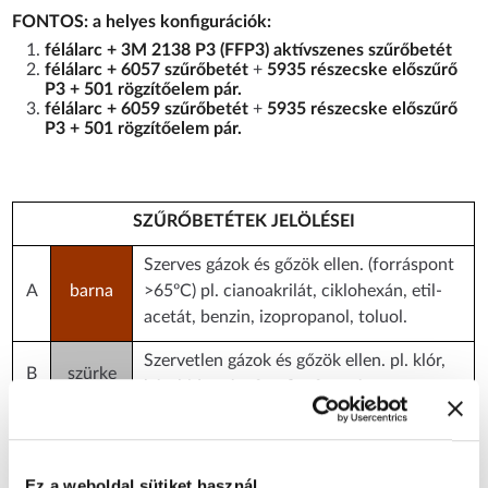
FONTOS: a helyes konfigurációk:
félálarc + 3M 2138 P3 (FFP3) aktívszenes szűrőbetét
félálarc + 6057 szűrőbetét
+
5935 részecske előszűrő
P3 + 501 rögzítőelem pár.
félálarc + 6059 szűrőbetét
+
5935 részecske előszűrő
P3 + 501 rögzítőelem pár.
SZŰRŐBETÉTEK JELÖLÉSEI
Szerves gázok és gőzök ellen. (forráspont
A
barna
>65ºC) pl. cianoakrilát, ciklohexán, etil-
acetát, benzin, izopropanol, toluol.
Szervetlen gázok és gőzök ellen. pl. klór,
B
szürke
kén-hidrogén, foszfin, foszgén.
Savas gázok és gőzök ellen. pl. kén-dioxid,
E
sárga
hangyasav.
Ez a weboldal sütiket használ