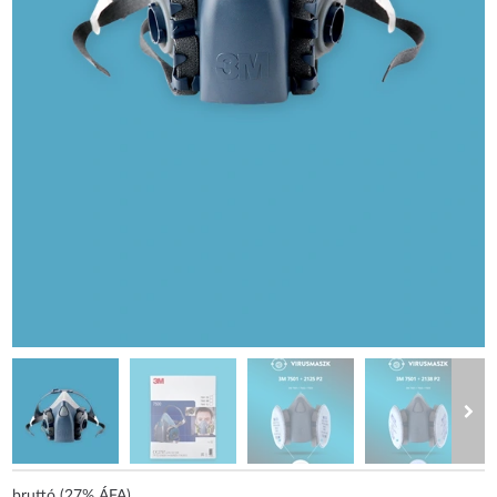
bruttó (27% ÁFA)