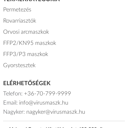
Permetezés
Rovarriasztók
Orvosi arcmaszkok
FFP2/KN95 maszkok
FFP3/P3 maszkok
Gyorstesztek
ELÉRHETŐSÉGEK
Telefon:
+36-70-799-9999
Email:
info@virusmaszk.hu
Nagyker:
nagyker@virusmaszk.hu