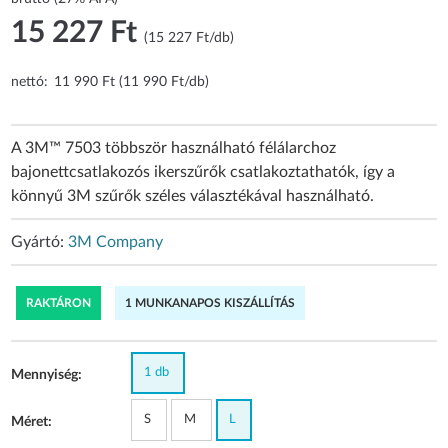
15 227 Ft
(15 227 Ft/db)
nettó:
11 990 Ft (11 990 Ft/db)
A 3M™ 7503 többször használható félálarchoz
bajonettcsatlakozós ikerszűrők csatlakoztathatók, így a
könnyű 3M szűrők széles választékával használható.
Gyártó:
3M Company
RAKTÁRON
1 MUNKANAPOS KISZÁLLÍTÁS
1 db
Mennyiség:
S
M
L
Méret: