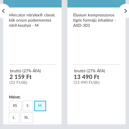
Mercator nitrylex® classic
Elysium kompresszoros
kék orvosi púdermentes
tigris formájú inhalátor -
nitril kesztyű - M
AXD-303
bruttó (27% ÁFA)
bruttó (27% ÁFA)
2 159 Ft
13 490 Ft
(22 Ft/db)
(13 490 Ft/db)
Méret:
XS
S
M
L
XL