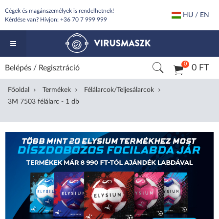
Cégek és magánszemélyek is rendelhetnek!
HU / EN
Kérdése van? Hívjon:
+36 70 7 999 999
0
0 FT
Belépés
/
Regisztráció
Főoldal
Termékek
Félálarcok/Teljesálarcok
3M 7503 félálarc - 1 db