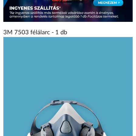
3M 7503 félálarc - 1 db