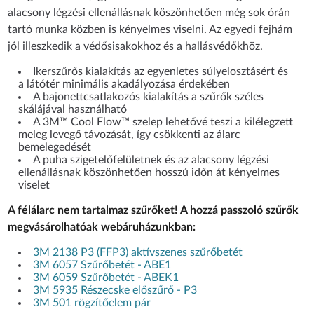
alacsony légzési ellenállásnak köszönhetően még sok órán
tartó munka közben is kényelmes viselni. Az egyedi fejhám
jól illeszkedik a védősisakokhoz és a hallásvédőkhöz.
Ikerszűrős kialakítás az egyenletes súlyelosztásért és
a látótér minimális akadályozása érdekében
A bajonettcsatlakozós kialakítás a szűrők széles
skálájával használható
A 3M™ Cool Flow™ szelep lehetővé teszi a kilélegzett
meleg levegő távozását, így csökkenti az álarc
bemelegedését
A puha szigetelőfelületnek és az alacsony légzési
ellenállásnak köszönhetően hosszú időn át kényelmes
viselet
A félálarc nem tartalmaz szűrőket! A hozzá passzoló szűrők
megvásárolhatóak webáruházunkban:
3M 2138 P3 (FFP3) aktívszenes szűrőbetét
3M 6057 Szűrőbetét - ABE1
3M 6059 Szűrőbetét - ABEK1
3M 5935 Részecske előszűrő - P3
3M 501 rögzítőelem pár