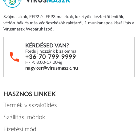
Szájmaszkok, FFP2 és FFP3 maszkok, kesztyűk, kézfertőtlenítők,
védőruhák és más védőeszközök raktárról, 1 munkanapos kiszállítás a
Vírusmaszk Webáruházból.
KÉRDÉSED VAN?
Fordulj hozzánk bizalommal
+36-70-799-9999
H- P: 8:00-17:00-ig
nagyker@virusmaszk.hu
HASZNOS LINKEK
Termék visszaküldés
Szállítási módok
Fizetési mód