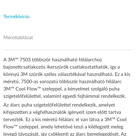
Termékleírás
Mérettáblázat
A 3M™ 7503 többször használható félálarchoz
bajonettcsatlakozós ikerszűrők csatlakoztathatók, így a
könnyű 3M szűrők széles választékával használható. Ez a kis
méretű, 7500-as sorozatú többször használható félálarc
3M™ Cool Flow™ szeleppel, a kényelmet szolgáló puha
szigetelőfelülettel, valamint egyedi fejhámmal rendelkezik.
Az álarc puha szigetelőfelülettel rendelkezik, amelyet
kifejezetten a végfelhasználók igényeit szem előtt tartva
tervezték. Ez a kis méretű félálarc el van látva a 3M™ Cool
Flow™ szeleppel, amely lehetővé teszi a kilélegzett meleg
levegő távozását, így csökkenti az álarc bemelegedését. Az