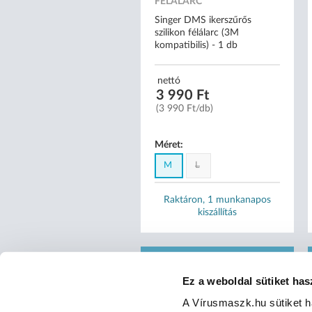
FÉLÁLARC
Singer DMS ikerszűrős
szilikon félálarc (3M
kompatibilis) - 1 db
nettó
3 990 Ft
(3 990 Ft/db)
Méret:
M
L
Raktáron, 1 munkanapos
kiszállítás
Ez a weboldal sütiket has
A Vírusmaszk.hu sütiket 