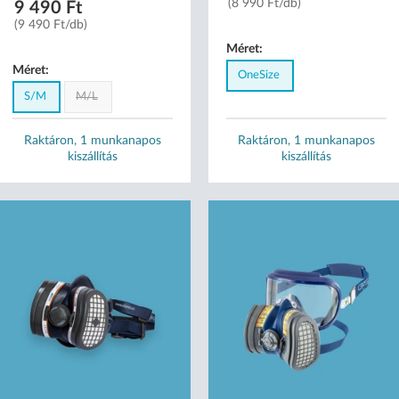
(8 990 Ft/db)
9 490 Ft
(9 490 Ft/db)
Méret:
Méret:
OneSize
S/M
M/L
Raktáron, 1 munkanapos
Raktáron, 1 munkanapos
kiszállítás
kiszállítás