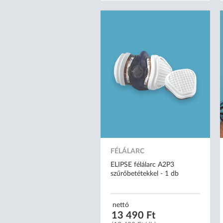
FÉLÁLARC
ELIPSE félálarc A2P3
szűrőbetétekkel - 1 db
nettó
13 490 Ft