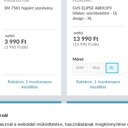
KIEGÉSZÍTŐK
FÉLÁLARC
3M 7581 fejpánt szerelvény
GVS ELIPSE ABEK1P3
félálarc szűrőbetéttel - Új
design - XL
nettó
nettó
13 990 Ft
3 990 Ft
(13 990 Ft/db)
(3 990 Ft/db)
Méret:
S/M
M/L
XL
Raktáron, 1 munkanapos
Raktáron, 1 munkanapos
kiszállítás
kiszállítás
AKCIÓ - KÖZELI LEJÁRAT -50%
znál
használ a weboldal működtetése, használatának megkönnyítése 