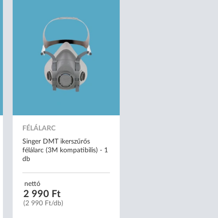
FÉLÁLARC
Singer DMT ikerszűrős
félálarc (3M kompatibilis) - 1
db
nettó
2 990 Ft
(2 990 Ft/db)