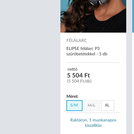
FÉLÁLARC
ELIPSE félálarc P3
szűrőbetétekkel - 1 db
nettó
5 504 Ft
(5 504 Ft/db)
Méret:
S/M
M/L
XL
Raktáron, 1 munkanapos
kiszállítás