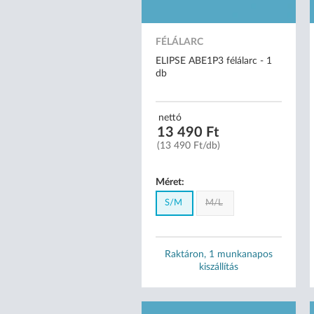
FÉLÁLARC
ELIPSE ABE1P3 félálarc - 1
db
nettó
13 490 Ft
(13 490 Ft/db)
Méret:
S/M
M/L
Raktáron, 1 munkanapos
kiszállítás