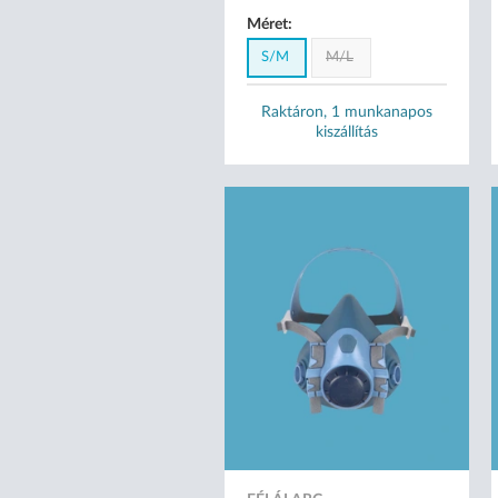
Méret:
S/M
M/L
Raktáron, 1 munkanapos
kiszállítás