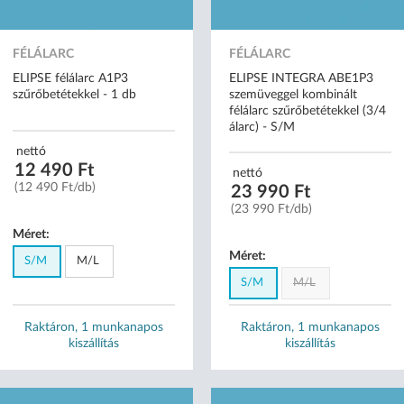
FÉLÁLARC
FÉLÁLARC
ELIPSE félálarc A1P3
ELIPSE INTEGRA ABE1P3
szűrőbetétekkel - 1 db
szemüveggel kombinált
félálarc szűrőbetétekkel (3/4
álarc) - S/M
nettó
12 490 Ft
nettó
(12 490 Ft/db)
23 990 Ft
(23 990 Ft/db)
Méret:
Méret:
S/M
M/L
S/M
M/L
Raktáron, 1 munkanapos
Raktáron, 1 munkanapos
kiszállítás
kiszállítás