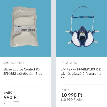
SZŰRŐBETÉT
FÉLÁLARC
Elipse Source Control P3
3M 4279+ FFABEK1P3 R D
SPM652 szűrőbetét - 5 db
gáz- és gőzszűrő félálarc - 1
db
nettó
nettó
10 990 Ft
990 Ft
(10 990 Ft/db)
(198 Ft/db)