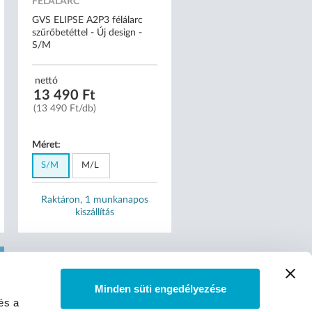
FÉLÁLARC
GVS ELIPSE A2P3 félálarc
szűrőbetéttel - Új design -
S/M
nettó
13 490 Ft
(13 490 Ft/db)
Méret:
S/M
M/L
Raktáron, 1 munkanapos
kiszállítás
Minden süti engedélyezése
és a