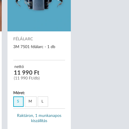
FÉLÁLARC
3M 7501 félálarc - 1 db
nettó
11 990 Ft
(11 990 Ft/db)
Méret:
S
M
L
Raktáron, 1 munkanapos
kiszállítás