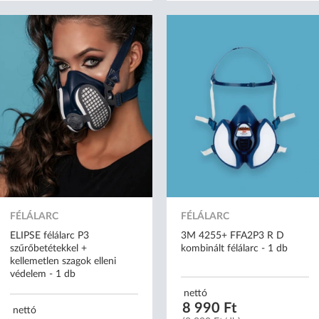
FÉLÁLARC
FÉLÁLARC
ELIPSE félálarc P3
3M 4255+ FFA2P3 R D
szűrőbetétekkel +
kombinált félálarc - 1 db
kellemetlen szagok elleni
védelem - 1 db
nettó
8 990 Ft
nettó