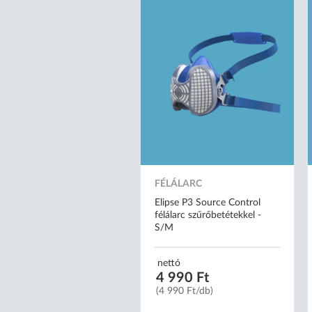
FÉLÁLARC
Elipse P3 Source Control
félálarc szűrőbetétekkel -
S/M
nettó
4 990 Ft
(4 990 Ft/db)