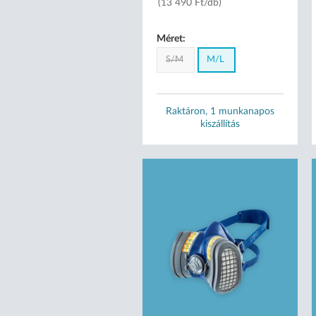
(13 490 Ft/db)
Méret:
S/M
M/L
Raktáron, 1 munkanapos
kiszállítás