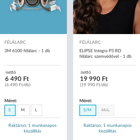
FÉLÁLARC
FÉLÁLARC
3M 6100 félálarc - 1 db
ELIPSE Integra P3 RD
félálarc szemvédővel - 1 db
nettó
nettó
6 490 Ft
19 990 Ft
(6 490 Ft/db)
(19 990 Ft/db)
Méret:
Méret:
S
M
L
S/M
M/L
Raktáron, 1 munkanapos
Raktáron, 1 munkanapos
kiszállítás
kiszállítás