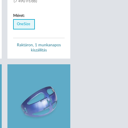
(7 490 Ft/db)
Méret:
OneSize
Raktáron, 1 munkanapos
kiszállítás