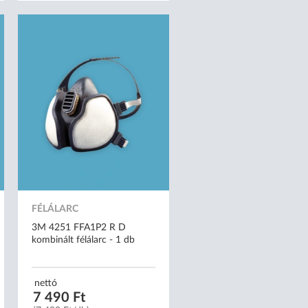
FÉLÁLARC
3M 4251 FFA1P2 R D
kombinált félálarc - 1 db
nettó
7 490 Ft