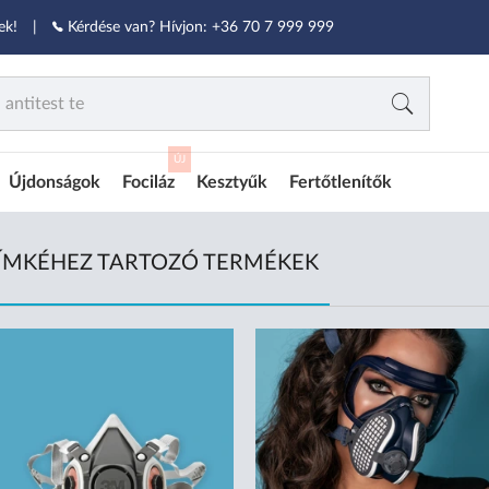
ek!
|
Kérdése van? Hívjon:
+36 70 7 999 999
ÚJ
Újdonságok
Fociláz
Kesztyűk
Fertőtlenítők
CÍMKÉHEZ TARTOZÓ TERMÉKEK