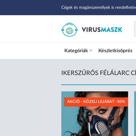
Cégek és magánszemélyek is rendelhetn
Kategóriák
Készletkisöprés
IKERSZŰRŐS FÉLÁLARC 
AKCIÓ - KÖZELI LEJÁRAT -30%