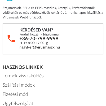
Szájmaszkok, FFP2 és FFP3 maszkok, kesztyűk, kézfertőtlenítők,
védőruhák és más védőeszközök raktárról, 1 munkanapos kiszállítás a
Vírusmaszk Webáruházból.
KÉRDÉSED VAN?
Fordulj hozzánk bizalommal
+36-70-799-9999
H- P: 8:00-17:00-ig
nagyker@virusmaszk.hu
HASZNOS LINKEK
Termék visszaküldés
Szállítási módok
Fizetési mód
Ügyfélszolgálat