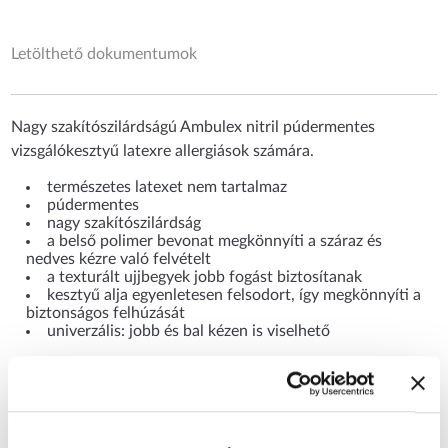
Letölthető dokumentumok
Nagy szakítószilárdságú Ambulex nitril púdermentes
vizsgálókesztyű latexre allergiások számára.
természetes latexet nem tartalmaz
púdermentes
nagy szakítószilárdság
a belső polimer bevonat megkönnyíti a száraz és
nedves kézre való felvételt
a texturált ujjbegyek jobb fogást biztosítanak
kesztyű alja egyenletesen felsodort, így megkönnyíti a
biztonságos felhúzását
univerzális: jobb és bal kézen is viselhető
CÍMKÉK