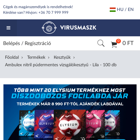
Cégek és magánszemélyek is rendelhetnek!
HU / EN
Kérdése van? Hívjon:
+36 70 7 999 999
0
0 FT
Belépés
/
Regisztráció
Főoldal
Termékek
Kesztyűk
Ambulex nitril púdermentes vizsgálókesztyű - Lila - 100 db