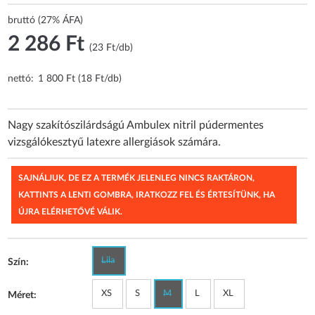
bruttó (27% ÁFA)
2 286 Ft
(23 Ft/db)
nettó:
1 800 Ft (18 Ft/db)
Nagy szakítószilárdságú Ambulex nitril púdermentes
vizsgálókesztyű latexre allergiások számára.
SAJNÁLJUK, DE EZ A TERMÉK JELENLEG NINCS RAKTÁRON,
KATTINTS A LENTI GOMBRA, IRATKOZZ FEL ÉS ÉRTESÍTÜNK, HA
ÚJRA ELÉRHETŐVÉ VÁLIK.
Lila
Szín:
XS
S
M
L
XL
Méret: