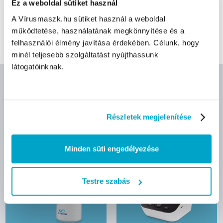
Ez a weboldal sütiket használ
Kesztyű
Nitril kesztyű
Orvosi vizsgálókesztyű
A Vírusmaszk.hu sütiket használ a weboldal
működtetése, használatának megkönnyítése és a
Púdermentes kesztyű
Lila
felhasználói élmény javítása érdekében. Célunk, hogy
minél teljesebb szolgáltatást nyújthassunk
látogatóinknak.
AJÁNLOTT TERMÉKEK
Részletek megjelenítése
Minden süti engedélyezése
Testre szabás