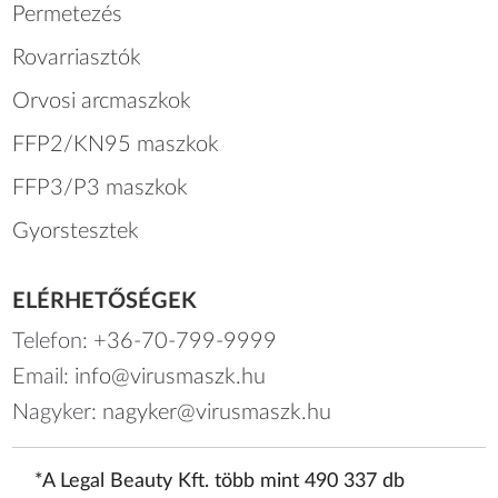
Permetezés
Rovarriasztók
Orvosi arcmaszkok
FFP2/KN95 maszkok
FFP3/P3 maszkok
Gyorstesztek
ELÉRHETŐSÉGEK
Telefon:
+36-70-799-9999
Email:
info@virusmaszk.hu
Nagyker:
nagyker@virusmaszk.hu
*A Legal Beauty Kft. több mint 490 337 db