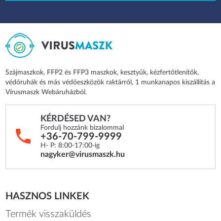
Szájmaszkok, FFP2 és FFP3 maszkok, kesztyűk, kézfertőtlenítők,
védőruhák és más védőeszközök raktárról, 1 munkanapos kiszállítás a
Vírusmaszk Webáruházból.
KÉRDÉSED VAN?
Fordulj hozzánk bizalommal
+36-70-799-9999
H- P: 8:00-17:00-ig
nagyker@virusmaszk.hu
HASZNOS LINKEK
Termék visszaküldés