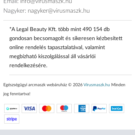
Email:
info@virusmaszk.hu
Nagyker:
nagyker@virusmaszk.hu
*A Legal Beauty Kft. több mint 490 154 db
gondosan becsomagolt és sikeresen kézbesített
online rendelés tapasztalatával, valamint
megbízható kiszolgálással áll vásárlói
rendelkezésére.
Egészségügyi arcmaszk webáruház © 2026
Vírusmaszk.hu
Minden
jog fenntartva!