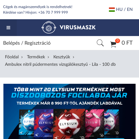
Cégek és magánszemélyek is rendelhetnek!
HU / EN
Kérdése van? Hívjon:
+36 70 7 999 999
0
0 FT
Belépés
/
Regisztráció
Főoldal
Termékek
Kesztyűk
Ambulex nitril púdermentes vizsgálókesztyű - Lila - 100 db