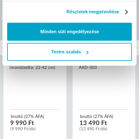
Részletek megjelenítése
Minden süti engedélyezése
Testre szabás
Elysium E4 felkaros
Elysium kompresszoros
vérnyomásmérő
tigris formájú inhalátor -
(mandzsetta: 22-42 cm)
AXD-303
bruttó (27% ÁFA)
bruttó (27% ÁFA)
9 990 Ft
13 490 Ft
(9 990 Ft/db)
(13 490 Ft/db)