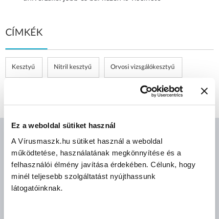
CÍMKÉK
Kesztyű
Nitril kesztyű
Orvosi vizsgálókesztyű
Púdermentes kesztyű
Lila
Ez a weboldal sütiket használ
A Vírusmaszk.hu sütiket használ a weboldal
AJÁNLOTT TERMÉKEK
működtetése, használatának megkönnyítése és a
felhasználói élmény javítása érdekében. Célunk, hogy
minél teljesebb szolgáltatást nyújthassunk
látogatóinknak.