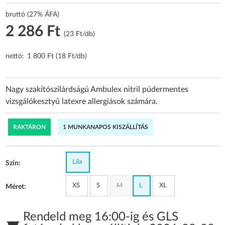
bruttó (27% ÁFA)
2 286 Ft
(23 Ft/db)
nettó:
1 800 Ft (18 Ft/db)
Nagy szakítószilárdságú Ambulex nitril púdermentes
vizsgálókesztyű latexre allergiások számára.
RAKTÁRON
1 MUNKANAPOS KISZÁLLÍTÁS
Lila
Szín:
XS
S
M
L
XL
Méret:
Rendeld meg 16:00-ig és GLS