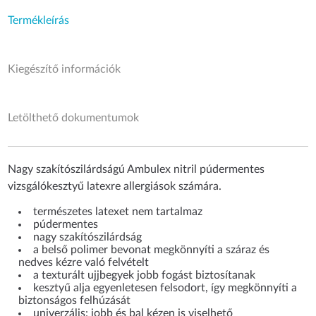
Termékleírás
Kiegészítő információk
Letölthető dokumentumok
Nagy szakítószilárdságú Ambulex nitril púdermentes
vizsgálókesztyű latexre allergiások számára.
természetes latexet nem tartalmaz
púdermentes
nagy szakítószilárdság
a belső polimer bevonat megkönnyíti a száraz és
nedves kézre való felvételt
a texturált ujjbegyek jobb fogást biztosítanak
kesztyű alja egyenletesen felsodort, így megkönnyíti a
biztonságos felhúzását
univerzális: jobb és bal kézen is viselhető