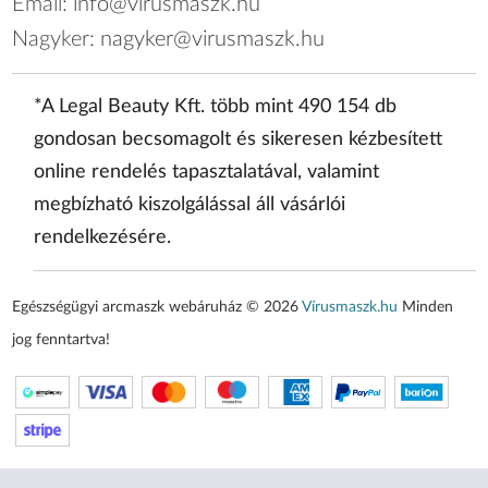
Email:
info@virusmaszk.hu
Nagyker:
nagyker@virusmaszk.hu
*A Legal Beauty Kft. több mint 490 154 db
gondosan becsomagolt és sikeresen kézbesített
online rendelés tapasztalatával, valamint
megbízható kiszolgálással áll vásárlói
rendelkezésére.
Egészségügyi arcmaszk webáruház © 2026
Vírusmaszk.hu
Minden
jog fenntartva!