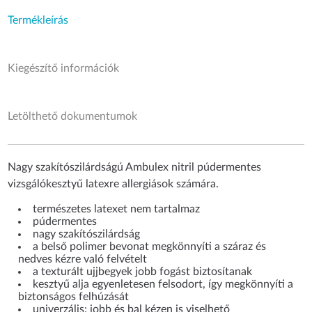
Termékleírás
Kiegészítő információk
Letölthető dokumentumok
Nagy szakítószilárdságú Ambulex nitril púdermentes
vizsgálókesztyű latexre allergiások számára.
természetes latexet nem tartalmaz
púdermentes
nagy szakítószilárdság
a belső polimer bevonat megkönnyíti a száraz és
nedves kézre való felvételt
a texturált ujjbegyek jobb fogást biztosítanak
kesztyű alja egyenletesen felsodort, így megkönnyíti a
biztonságos felhúzását
univerzális: jobb és bal kézen is viselhető