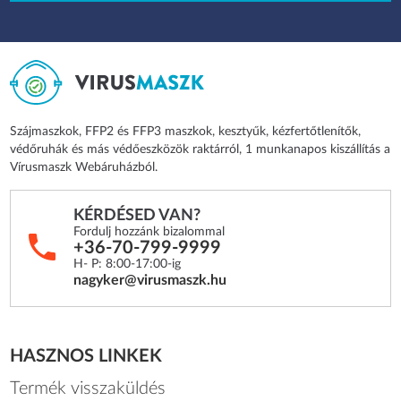
Szájmaszkok, FFP2 és FFP3 maszkok, kesztyűk, kézfertőtlenítők,
védőruhák és más védőeszközök raktárról, 1 munkanapos kiszállítás a
Vírusmaszk Webáruházból.
KÉRDÉSED VAN?
Fordulj hozzánk bizalommal
+36-70-799-9999
H- P: 8:00-17:00-ig
nagyker@virusmaszk.hu
HASZNOS LINKEK
Termék visszaküldés