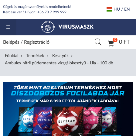
Cégek és magánszemélyek is rendelhetnek!
HU / EN
Kérdése van? Hívjon:
+36 70 7 999 999
0
0 FT
Belépés
/
Regisztráció
Főoldal
Termékek
Kesztyűk
Ambulex nitril púdermentes vizsgálókesztyű - Lila - 100 db