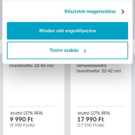
Részletek megjelenítése
Minden süti engedélyezése
Testre szabás
Elysium E4 felkaros
Elysium E6 felkaros
vérnyomásmérő
magyarul beszélő
(mandzsetta: 22-42 cm)
vérnyomásmérő
(mandzsetta: 22-42 cm)
bruttó (27% ÁFA)
bruttó (27% ÁFA)
9 990 Ft
17 990 Ft
(9 990 Ft/db)
(17 990 Ft/db)