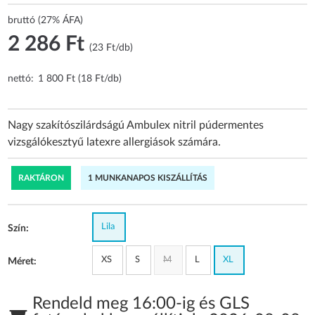
bruttó (27% ÁFA)
2 286 Ft
(23 Ft/db)
nettó:
1 800 Ft (18 Ft/db)
Nagy szakítószilárdságú Ambulex nitril púdermentes
vizsgálókesztyű latexre allergiások számára.
RAKTÁRON
1 MUNKANAPOS KISZÁLLÍTÁS
Lila
Szín:
XS
S
M
L
XL
Méret:
Rendeld meg 16:00-ig és GLS