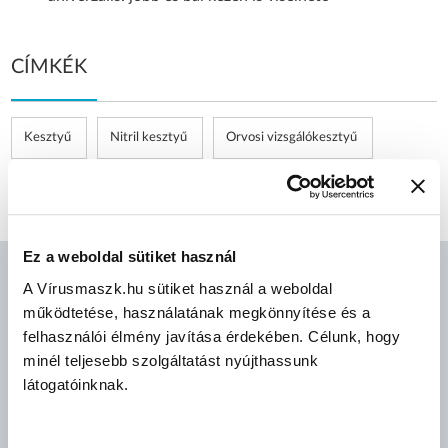
CÍMKÉK
Kesztyű
Nitril kesztyű
Orvosi vizsgálókesztyű
Púdermentes kesztyű
Lila
Ez a weboldal sütiket használ
A Vírusmaszk.hu sütiket használ a weboldal
AJÁNLOTT TERMÉKEK
működtetése, használatának megkönnyítése és a
felhasználói élmény javítása érdekében. Célunk, hogy
minél teljesebb szolgáltatást nyújthassunk
látogatóinknak.